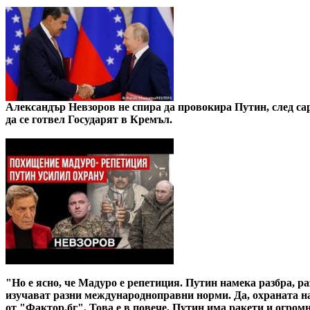
Александър Невзоров не спира да провокира Путин, след са
да се готвел Государят в Кремъл.
"Но е ясно, че Мадуро е репетиция. Путин намека разбра, ра
изучават разни международноправни норми. Да, охраната на
от "Фактор.бг". Това е в повече, Путин има ракети и огро