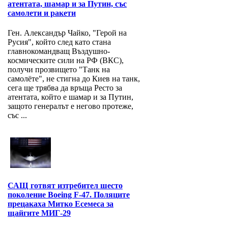
атентата, шамар и за Путин, със
самолети и ракети
Ген. Александър Чайко, "Герой на
Русия", който след като стана
главнокомандващ Въздушно-
космическите сили на РФ (ВКС),
получи прозвището "Танк на
самолёте", не стигна до Киев на танк,
сега ще трябва да връща Ресто за
атентата, който е шамар и за Путин,
защото генералът е негово протеже,
със ...
САЩ готвят изтребител шесто
поколение Boeing F-47. Поляците
прецакаха Митко Есемеса за
щайгите МИГ-29