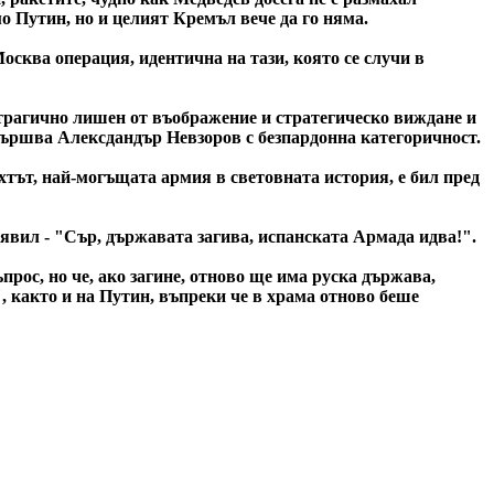
 Путин, но и целият Кремъл вече да го няма.
осква операция, идентична на тази, която се случи в
 трагично лишен от въображение и стратегическо виждане и
авършва Алексдандър Невзоров с безпардонна категоричност.
тът, най-могъщата армия в световната история, е бил пред
бявил - "Сър, държавата загива, испанската Армада идва!".
рос, но че, ако загине, отново ще има руска държава,
 както и на Путин, въпреки че в храма отново беше