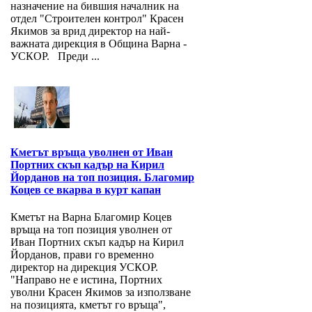
назначение на бившия началник на
отдел "Строителен контрол" Красен
Якимов за врид директор на най-
важната дирекция в Община Варна -
УСКОР. Преди ...
Кметът връща уволнен от Иван
Портних скъп кадър на Кирил
Йорданов на топ позиция. Благомир
Коцев се вкарва в курт капан
Кметът на Варна Благомир Коцев
връща на топ позиция уволнен от
Иван Портних скъп кадър на Кирил
Йорданов, прави го временно
директор на дирекция УСКОР.
"Направо не е истина, Портних
уволни Красен Якимов за използване
на позицията, кметът го връща",