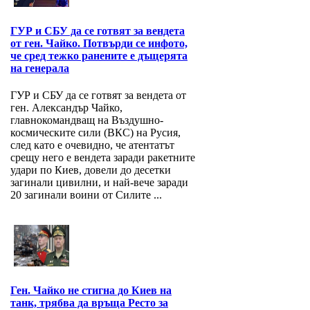
ГУР и СБУ да се готвят за вендета
от ген. Чайко. Потвърди се инфото,
че сред тежко ранените е дъщерята
на генерала
ГУР и СБУ да се готвят за вендета от
ген. Александър Чайко,
главнокомандващ на Въздушно-
космическите сили (ВКС) на Русия,
след като е очевидно, че атентатът
срещу него е вендета заради ракетните
удари по Киев, довели до десетки
загинали цивилни, и най-вече заради
20 загинали воини от Силите ...
Ген. Чайко не стигна до Киев на
танк, трябва да връща Ресто за