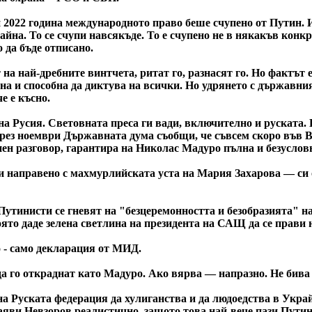
и 2022 година международното право беше счупено от Путин. И 
на. То се счупи навсякъде. То е счупено не в някакъв конкр
 да бъде отписано.
 на най-дребните винтчета, ритат го, разнасят го. Но фактът 
лна и способна да диктува на всички. Но удрянето с държавни
е е късно.
а Русия. Световната преса ги вади, включително и руската. 
през ноември Държавната дума съобщи, че съвсем скоро във 
ен разговор, гарантира на Николас Мадуро пълна и безуслов
ри направено с махмурлийската уста на Мария Захарова — си
тинисти се гневят на "безцеремонността и безобразията" н
ято даде зелена светлина на президента на САЩ да се прави 
 - само декларация от МИД.
а го откраднат като Мадуро. Ако вярва — напразно. Не бива 
на Руската федерация да хулиганства и да людоедства в Укр
яви Невзоров реалистично, защото това най-вече пази Путин,