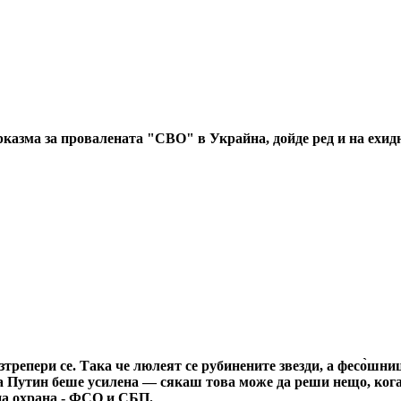
рказма за провалената "СВО" в Украйна, дойде ред и на ехид
зтрепери се. Така че люлеят се рубинените звезди, а фесо̀шн
 Путин беше усилена — сякаш това може да реши нещо, когат
мна охрана - ФСО и СБП.