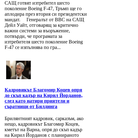
САЩ готвят изтребител шесто
поколение Boeing F-47, Тръмп ще го
аплодира през втория си президентски
мандат. Генералът от ВВС на САЩ
Дейл Уайт, отговарящ за критично
важни системи за въоръжение,
потвърди, че програмата за
изтребителя шесто поколение Boeing
F-47 се изпълнява по гра...
Кадровикът Благомир Коцев опря
до скъп кадър на Кирил Йорданов,
след като натири приятели и
съратници от Билдинга
Брилянтният кадровик, сарказъм, ако
нещо, кадровикът Благомир Коцев,
кметът на Варна, опря до скъп кадър
на Кирил Йорданов с планираното