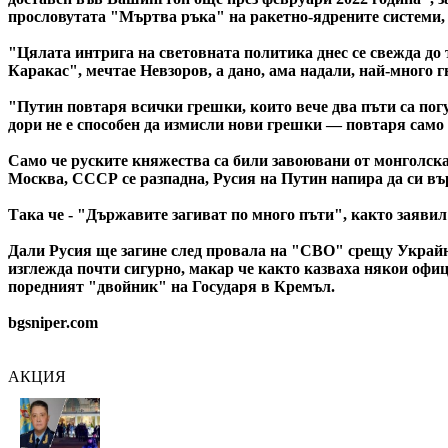
прословутата "Мъртва ръка" на ракетно-ядрените системи, 
"Цялата интрига на световната политика днес се свежда до т
Каракас", мечтае Невзоров, а дано, ама надали, най-много г
"Путин повтаря всички грешки, които вече два пъти са погу
дори не е способен да измисли нови грешки — повтаря само 
Само че руските княжества са били завоювани от монголска
Москва, СССР се разпадна, Русия на Путин напира да си вър
Така че - "Държавите загиват по много пъти", както заявил
Дали Русия ще загине след провала на "СВО" срещу Украйна
изглежда почти сигурно, макар че както казваха някои офи
поредният "двойник" на Государя в Кремъл.
bgsniper.com
АКЦИЯ