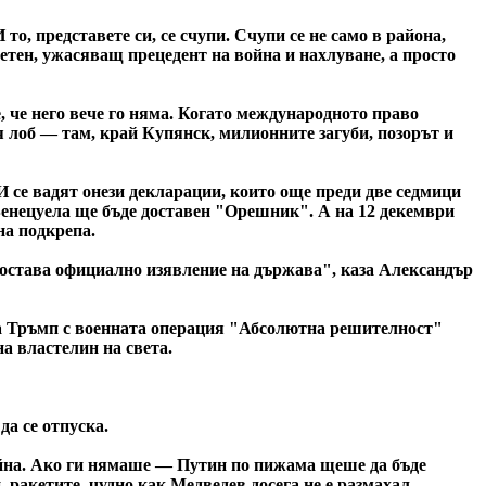
то, представете си, се счупи. Счупи се не само в района,
етен, ужасяващ прецедент на война и нахлуване, а просто
е, че него вече го няма. Когато международното право
я лоб — там, край Купянск, милионните загуби, позорът и
И се вадят онези декларации, които още преди две седмици
Венецуела ще бъде доставен "Орешник". А на 12 декември
на подкрепа.
 остава официално изявление на държава", каза Александър
а Тръмп с военната операция "Абсолютна решителност"
на властелин на света.
да се отпуска.
айна. Ако ги нямаше — Путин по пижама щеше да бъде
 ракетите, чудно как Медведев досега не е размахал