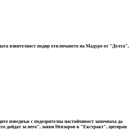
ната язвителност подир отвличането на Мадуро от "Делта",
иците изведнъж с подозрителна настойчивост започнаха да
о дойдат за него", заяви Невзоров в "Екстракт", цитиран