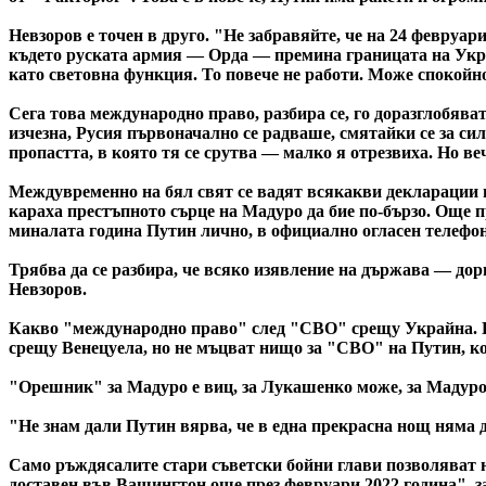
Невзоров е точен в друго. "Не забравяйте, че на 24 февруар
където руската армия — Орда — премина границата на Украй
като световна функция. То повече не работи. Може спокойно
Сега това международно право, разбира се, го доразглобяват
изчезна, Русия първоначално се радваше, смятайки се за си
пропастта, в която тя се срутва — малко я отрезвиха. Но веч
Междувременно на бял свят се вадят всякакви декларации н
караха престъпното сърце на Мадуро да бие по-бързо. Още 
миналата година Путин лично, в официално огласен телефон
Трябва да се разбира, че всяко изявление на държава — до
Невзоров.
Какво "международно право" след "СВО" срещу Украйна. Пу
срещу Венецуела, но не мъцват нищо за "СВО" на Путин, ко
"Орешник" за Мадуро е виц, за Лукашенко може, за Мадуро
"Не знам дали Путин вярва, че в една прекрасна нощ няма д
Само ръждясалите стари съветски бойни глави позволяват 
доставен във Вашингтон още през февруари 2022 година", за