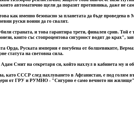
които автоматично щели да поразят противника, даже не само
ова как именно безопасно за планетата да бъде проведена в М
невни руски воини да го свалят.
били страната, и това гарантира трети, финален срив. Той е
онези, които със стопроцентова сигурност водят до крах", з
та Орда, Руската империя е погубена от болшевиките, Вермах
не статута на световна сила.
 Адам Смит на секретаря си, който нахлул в кабинета му и о
, като СССР след нахлуването в Афганистан, е под голям въп
цери от ГРУ и РУМНО - "Сигурно е само вечното ни жилище",