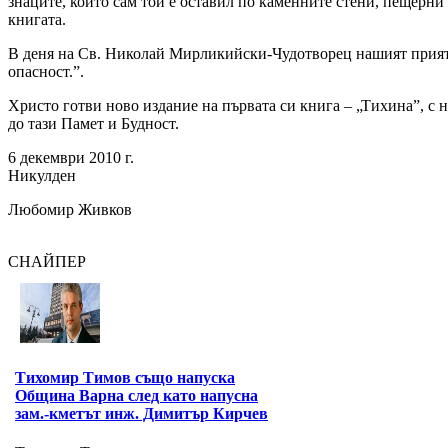
знаците, които сам той е оставил по каменните стени, пещерни
книгата.
В деня на Св. Николай Мирликийски-Чудотворец нашият приятел 
опасност.”.
Христо готви ново издание на първата си книга – „Тихина”, с н
до тази Памет и Будност.
6 декември 2010 г.
Никулден
Любомир Живков
СНАЙПЕР
Тихомир Тимов също напуска
Община Варна след като напусна
зам.-кметът инж. Димитър Кирчев