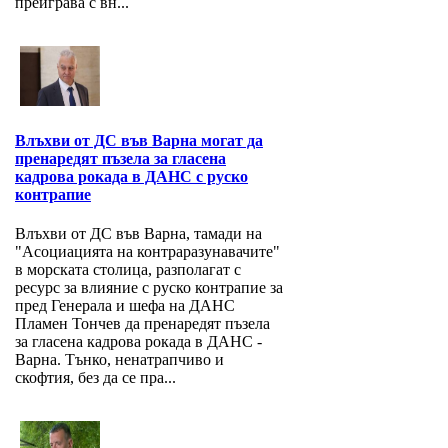
преиграва с вн...
Влъхви от ДС във Варна могат да
пренаредят пъзела за гласена
кадрова рокада в ДАНС с руско
контрапие
Влъхви от ДС във Варна, тамади на
"Асоциацията на контраразунавачите"
в морската столица, разполагат с
ресурс за влияние с руско контрапие за
пред Генерала и шефа на ДАНС
Пламен Тончев да пренаредят пъзела
за гласена кадрова рокада в ДАНС -
Варна. Тънко, ненатрапчиво и
скофтия, без да се пра...