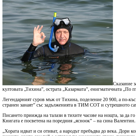
Сказание з
култовата „Тихина”, острата „Казармата”, енигматичната „По п
Легендарният суров мъж от Тихина, поделение 20 900, а по-къс
странен занаят” със задълженията в ТИМ СОТ и сутрешното са
Писането приижда на талази в тихите часове на нощта, за да го 
Книгата е посветена на поредния „ясноок” – на сина Валентин.
„Хората идват и си отиват, а народът пребъдва до века. Дори ко