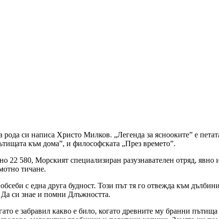
а рода си написа Христо Милков. „Легенда за яснооките” е пета
ътищата към дома”, и философската „През времето”.
но 22 580, Морският специализиран разузнавателен отряд, явно 
мотно тичане.
обсеби с една друга будност. Този път тя го отвежда към дълбини
 Да си знае и помни Длъжността.
гато е забравил какво е било, когато древните му бранни пътища 