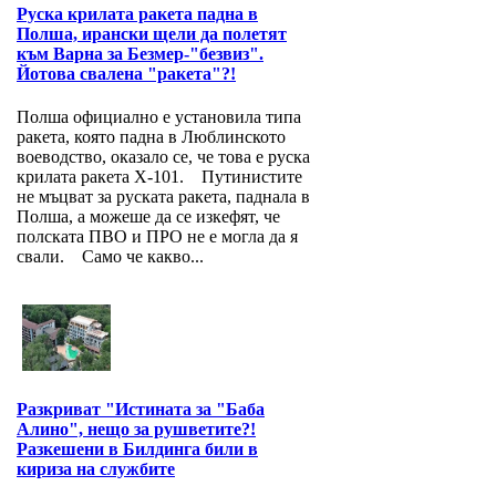
Руска крилата ракета падна в
Полша, ирански щели да полетят
към Варна за Безмер-"безвиз".
Йотова свалена "ракета"?!
Полша официално е установила типа
ракета, която падна в Люблинското
воеводство, оказало се, че това е руска
крилата ракета Х-101. Путинистите
не мъцват за руската ракета, паднала в
Полша, а можеше да се изкефят, че
полската ПВО и ПРО не е могла да я
свали. Само че какво...
Разкриват "Истината за "Баба
Алино", нещо за рушветите?!
Разкешени в Билдинга били в
кириза на службите