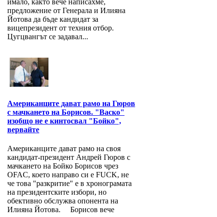
имало, както вече написахме,
предложение от Генерала и Илияна
Йотова да бъде кандидат за
вицепрезидент от техния отбор.
Цугцвангът се задавал...
Американците дават рамо на Гюров
с мачкането на Борисов. "Васко"
изобщо не е кинтосвал "Бойко",
вервайте
Американците дават рамо на своя
кандидат-президент Андрей Гюров с
мачкането на Бойко Борисов чрез
OFAC, което направо си е FUCK, не
че това "разкритие" е в хронограмата
на президентските избори, но
обективно обслужва опонента на
Илияна Йотова. Борисов вече