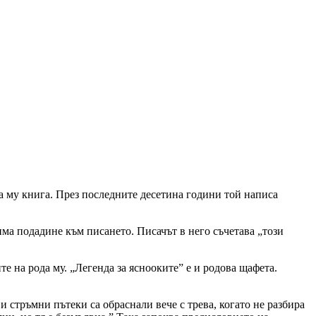
та му книга. През последните десетина години той написа
има подадине към писането. Писачът в него съчетава „този
те на рода му. „Легенда за яснооките” е и родова щафета.
и стръмни пътеки са обраснали вече с трева, когато не разбира