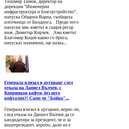
Тихомир Тимов, директор на
дирекция "Инженерна
инфраструктура и благоустройство",
напуска Община Варна, съобщиха
източници от Билдинга. Преди него
напусна зам.-кметът в същия ресор
инж. Димитър Кирчев. Ама кметът
Благомир Коцев какво го брига,
напускат назначени, ще назна...
Генерала влизал в цугцванг след
отказа на Даниел Вълчев, с
Копринков кофти, без него
кофтално?! Само че "Бойко"...
Генерала влизал в цугцванг, верно ли,
след отказа на Даниел Вълчев да се
кандидатира за президент, че и за
вицепрезидент, апропо, дали не е