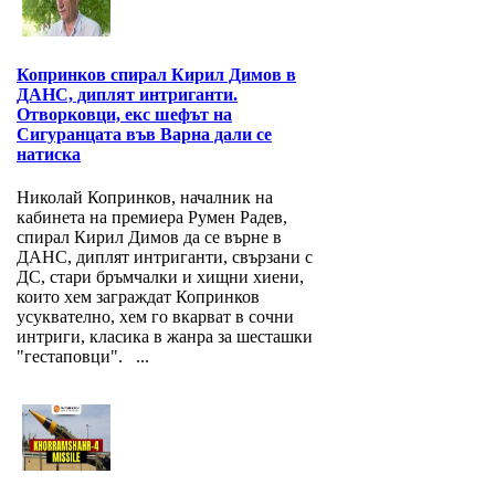
Копринков спирал Кирил Димов в
ДАНС, диплят интриганти.
Отворковци, екс шефът на
Сигуранцата във Варна дали се
натиска
Николай Копринков, началник на
кабинета на премиера Румен Радев,
спирал Кирил Димов да се върне в
ДАНС, диплят интриганти, свързани с
ДС, стари бръмчалки и хищни хиени,
които хем заграждат Копринков
усуквателно, хем го вкарват в сочни
интриги, класика в жанра за шесташки
"гестаповци". ...