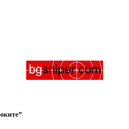
ооките”