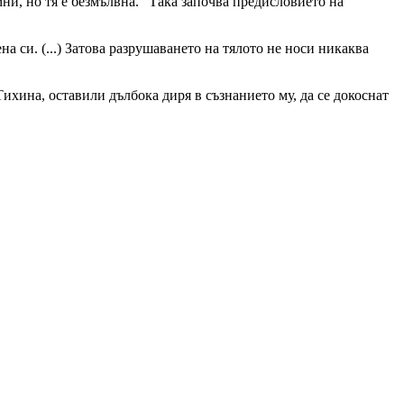
ни, но тя е безмълвна.” Така започва предисловието на
 си. (...) Затова разрушаването на тялото не носи никаква
ихина, оставили дълбока диря в съзнанието му, да се докоснат