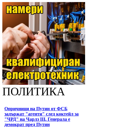
ПОЛИТИКА
Опричници на Путин от ФСБ
задържат "агенти" след коктейл за
"ЧРД" на Чарлз III. Генерала е
демократ пред Путин