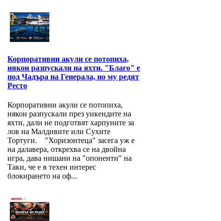
Корпоративни акули се потопиха,
някои разпускали на яхти. "Благо" е
под Чадъра на Генерала, но му редят
Ресто
Корпоративни акули се потопиха,
някои разпускали през уикендите на
яхти, дали не подготвят харпуните за
лов на Малдивите или Сухите
Тортуги. "Хоризонтеца" засега уж е
на далавера, открехва се на двойна
игра, дава нишани на "опоненти" на
Таки, че е в техен интерес
блокирането на оф...