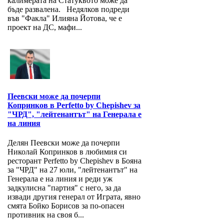
калимерата на Статуквото може да
бъде развалена. Недялков подреди
във "Факла" Илияна Йотова, че е
проект на ДС, мафи...
Пеевски може да почерпи
Копринков в Perfetto by Chepishev за
"ЧРД", "лейтенантът" на Генерала е
на линия
Делян Пеевски може да почерпи
Николай Копринков в любимия си
ресторант Perfetto by Chepishev в Бояна
за "ЧРД" на 27 юли, "лейтенантът" на
Генерала е на линия и реди уж
задкулисна "партия" с него, за да
извади другия генерал от Играта, явно
смята Бойко Борисов за по-опасен
противник на своя б...