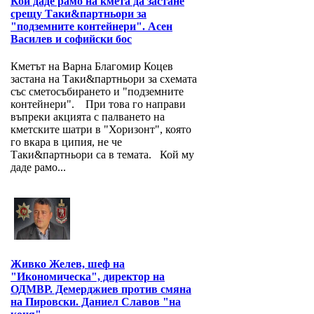
Кой даде рамо на кмета да застане
срещу Таки&партньори за
"подземните контейнери". Асен
Василев и софийски бос
Кметът на Варна Благомир Коцев
застана на Таки&партньори за схемата
със сметосъбирането и "подземните
контейнери". При това го направи
въпреки акцията с палването на
кметските шатри в "Хоризонт", която
го вкара в ципия, не че
Таки&партньори са в темата. Кой му
даде рамо...
Живко Желев, шеф на
"Икономическа", директор на
ОДМВР. Демерджиев против смяна
на Пировски. Даниел Славов "на