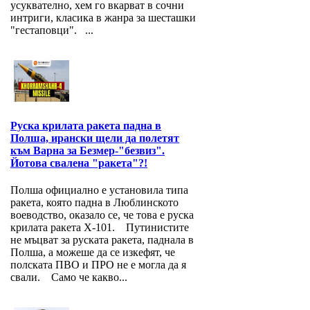
усуквателно, хем го вкарват в сочни
интриги, класика в жанра за шесташки
"гестаповци". ...
Руска крилата ракета падна в
Полша, ирански щели да полетят
към Варна за Безмер-"безвиз".
Йотова свалена "ракета"?!
Полша официално е установила типа
ракета, която падна в Люблинското
воеводство, оказало се, че това е руска
крилата ракета Х-101. Путинистите
не мъцват за руската ракета, паднала в
Полша, а можеше да се изкефят, че
полската ПВО и ПРО не е могла да я
свали. Само че какво...