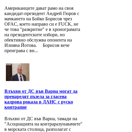
Американците дават рамо на своя
кандидат-президент Андрей Гюров с
мачкането на Бойко Борисов чрез
OFAC, което направо си е FUCK, не
че това "разкритие" е в хронограмата
на президентските избори, но
обективно обслужва опонента на
Илияна Йотова. Борисов вече
преиграва с вн...
Влъхви от ДС във Варна могат да
пренаредят пъзела за гласена
кадрова рокада в ДАНС с руско
контрапие
Влъхви от ДС във Варна, тамади на
"Асоциацията на контраразунавачите"
в морската столица, разполагат с