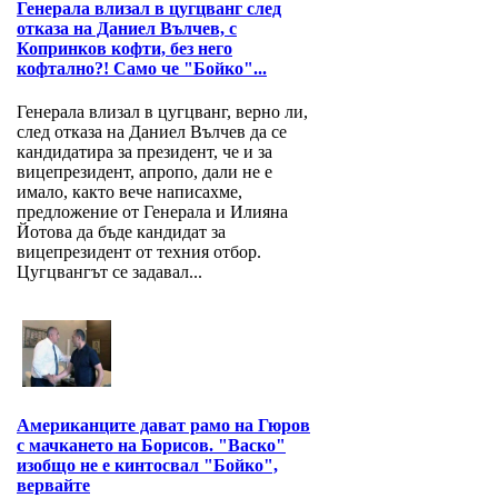
Генерала влизал в цугцванг след
отказа на Даниел Вълчев, с
Копринков кофти, без него
кофтално?! Само че "Бойко"...
Генерала влизал в цугцванг, верно ли,
след отказа на Даниел Вълчев да се
кандидатира за президент, че и за
вицепрезидент, апропо, дали не е
имало, както вече написахме,
предложение от Генерала и Илияна
Йотова да бъде кандидат за
вицепрезидент от техния отбор.
Цугцвангът се задавал...
Американците дават рамо на Гюров
с мачкането на Борисов. "Васко"
изобщо не е кинтосвал "Бойко",
вервайте