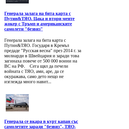
Генерала залага на бита карта с
Путин&ТЯО. Цака и втори менте
жокер с Тръмп и американските
самолети "безвиз"
Генерала залага на бита карта с
Путин&ТЯО. Государя в Кремъл
предаде "Русская весна" през 2014 г. за
милиарди в Швейцария и заради това
загинаха повече от 500 000 воини на
ВС на РФ. Сега щял да печели
войната с ТЯО, ами, аре, да се
окуражава, само дето нещо не
изглежда много навит...
Генерала се вкара в курт капан със
самолетите заради "безвиз", ТЯО-