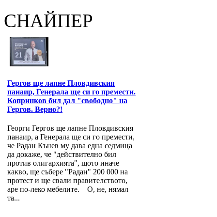
СНАЙПЕР
Гергов ще лапне Пловдивския
панаир, Генерала ще си го премести.
Копринков бил дал "свободно" на
Гергов. Верно?!
Георги Гергов ще лапне Пловдивския
панаир, а Генерала ще си го премести,
че Радан Кънев му дава една седмица
да докаже, че "действително бил
против олигархията", щото иначе
какво, ще събере "Радан" 200 000 на
протест и ще свали правителството,
аре по-леко мебелите. О, не, нямал
та...