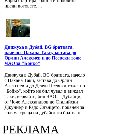
Варна стартира година и половина
преди вотовете. ...
Движуха в Дубай. BG братвата,
начело с Пахана Таки, застава до
Орлин Алексиев и до Пеевски тоже,
ЧАО за "Бойко"
Движуха в Дубай. BG братвата, начело
с Пахана Таки, застава до Орлин
Алексиев и до Делян Пеевски тоже, но
"Бойко", който не бил чувал и виждал
Таки, вервайте, бил ЧАО. Дубайци,
от Чочо Александров до Сталийски
Джуниър и Радо Слънцето, поканен за
голяма среща на дубайската братва п...
РЕКЛАМА