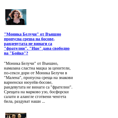
"Моника Белучи" от Външно
пропусна среща на босове,
рандевутата не винаги са
"фрателни". "Ицо" дава свободно
на "Бойко"?
"Моника Белучи" от Външно,
намазана сластна мацка за ценители,
по-секси дори от Моника Белучи в
"Малена", пропусна среща на знакови
варненски нюуейв-босове,
рандевутата не винаги са "фрателни".
Срещата на марково узо, босфорски
салати и алангле сготвени ченгета
била, раздуват наши ...