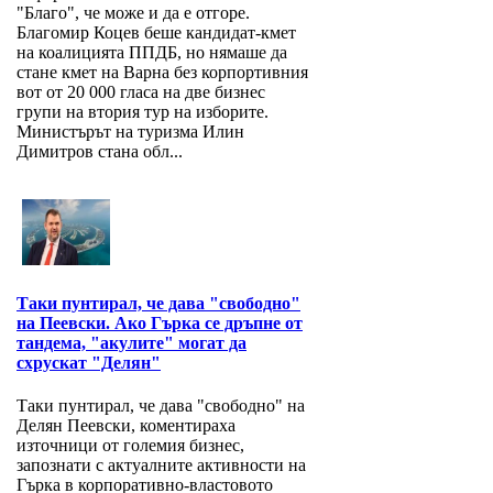
"Благо", че може и да е отгоре.
Благомир Коцев беше кандидат-кмет
на коалицията ППДБ, но нямаше да
стане кмет на Варна без корпортивния
вот от 20 000 гласа на две бизнес
групи на втория тур на изборите.
Министърът на туризма Илин
Димитров стана обл...
Таки пунтирал, че дава "свободно"
на Пеевски. Ако Гърка се дръпне от
тандема, "акулите" могат да
схрускат "Делян"
Таки пунтирал, че дава "свободно" на
Делян Пеевски, коментираха
източници от големия бизнес,
запознати с актуалните активности на
Гърка в корпоративно-властовото