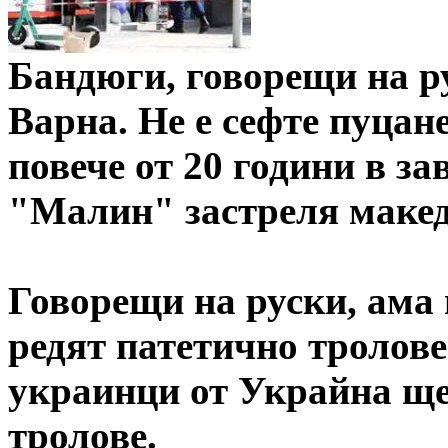
Бандюги, говорещи на ру
Варна. Не е сефте пуцан
повече от 20 години в за
"Малин" застреля макед
Говорещи на руски, ама 
редят патетично тролове
украинци от Украйна ще 
тролове.