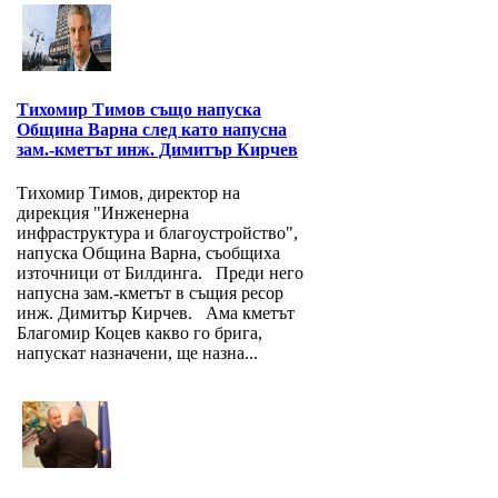
Тихомир Тимов също напуска
Община Варна след като напусна
зам.-кметът инж. Димитър Кирчев
Тихомир Тимов, директор на
дирекция "Инженерна
инфраструктура и благоустройство",
напуска Община Варна, съобщиха
източници от Билдинга. Преди него
напусна зам.-кметът в същия ресор
инж. Димитър Кирчев. Ама кметът
Благомир Коцев какво го брига,
напускат назначени, ще назна...