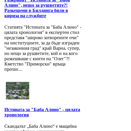
Алино", нещо за рушветите?!
Разкешени в Билдинга били в
кириза на службите
Статията "Истината за "Баба Алино" -
цялата хронология" в експертен стил
представя "широко затворените очи"
на институциите, за да бъде изграден
"незаконния град" край Варна, супер,
но нещо за рушветите, кой и на кого
разкешваше с кинти на "Олег"?!
Кметство "Приморски" връща
препис...
Истината за "Баба Алино" - цялата
хронология
Скандалът „Баба Алино“ е мащабна