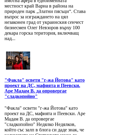
имотна афера в едноименната
местност край Варна в района на
природен парк „Златни пясъци“. Става
въпрос за изграждането на цял
незаконен град от украинския сенчест
бизнесмен Олег Невзоров върху 100
декара горска територия, включващ
над...
"Факла" освети "г-жа Йотова" като
проект на ДС, мафията и Пеевски.
Аре Мадам В. да опровергае
"сладкопойно"
"Факла" освети "г-жа Йотова" като
проект на ДС, мафията и Пеевски. Аре
Мадам В. да опровергае
"сладкопойно" Недялко Недялков,
който със залп в блога си даде знак, че