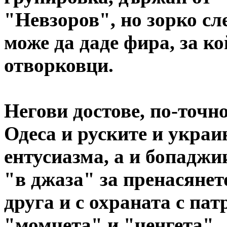
"Невзоров", но зорко сл
може да даде фира, за к
отворковци.
Негови достове, по-точн
Одеса и руските и украи
ентусиазма, а и бопаджи
"в джаза" за пренасянет
друга и с охраната с па
"момчета" и "ченгета".