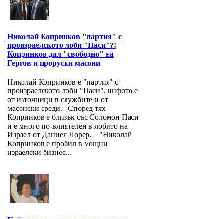
Николай Копринков "партия" с
произраелското лоби "Паси"?!
Копринков дал "свободно" на
Гергов и проруски масони
Николай Копринков е "партия" с
произраелското лоби "Паси", инфото е
от източници в службите и от
масонски среди. Според тях
Копринков е близък със Соломон Паси
и е много по-влиятелен в лобито на
Израел от Даниел Лорер. "Николай
Копринков е пробил в мощни
израелски бизнес...