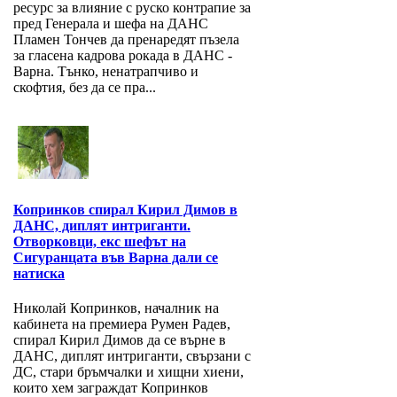
ресурс за влияние с руско контрапие за
пред Генерала и шефа на ДАНС
Пламен Тончев да пренаредят пъзела
за гласена кадрова рокада в ДАНС -
Варна. Тънко, ненатрапчиво и
скофтия, без да се пра...
Копринков спирал Кирил Димов в
ДАНС, диплят интриганти.
Отворковци, екс шефът на
Сигуранцата във Варна дали се
натиска
Николай Копринков, началник на
кабинета на премиера Румен Радев,
спирал Кирил Димов да се върне в
ДАНС, диплят интриганти, свързани с
ДС, стари бръмчалки и хищни хиени,
които хем заграждат Копринков