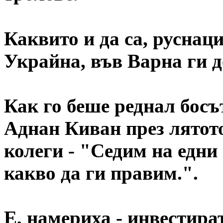
Каквито и да са, руснац
Украйна, във Варна ги д
Как го беше реднал бос
Аднан Киван през лятото
колеги - "Седим на едни
какво да ги правим.".
Е, намериха - инвестира