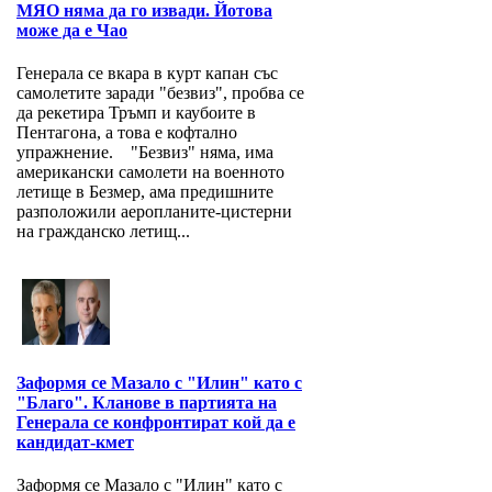
МЯО няма да го извади. Йотова
може да е Чао
Генерала се вкара в курт капан със
самолетите заради "безвиз", пробва се
да рекетира Тръмп и каубоите в
Пентагона, а това е кофтално
упражнение. "Безвиз" няма, има
американски самолети на военното
летище в Безмер, ама предишните
разположили аеропланите-цистерни
на гражданско летищ...
Заформя се Мазало с "Илин" като с
"Благо". Кланове в партията на
Генерала се конфронтират кой да е
кандидат-кмет
Заформя се Мазало с "Илин" като с