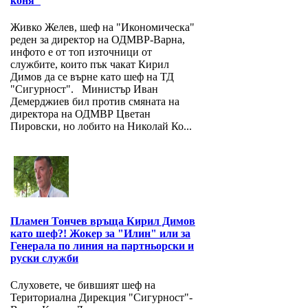
коня"
Живко Желев, шеф на "Икономическа"
реден за директор на ОДМВР-Варна,
инфото е от топ източници от
службите, които пък чакат Кирил
Димов да се върне като шеф на ТД
"Сигурност". Министър Иван
Демерджиев бил против смяната на
директора на ОДМВР Цветан
Пировски, но лобито на Николай Ко...
Пламен Тончев връща Кирил Димов
като шеф?! Жокер за "Илин" или за
Генерала по линия на партньорски и
руски служби
Слуховете, че бившият шеф на
Териториална Дирекция "Сигурност"-