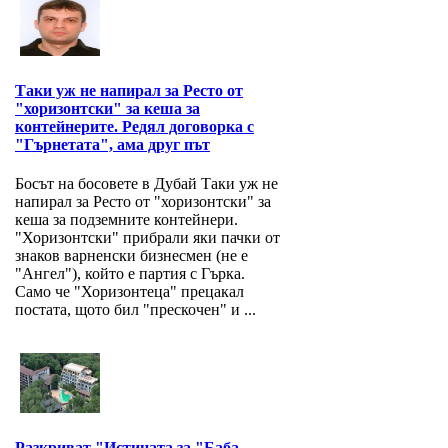
Таки уж не напирал за Ресто от
"хоризонтски" за кеша за
контейнерите. Редял договорка с
"Гърнетата", ама друг път
Босът на босовете в Дубай Таки уж не
напирал за Ресто от "хоризонтски" за
кеша за подземните контейнери.
"Хоризонтски" прибрали яки пачки от
знаков варненски бизнесмен (не е
"Ангел"), който е партия с Гърка.
Само че "Хоризонтеца" прецакал
постата, щото бил "прескочен" и ...
Разкриват "Истината за "Баба