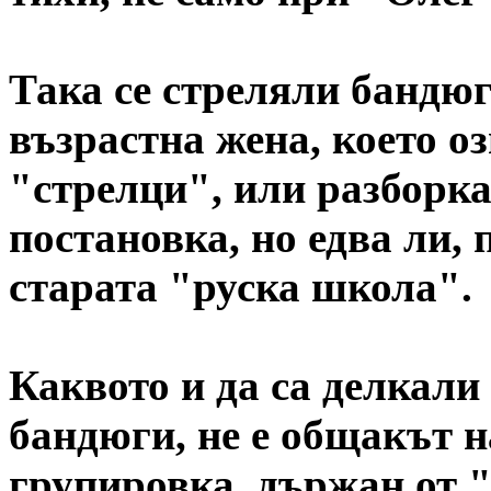
Така се стреляли бандюг
възрастна жена, което о
"стрелци", или разборкат
постановка, но едва ли, 
старата "руска школа".
Каквото и да са делкали
бандюги, не е общакът н
групировка, държан от "