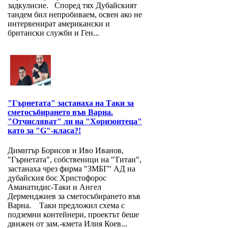
задкулисие. Според тях Дубайският
тандем бил непробиваем, освен ако не
интервенират американски и
британски служби и Ген...
"Гърнетата" застанаха на Таки за
сметосъбирането във Варна.
"Отчисляват" ли на "Хоризонтеца"
като за "G"-класа?!
Димитър Борисов и Иво Иванов,
"Гърнетата", собственици на "Титан",
застанаха чрез фирма "ЗМБГ" АД на
дубайския бос Христофорос
Аманатидис-Таки и Ангел
Дерменджиев за сметосъбирането във
Варна. Таки предложил схема с
подземни контейнери, проектът беше
движен от зам.-кмета Илия Коев...