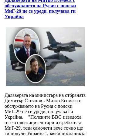
Далаверата на Митко Есемеса с
обслужването на Русия с полски
МиГ-29 не се уреди, получава ги
Украйна
Далаверата на министъра на отбраната
Димитър Стоянов - Митко Есемеса с
обслужването на Русия с полски
МиГ-29 не се уреди, получава ги
Украйна. "Полските ВВС изведоха
от експлоатация четири изтребителя
МиГ-29, тези самолети вече точно ще
ги получи Украйна", заяви посланикът