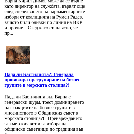
Варна Кирил Димов може да се върне
като директор на службата, вървят още
след спечелването на парламентарните
избори от коалицията на Румен Радев,
защото били близки по линия на ВКР
и прочие. След като стана ясно, че
пр...
Пада ли Бастилията?! Генерала
провокира прегрупиране на бизнес
групите в морската столица?!
Пада ли Бастилията във Варна с
генералски щурм, тоест доминирането
на фракциите на бизнес групите в
мнозинството в Общинския съвет в
морската столица?! Пренареждането
за кметския вот и за избора на
общински съветници по традиция във