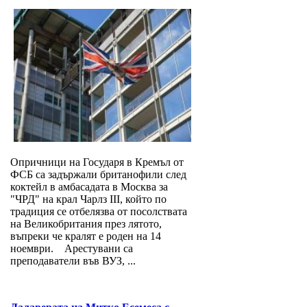
Опричници на Государя в Кремъл от
ФСБ са задържали британофили след
коктейл в амбасадата в Москва за
"ЧРД" на крал Чарлз III, който по
традиция се отбелязва от посолствата
на Великобритания през лятото,
въпреки че кралят е роден на 14
ноември. Арестувани са
преподаватели във ВУЗ, ...