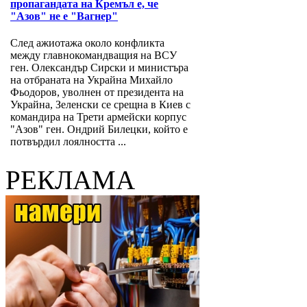
пропагандата на Кремъл е, че
"Азов" не е "Вагнер"
След ажиотажа около конфликта
между главнокомандващия на ВСУ
ген. Олександър Сирски и министъра
на отбраната на Украйна Михайло
Фьодоров, уволнен от президента на
Украйна, Зеленски се срещна в Киев с
командира на Трети армейски корпус
"Азов" ген. Ондрий Билецки, който е
потвърдил лоялността ...
РЕКЛАМА