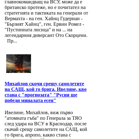
главнокомандващ на ВСУ, може да е
британско протеже, но е почитател на
стратегията и тактиката на генерали от
Вермахта - на ген. Хайнц Гудериан -
"Бързият Хайнц", ген. Ервин Ромел -
"Пустинната лисица" и на ... на
легендарния диверсант Ото Скорцени.
Пр...
Михайлов скочи срещу самолетите
на САЩ, кой го брига. Ивелине, кво
стана с "прогнозата" "Русия ще
победи миналата есен"
Ивелине, Михайлов, виж първо
"атомната гъба" по Генерала за ТЯО
след удара на ВСУ в Краснодар, после
скачай срещу самолетите на САЩ, кой
го брига, апропо, какво стана с