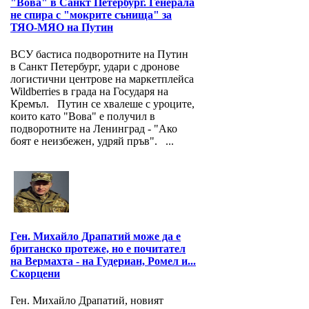
"Вова" в Санкт Петербург. Генерала
не спира с "мокрите сънища" за
ТЯО-МЯО на Путин
ВСУ бастиса подворотните на Путин
в Санкт Петербург, удари с дронове
логистични центрове на маркетплейса
Wildberries в града на Государя на
Кремъл. Путин се хвалеше с уроците,
които като "Вова" е получил в
подворотните на Ленинград - "Ако
боят е неизбежен, удряй пръв". ...
Ген. Михайло Драпатий може да е
британско протеже, но е почитател
на Вермахта - на Гудериан, Ромел и...
Скорцени
Ген. Михайло Драпатий, новият