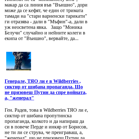
макар да са линия във "Външно", дори
може да се кефят, че един от тримата
тамади на "стари варненски тарикати"
ги отразява - дали в "Мъфин"-а, дали в
уж неосветена явка. Защо "Моника
Белучи" случайно и нейните колеги в
екипа от "Външно", вервайте, да...
Генерале, ТЯО ли е в Wildberries ,
сиктир от шибана пропаганда. Що
не призовеш Путин да спре войната,
а, "женерал"
Ген. Радев, това в Wildberries ТЯО ли е,
сиктир от шибана пропутинска
пропаганда, колкото и да напираш да
си в повече Перде и инкяр от Борисов,
не ти ли се струва, че преиграваш, а,
"женерал", що не призовеш Путин да