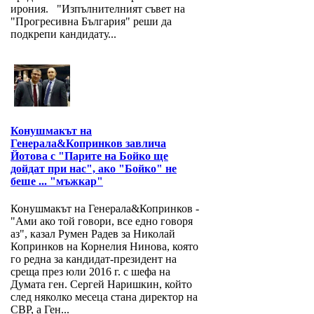
ирония. "Изпълнителният съвет на
"Прогресивна България" реши да
подкрепи кандидату...
Конушмакът на
Генерала&Копринков завлича
Йотова с "Парите на Бойко ще
дойдат при нас", ако "Бойко" не
беше ... "мъжкар"
Конушмакът на Генерала&Копринков -
"Ами ако той говори, все едно говоря
аз", казал Румен Радев за Николай
Копринков на Корнелия Нинова, която
го редна за кандидат-президент на
среща през юли 2016 г. с шефа на
Думата ген. Сергей Наришкин, който
след няколко месеца стана директор на
СВР, а Ген...