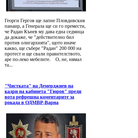
Георги Гергов ще лапне Пловдивския
панаир, а Генерала ще си го премести,
че Радан Кънев му дава една седмица
да докаже, че "действително бил
против олигархията", щото иначе
какво, ще събере "Радан" 200 000 на
протест и ще свали правителството,
аре по-леко мебелите. О, не, нямал
та...
"Чистката" на Демерджиев на
кадри на кабинета "Гюров" преди
вота рефрешна коментарите за
рокада в ОДМВР-Варна