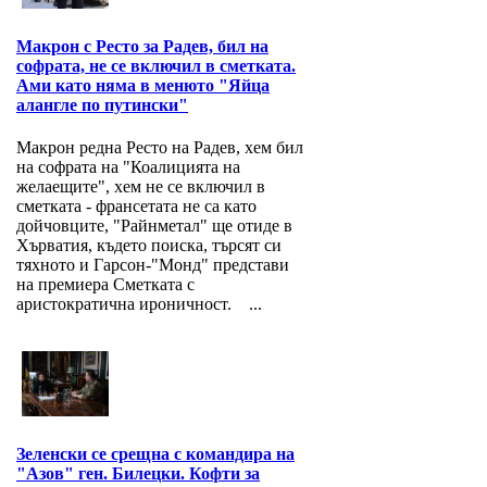
Макрон с Ресто за Радев, бил на
софрата, не се включил в сметката.
Ами като няма в менюто "Яйца
алангле по путински"
Макрон редна Ресто на Радев, хем бил
на софрата на "Коалицията на
желаещите", хем не се включил в
сметката - франсетата не са като
дойчовците, "Райнметал" ще отиде в
Хърватия, където поиска, търсят си
тяхното и Гарсон-"Монд" представи
на премиера Сметката с
аристократична ироничност. ...
Зеленски се срещна с командира на
"Азов" ген. Билецки. Кофти за