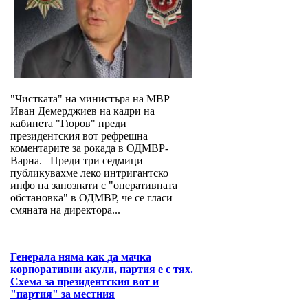
"Чистката" на министъра на МВР
Иван Демерджиев на кадри на
кабинета "Гюров" преди
президентския вот рефрешна
коментарите за рокада в ОДМВР-
Варна. Преди три седмици
публикувахме леко интригантско
инфо на запознати с "оперативната
обстановка" в ОДМВР, че се гласи
смяната на директора...
Генерала няма как да мачка
корпоративни акули, партия е с тях.
Схема за президентския вот и
"партия" за местния