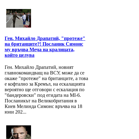
Ген. Михайло Драпатий, "протеже"
на британците?! Посланик Симонс
му връчва Меча на кралицата,
който целува
Ген. Михайло Драпатий, новият
главнокомандващ на ВСУ, може да се
окаже "протеже" на британците, а това
е кофтално за Кремъл, на ескалацията
вероятно ще отговори с ескалация по
"бандеровски" под егидата на MI-6.
Посланикът на Великобритания в
Киев Мелинда Симонс връчва на 18
юни 202...