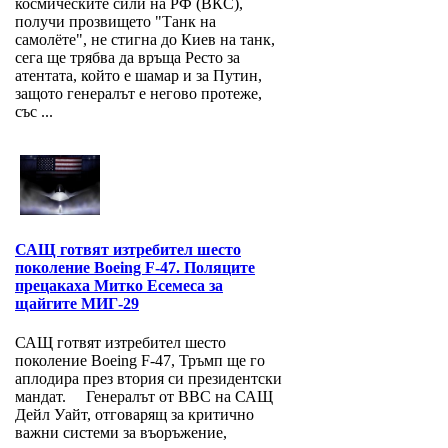
космическите сили на РФ (ВКС),
получи прозвището "Танк на
самолёте", не стигна до Киев на танк,
сега ще трябва да връща Ресто за
атентата, който е шамар и за Путин,
защото генералът е негово протеже,
със ...
САЩ готвят изтребител шесто
поколение Boeing F-47. Поляците
прецакаха Митко Есемеса за
щайгите МИГ-29
САЩ готвят изтребител шесто
поколение Boeing F-47, Тръмп ще го
аплодира през втория си президентски
мандат. Генералът от ВВС на САЩ
Дейл Уайт, отговарящ за критично
важни системи за въоръжение,