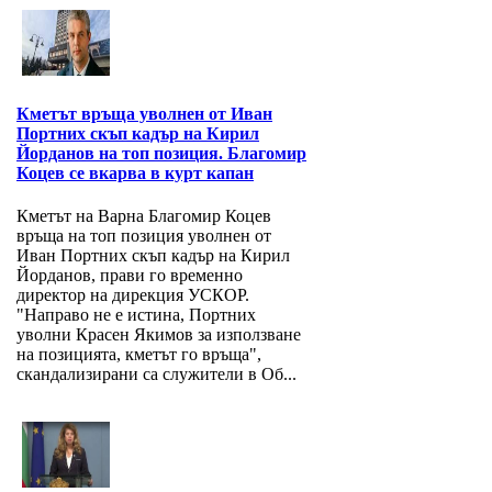
Кметът връща уволнен от Иван
Портних скъп кадър на Кирил
Йорданов на топ позиция. Благомир
Коцев се вкарва в курт капан
Кметът на Варна Благомир Коцев
връща на топ позиция уволнен от
Иван Портних скъп кадър на Кирил
Йорданов, прави го временно
директор на дирекция УСКОР.
"Направо не е истина, Портних
уволни Красен Якимов за използване
на позицията, кметът го връща",
скандализирани са служители в Об...