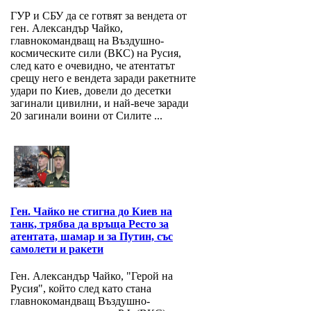
ГУР и СБУ да се готвят за вендета от
ген. Александър Чайко,
главнокомандващ на Въздушно-
космическите сили (ВКС) на Русия,
след като е очевидно, че атентатът
срещу него е вендета заради ракетните
удари по Киев, довели до десетки
загинали цивилни, и най-вече заради
20 загинали воини от Силите ...
Ген. Чайко не стигна до Киев на
танк, трябва да връща Ресто за
атентата, шамар и за Путин, със
самолети и ракети
Ген. Александър Чайко, "Герой на
Русия", който след като стана
главнокомандващ Въздушно-