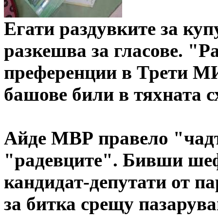
Егати раздувките за купу
разкешва за гласове. "Р
преференции в Трети М
башове били в тяхната с
Айде МВР правело "чадъ
"радевците". Бивши шеф
кандидат-депутати от па
за битка срещу пазарува