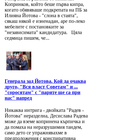
Копринков, който беше първа кипра,
когато обявяваше подкрепата на ПБ за
Илияна Йотова - "слона в стаята",
сякаш някой е изненадан, аре по-леко
мебелите с постановките за
"независимата" кандидатура. Цяла
седмица пишем, че...
Генерала зад Йотова. Кой да очаква
друго, "Вся власт Советам" и ...
"соросятам" с "парите ще са при
нас" напред
Никаква интрига - двойката "Радев -
Йотова" неразделна, Десислава Радева
може да вземе копринена кърпичка и
да помаха на неразрушимия тандем,
само дето се упражнявахме в
предположения с конспиративна