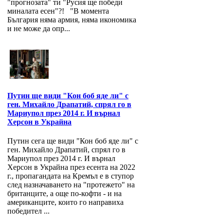
"прогнозата" ти "Русия ще победи
миналата есен"?! "В момента
България няма армия, няма икономика
и не може да опр...
Путин ще види "Кон боб яде ли" с
ген. Михайло Драпатий, спрял го в
Мариупол през 2014 г. И върнал
Херсон в Украйна
Путин сега ще види "Кон боб яде ли" с
ген. Михайло Драпатий, спрял го в
Мариупол през 2014 г. И върнал
Херсон в Украйна през есента на 2022
г., пропагандата на Кремъл е в ступор
след назначаването на "протежето" на
британците, а още по-кофти - и на
американците, които го направиха
победител ...