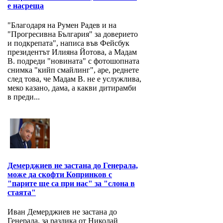
е насреща
"Благодаря на Румен Радев и на
"Прогресивна България" за доверието
и подкрепата", написа във Фейсбук
президентът Илияна Йотова, а Мадам
В. подреди "новината" с фотошопната
снимка "кийп смайлинг", аре, реднете
след това, че Мадам В. не е услужлива,
меко казано, дама, а какви дитирамби
в преди...
Демерджиев не застана до Генерала,
може да скофти Копринков с
"парите ще са при нас" за "слона в
стаята"
Иван Демерджиев не застана до
Генерала, за разлика от Николай