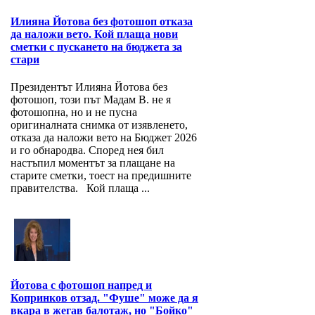
Илияна Йотова без фотошоп отказа
да наложи вето. Кой плаща нови
сметки с пускането на бюджета за
стари
Президентът Илияна Йотова без
фотошоп, този път Мадам В. не я
фотошопна, но и не пусна
оригиналната снимка от изявленето,
отказа да наложи вето на Бюджет 2026
и го обнародва. Според нея бил
настъпил моментът за плащане на
старите сметки, тоест на предишните
правителства. Кой плаща ...
Йотова с фотошоп напред и
Копринков отзад. "Фуше" може да я
вкара в жегав балотаж, но "Бойко"