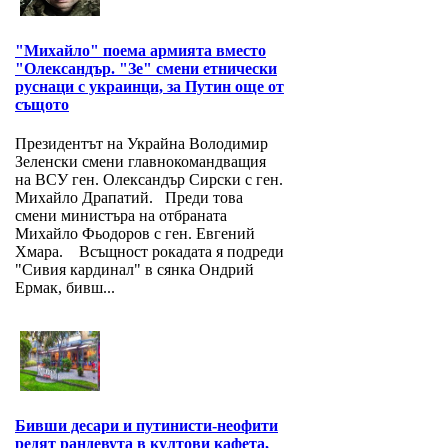
"Михайло" поема армията вместо
"Олександър. "Зе" смени етнически
руснаци с украинци, за Путин още от
същото
Президентът на Украйна Володимир
Зеленски смени главнокомандващия
на ВСУ ген. Олександър Сирски с ген.
Михайло Драпатий. Преди това
смени министъра на отбраната
Михайло Фьодоров с ген. Евгений
Хмара. Всъщност рокадата я подреди
"Сивия кардинал" в сянка Ондрий
Ермак, бивш...
Бивши десари и путинисти-неофити
редят рандевута в култови кафета,