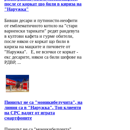
после се коркат що били в кириза на
"Наружка"
Бивши десари и путинисти-неофити
от емблематичното котило на "стари
варненски тарикати" редят рандевута
в култови кафета и гурме обители,
после някои се коркат що били в
кириза на мацките и пичовете от
"Наружка". Е, не всички се коркат -
екс десарите, някои са били шефове на
РДВР, ...
Пинизът не са "моникибелучита", на
линия са в "Наружка". Топ клиенти
на СРС вадят от играта
смартфоните
Пинизът не са "моникибелучита",