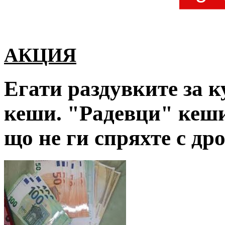
АКЦИЯ
Егати раздувките за к
кеши. "Радевци" кеши
що не ги спряхте с др