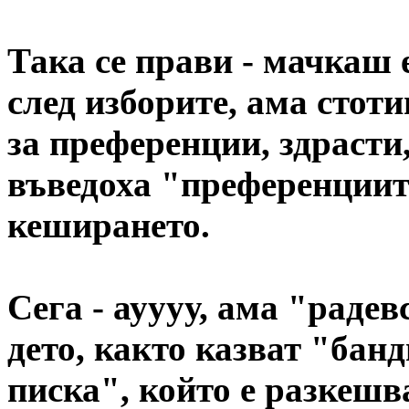
Така се прави - мачкаш 
след изборите, ама стот
за преференции, здрасти,
въведоха "преференциите
кеширането.
Сега - ауууу, ама "раде
дето, както казват "бан
писка", който е разкешва