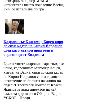
потвърди, че програмата за
изтребителя шесто поколение Boeing
F-47 се изпълнява по гра...
Кадровикът Благомир Коцев опря
до скъп кадър на Кирил Йорданов,
след като натири приятели и
съратници от Билдинга
Брилянтният кадровик, сарказъм, ако
нещо, кадровикът Благомир Коцев,
кметът на Варна, опря до скъп кадър
на Кирил Йорданов с планираното
назначение на бившия началник на
отдел "Строителен контрол" Красен
Якимов за врид директор на най-
важната дирекция в Община Варна -
УСКОР. Преди ...