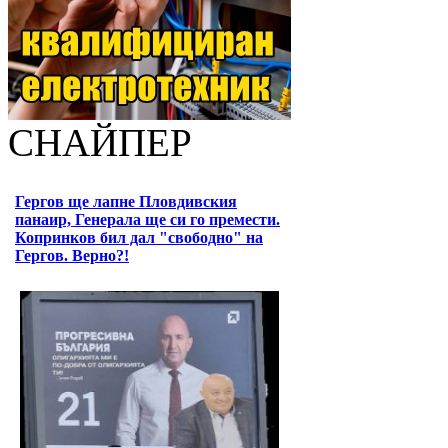
СНАЙПЕР
Гергов ще лапне Пловдивския
панаир, Генерала ще си го премести.
Копринков бил дал "свободно" на
Гергов. Верно?!