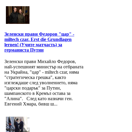
Зеленски прави Федоров "цар" -
miltech czar. Erst die Grundlagen
lernen! (Учите матчасть) за
германиста Путин
Зеленски прави Михайло Федоров,
най-успешният министър на отбраната
на Украйна, "цар" - miltech czar, няма
"стратегическа грешка", както
изглеждаше след уволнението, няма
"царски подарък" за Путин,
шампанското в Кремъл остава за
"Алина". След като назначи ген.
Евгений Хмара, бивш ш...