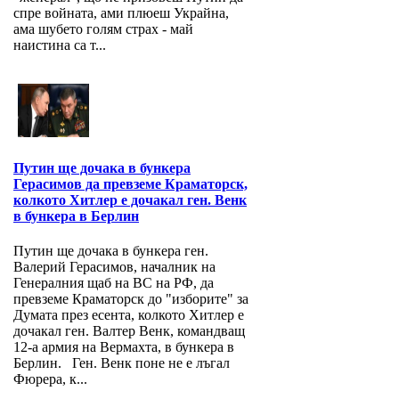
спре войната, ами плюеш Украйна,
ама шубето голям страх - май
наистина са т...
Путин ще дочака в бункера
Герасимов да превземе Краматорск,
колкото Хитлер е дочакал ген. Венк
в бункера в Берлин
Путин ще дочака в бункера ген.
Валерий Герасимов, началник на
Генералния щаб на ВС на РФ, да
превземе Краматорск до "изборите" за
Думата през есента, колкото Хитлер е
дочакал ген. Валтер Венк, командващ
12-а армия на Вермахта, в бункера в
Берлин. Ген. Венк поне не е лъгал
Фюрера, к...