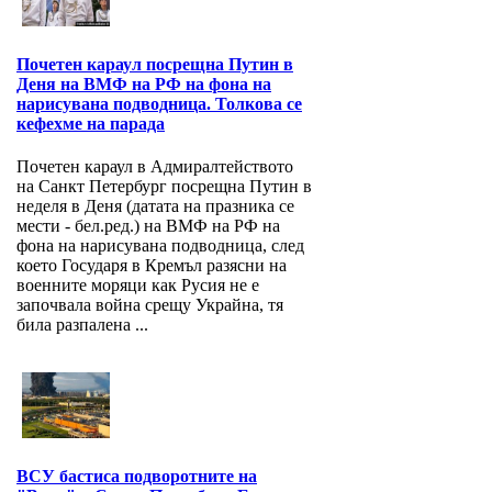
Почетен караул посрещна Путин в
Деня на ВМФ на РФ на фона на
нарисувана подводница. Толкова се
кефехме на парада
Почетен караул в Адмиралтейството
на Санкт Петербург посрещна Путин в
неделя в Деня (датата на празника се
мести - бел.ред.) на ВМФ на РФ на
фона на нарисувана подводница, след
което Государя в Кремъл разясни на
военните моряци как Русия не е
започвала война срещу Украйна, тя
била разпалена ...
ВСУ бастиса подворотните на