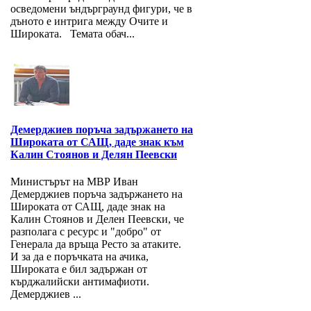
осведомени ъндърграунд фигури, че в
дъното е интрига между Очите и
Широката. Темата обач...
Демерджиев поръча задържането на
Широката от САЩ, даде знак към
Калин Стоянов и Делян Пеевски
Министърът на МВР Иван
Демерджиев поръча задържането на
Широката от САЩ, даде знак на
Калин Стоянов и Делен Пеевски, че
разполага с ресурс и "добро" от
Генерала да връща Ресто за атаките.
И за да е поръчката на ачика,
Широката е бил задържан от
кърджалийски антимафиоти.
Демерджиев ...