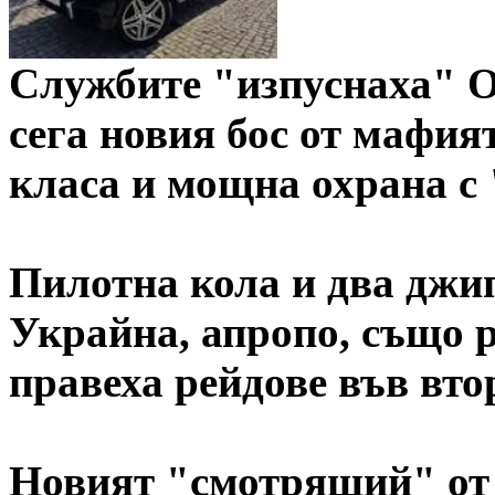
Службите "изпуснаха" О
сега новия бос от мафият
класа и мощна охрана с
Пилотна кола и два джип
Украйна, апропо, също р
правеха рейдове във вто
Новият "смотрящий" от 