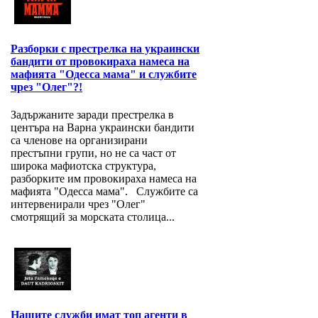
Разборки с престрелка на украински
бандити от провокираха намеса на
мафията "Одесса мама" и службите
чрез "Олег"?!
Задържаните заради престрелка в
центъра на Варна украински бандити
са членове на организирани
престъпни групи, но не са част от
широка мафиотска структура,
разборките им провокираха намеса на
мафията "Одесса мама". Службите са
интервенирали чрез "Олег"
смотрящий за морската столица...
Нашите служби имат топ агенти в