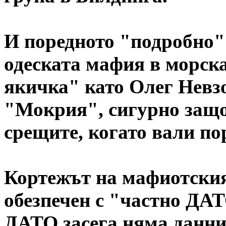
И поредното "подробно"
одеската мафия в морска
якичка" като Олег Невзо
"Мокрия", сигурно защо
срещите, когато вали по
Кортежът на мафиотския
обезпечен с "частно ДА
ДАТО засега няма данни,