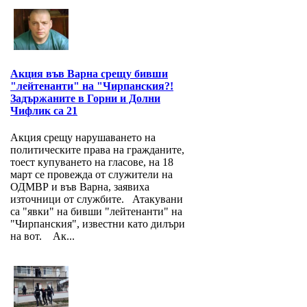
Акция във Варна срещу бивши
"лейтенанти" на "Чирпанския?!
Задържаните в Горни и Долни
Чифлик са 21
Акция срещу нарушаването на
политическите права на гражданите,
тоест купуването на гласове, на 18
март се провежда от служители на
ОДМВР и във Варна, заявиха
източници от службите. Атакувани
са "явки" на бивши "лейтенанти" на
"Чирпанския", известни като дилъри
на вот. Ак...