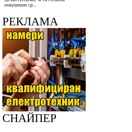
покушение ср...
РЕКЛАМА
СНАЙПЕР