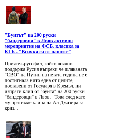
"Бунтът" на 200 руски
"бандеровци" в Лвов активно
мероприятие на ФСБ, класика за
КГБ - "Всички са от нашите"
Приятел-русофил, който лоялно
поддържа Русия въпреки че шляканата
"СВО" на Путин на петата година не е
постигнала нито една от целите,
поставени от Государя в Кремъл, ни
изпрати клип от "бунта" на 200 руски
"бандеровци" в Лвов. Това след като
му пратихме клипа на Ал Джазира за
криз...