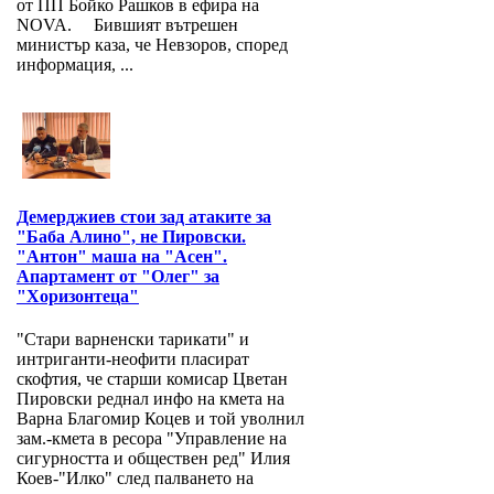
от ПП Бойко Рашков в ефира на
NOVA. Бившият вътрешен
министър каза, че Невзоров, според
информация, ...
Демерджиев стои зад атаките за
"Баба Алино", не Пировски.
"Антон" маша на "Асен".
Апартамент от "Олег" за
"Хоризонтеца"
"Стари варненски тарикати" и
интриганти-неофити пласират
скофтия, че старши комисар Цветан
Пировски реднал инфо на кмета на
Варна Благомир Коцев и той уволнил
зам.-кмета в ресора "Управление на
сигурността и обществен ред" Илия
Коев-"Илко" след палването на