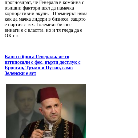
прогнозират, че Генерала в комбина с
външни фактори щял да намачка
корпоративни акули. Премиерът няма
как да мачка лидери в бизнеса, защото
е партия с тях. Големият бизнес
винаги е с властта, но и тя гледа да е
ОК с к...
Баш го брига Генерала, че го
изтипосали с фес, върти достлук с
Ердоган, Тръмп и Путин, само
Зеленски е аут