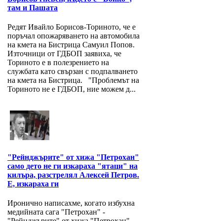
там и Пашата
Редят Ивайло Борисов-Ториното, че е
поръчал опожаряването на автомобила
на кмета на Бистрица Самуил Попов.
Източници от ГДБОП заявиха, че
Ториното е в полезрението на
службата като свързан с подпалването
на кмета на Бистрица. "Проблемът на
Ториното не е ГДБОП, ние можем д...
"Рейнджърите" от хижа "Петрохан"
само дето не ги изкараха "ятаци" на
килъра, разстрелял Алексей Петров.
Е, изкараха ги
Иронично написахме, когато избухна
медийната сага "Петрохан" -
"Рейнджърите" от хижа "Петрохан"