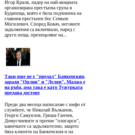
Игор Краля, лидер на най-мощната
организирана престъпна група в
Будапеща, която е била подчинена на
главния престъпен бос Семьон
Могилевич. Според Ковач, неговите
задължения са включвали, наред с
други неща, прехвърляне на...
Таки още не е "предал" Банкенския,
заради "Орлин" и "Делян". Маджо е
на ръба, ама така е като Тужурката
предава достове
Преди два месеца написахме с инфо от
службите, че Николай Вълканов,
Георги Самуилов, Гриша Ганчев,
Домусчиевите и прочие "олигарси",
кавичките са задължителни, защото
бяха клиенти на Банкенския и на