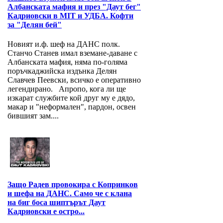
Албанската мафия и през "Даут бег"
Кадриовски в MIT и УДБА. Кофти
за "Делян бей"
Новият и.ф. шеф на ДАНС полк.
Станчо Станев имал вземане-даване с
Албанската мафия, няма по-голяма
поръчкаджийска издънка Делян
Славчев Пеевски, всичко е оперативно
легендирано. Апропо, кога ли ще
изкарат службите кой друг му е дядо,
макар и "неформален", пардон, освен
бившият зам....
Защо Радев провокира с Копринков
и шефа на ДАНС. Само че с клана
на биг боса шиптърът Даут
Кадриовски е остро...