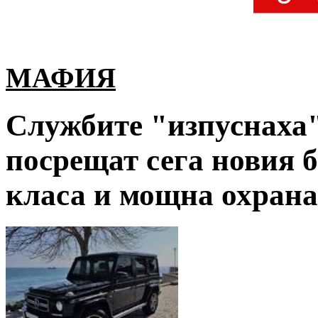
МАФИЯ
Службите "изпуснаха"
посрещат сега новия б
класа и мощна охрана