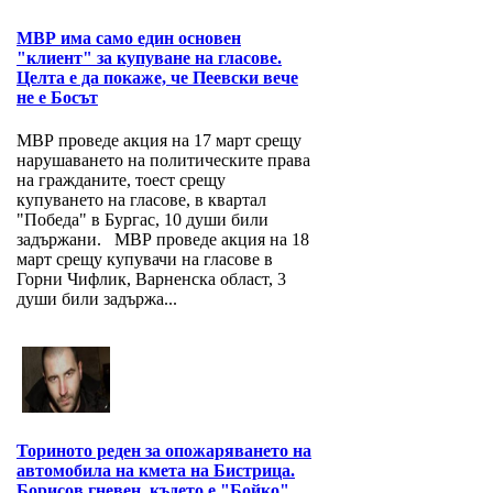
МВР има само един основен
"клиент" за купуване на гласове.
Целта е да покаже, че Пеевски вече
не е Босът
МВР проведе акция на 17 март срещу
нарушаването на политическите права
на гражданите, тоест срещу
купуването на гласове, в квартал
"Победа" в Бургас, 10 души били
задържани. МВР проведе акция на 18
март срещу купувачи на гласове в
Горни Чифлик, Варненска област, 3
души били задържа...
Ториното реден за опожаряването на
автомобила на кмета на Бистрица.
Борисов гневен, където е "Бойко",