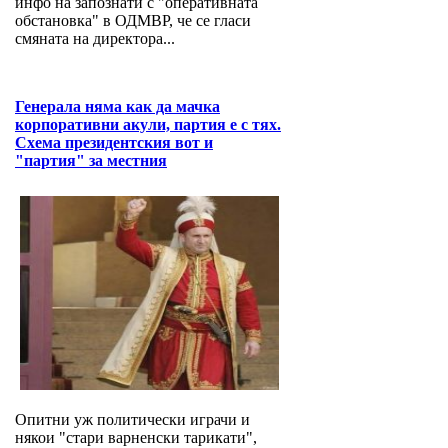
инфо на запознати с "оперативната
обстановка" в ОДМВР, че се гласи
смяната на директора...
Генерала няма как да мачка
корпоративни акули, партия е с тях.
Схема президентския вот и
"партия" за местния
Опитни уж политически играчи и
някои "стари варненски тарикати",