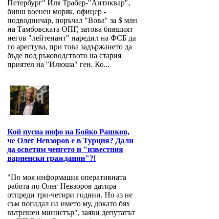
Петербург" Иля Трабер-"Антиквар",
бивш военен моряк, офицер -
подводничар, поръчал "Вова" за $ млн
на Тамбовската ОПГ, затова бившият
негов "лейтенант" наредил на ФСБ да
го арестува, при това задържането да
бъде под ръководството на стария
приятел на "Илюша" ген. Ко...
Кой пусна инфо на Бойко Рашков,
че Олег Невзоров е в Турция? Дали
да осветим ченгето и "известния
варненски гражданин"?!
"По моя информация оперативната
работа по Олег Невзоров датира
отпреди три-четири години. Но аз не
съм попадал на името му, докато бях
вътрешен министър", заяви депутатът