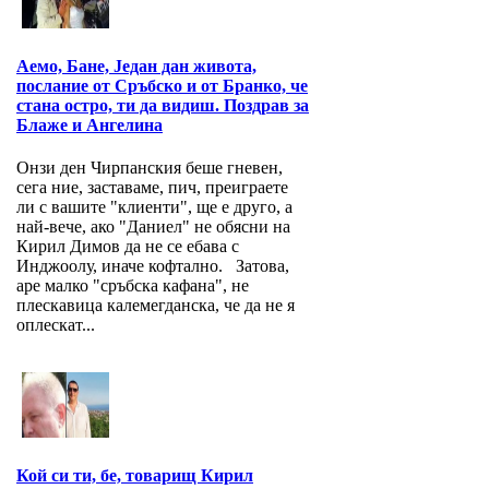
Аемо, Бане, Један дан живота,
послание от Сръбско и от Бранко, че
стана остро, ти да видиш. Поздрав за
Блаже и Ангелина
Онзи ден Чирпанския беше гневен,
сега ние, заставаме, пич, преиграете
ли с вашите "клиенти", ще е друго, а
най-вече, ако "Даниел" не обясни на
Кирил Димов да не се ебава с
Инджоолу, иначе кофтално. Затова,
аре малко "сръбска кафана", не
плескавица калемегданска, че да не я
оплескат...
Кой си ти, бе, товарищ Кирил