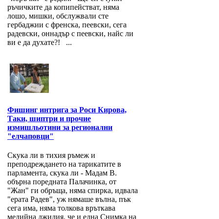
ръчичките да копипействат, няма
лошо, мишки, обслужвали сте
гербаджии с френска, пеевски, сега
радевски, оннадър с пеевски, найс ли
ви е да духате?! ...
Фишинг интрига за Роси Кирова,
Таки, шиптри и прочие
измишльотини за регионални
"елчаповци"
Скука ли в тихия ръмеж и
преподреждането на тарикатите в
парламента, скука ли - Мадам В.
обърна поредната Палачинка, от
"Жан" ги обръща, няма спирка, идвала
"ерата Радев", уж нямаше вълна, пък
сега има, няма толкова връткава
медийна джидия, че и една Снимка на