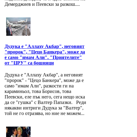
Демерджиев и Пеевски за разкош....
Дудука е "Аллаху Акбар", неговият
"пророк", "Цецо Банкера", може да
е само "имам Али". "Приятелите"
от "ЦРУ" са бошняци
Дудука е "Аллаху Акбар", а неговият
"пророк" - "Цецо Банкера", може да е
само "имам Али", разкости ги на
караминьол, това Борисов, това
Пеевски, еле пък него, сега нещо иска
да се "гушка" с Валтер Папазки. Реди
някакви интриги Дудука за "Валтер",
той не го отразява, но ние не можем...