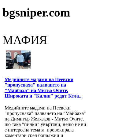
bgsniper.com
МАФИЯ
Медийните мадами на Пеевски
"пропуснаха" палването на
"Майбаха" на Митьо Очите.
Широката и "Калин" редят Кела...
Медийните мадами на Пеевски
"пропуснаха" палването на "Майбаха"
на Димитър Желязков - Митьо Очите,
що така "пички" увъртяни, нещо не ви
е интересна темата, провокирала
коментари сред бопаджии и