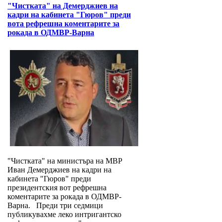
"Чистката" на Демерджиев на
кадри на кабинета "Гюров" преди
вота рефрешна коментарите за
рокада в ОДМВР-Варна
"Чистката" на министъра на МВР
Иван Демерджиев на кадри на
кабинета "Гюров" преди
президентския вот рефрешна
коментарите за рокада в ОДМВР-
Варна. Преди три седмици
публикувахме леко интригантско