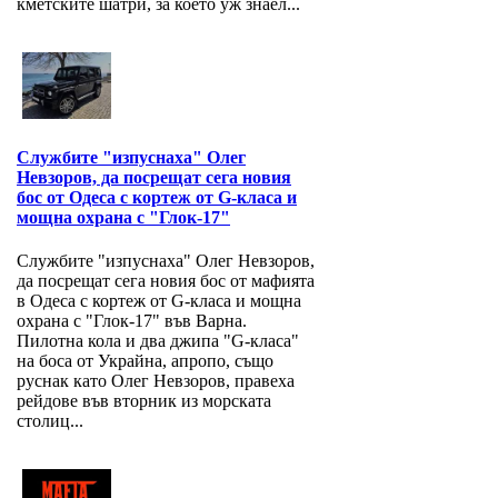
кметските шатри, за което уж знаел...
Службите "изпуснаха" Олег
Невзоров, да посрещат сега новия
бос от Одеса с кортеж от G-класа и
мощна охрана с "Глок-17"
Службите "изпуснаха" Олег Невзоров,
да посрещат сега новия бос от мафията
в Одеса с кортеж от G-класа и мощна
охрана с "Глок-17" във Варна.
Пилотна кола и два джипа "G-класа"
на боса от Украйна, апропо, също
руснак като Олег Невзоров, правеха
рейдове във вторник из морската
столиц...