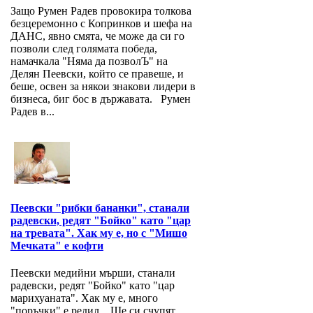
Защо Румен Радев провокира толкова
безцеремонно с Копринков и шефа на
ДАНС, явно смята, че може да си го
позволи след голямата победа,
намачкала "Няма да позволЪ" на
Делян Пеевски, който се правеше, и
беше, освен за някои знакови лидери в
бизнеса, биг бос в държавата. Румен
Радев в...
Пеевски "рибки бананки", станали
радевски, редят "Бойко" като "цар
на тревата". Хак му е, но с "Мишо
Мечката" е кофти
Пеевски медийни мърши, станали
радевски, редят "Бойко" като "цар
марихуаната". Хак му е, много
"поръчки" е редил. Ще си счупят