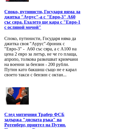
Споко, путинисти, Государя няма да
джитка "Аурус"-а с "Евро-3" А60
със сяра. Ехалето ще кара с "Евро-1
с ослиной мочой"
Споко, путинисти, Государя няма да
джитка своя "Аурус"-броник с
"Евро-3" - А60 със сяра, а с А100 на
цена 2 евро за литър, не че го плаща,
апропо, толкова разкешват кримчани
на военни за бензин - 200 рубли.
Путин като бакшиш също не е карал
своето такси с бензин с октан...
След митичния Трабер ФСБ
задържа "дясната ръка" на
Ротенберг, приятел на Путин.