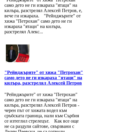
само дето не ги изкараха "ятаци" на
килъра, разстрелял Алексей Петров, е,
вече ги изкараха. "Рейнджърите" от
хижа "Петрохан" само дето не ги
изкараха "ятаци" на килъра,
разстрелял Алекс...
"Рейнджърите" от хижа "Петрохан"
само дето не ги изкараха "ятаци" на
килъра, разстрелял Алексей Петров
"Рейнджърите" от хижа "Петрохан"
само дето не ги изкараха "ятаци" на
килъра, разстрелял Алексей Петров -
черен път от хижата водел към
сръбската граница, нали към Сърбия
се изтеглил стрелецът. Как все още
не са раздули сайтове, свързвани с
Делян Пеевски, че са готвили