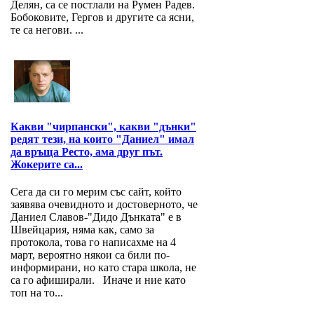
Делян, са се постлали на Румен Радев.
Бобоковите, Гергов и другите са ясни,
те са негови. ...
Какви "чирпански", какви "дънки"
редят тези, на които "Даниел" имал
да връща Ресто, ама друг път.
Жокерите са...
Сега да си го мерим със сайт, който
заявява очевидното и достоверното, че
Даниел Славов-"Дидо Дънката" е в
Швейцария, няма как, само за
протокола, това го написахме на 4
март, вероятно някои са били по-
информирани, но като стара школа, не
са го афиширали. Иначе и ние като
топ на то...