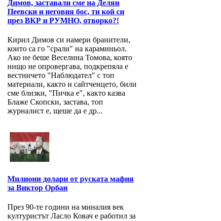
Димов, заставали сме на Делян
Пеевски и неговия бос, ти кой си
през ВКР и РУМНО, отворко?!
Кирил Димов си намери бранители,
които са го "срали" на караминьол.
Ако не беше Веселина Томова, която
нищо не опровергава, подкрепяла е
вестничето "Наблюдател" с топ
материали, както и сайтченцето, били
сме близки, "Пичка е", както казва
Блаже Скопски, застава, топ
журналист е, щеше да е др...
Милиони долари от руската мафия
за Виктор Орбан
През 90-те години на миналия век
културистът Ласло Ковач е работил за