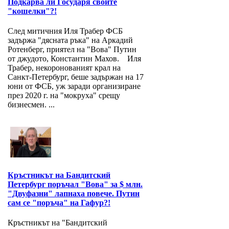
Подкарва ли Государя своите
"кошелки"?!
След митичния Иля Трабер ФСБ
задържа "дясната ръка" на Аркадий
Ротенберг, приятел на "Вова" Путин
от джудото, Константин Махов. Иля
Трабер, некоронованият крал на
Санкт-Петербург, беше задържан на 17
юни от ФСБ, уж заради организиране
през 2020 г. на "мокруха" срещу
бизнесмен. ...
Кръстникът на Бандитский
Петербург поръчал "Вова" за $ млн.
"Двуфазни" лапнаха повече. Путин
сам се "поръча" на Гафур?!
Кръстникът на "Бандитский