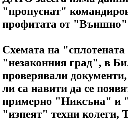
"пропуснат" командиро
профитата от "Външно"
Схемата на "сплотената
"незаконния град", в Би
проверявали документи,
ли са навити да се появ
примерно "Никсъна" и "
"изпеят" техни колеги, 