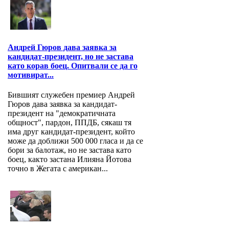
Андрей Гюров дава заявка за
кандидат-президент, но не застава
като корав боец. Опитвали се да го
мотивират...
Бившият служебен премиер Андрей
Гюров дава заявка за кандидат-
президент на "демократичната
общност", пардон, ППДБ, сякаш тя
има друг кандидат-президент, който
може да доближи 500 000 гласа и да се
бори за балотаж, но не застава като
боец, както застана Илияна Йотова
точно в Жегата с американ...