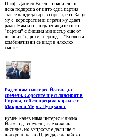
Проф. Даниел Вълчев обяви, че не
иска подкрепа от нито една партия,
ако се кандидатира за президент. Защо
му е, корпоративни играчи му дават
рамо. Някои от подкрепящите го са
"партия" с бившия министър още от
неговия "царски" период. "Колко са
комбинативни се видя в няколко
кметск...
Радев няма интерес Йотова да
спечели. Соросите ще я лансират в
Европа, той си прецака картите с
Макрон и Мерц. Цугцванг?
Румен Радев няма интерес Илияна
Йотова да спечели, тя е коварна
лисичка, но въпросът е дали ще я
подкрепи както Царя даде данайско