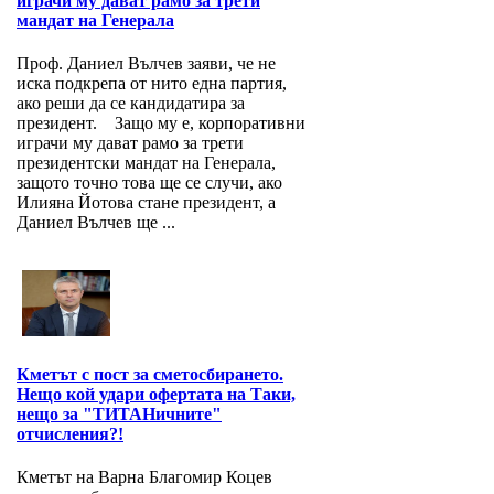
играчи му дават рамо за трети
мандат на Генерала
Проф. Даниел Вълчев заяви, че не
иска подкрепа от нито една партия,
ако реши да се кандидатира за
президент. Защо му е, корпоративни
играчи му дават рамо за трети
президентски мандат на Генерала,
защото точно това ще се случи, ако
Илияна Йотова стане президент, а
Даниел Вълчев ще ...
Кметът с пост за сметосбирането.
Нещо кой удари офертата на Таки,
нещо за "ТИТАНичните"
отчисления?!
Кметът на Варна Благомир Коцев