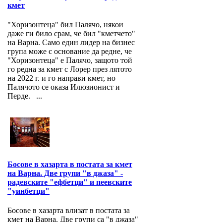
кмет
"Хоризонтеца" бил Палячо, някои
даже ги било срам, че бил "кметчето"
на Варна. Само един лидер на бизнес
група може с основание да редне, че
"Хоризонтеца" е Палячо, защото той
го редна за кмет с Лорер през лятото
на 2022 г. и го направи кмет, но
Палячото се оказа Илюзионист и
Перде. ...
Босове в хазарта в постата за кмет
на Варна. Две групи "в джаза" -
радевските "ефбетци" и пеевските
"уинбетци"
Босове в хазарта влизат в постата за
кмет на Варна. Две групи са "в джаза"