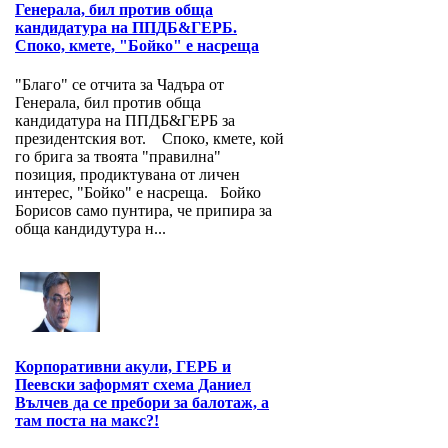
Генерала, бил против обща
кандидатура на ППДБ&ГЕРБ.
Споко, кмете, "Бойко" е насреща
"Благо" се отчита за Чадъра от
Генерала, бил против обща
кандидатура на ППДБ&ГЕРБ за
президентския вот. Споко, кмете, кой
го брига за твоята "правилна"
позиция, продиктувана от личен
интерес, "Бойко" е насреща. Бойко
Борисов само пунтира, че припира за
обща кандидутура н...
Корпоративни акули, ГЕРБ и
Пеевски заформят схема Даниел
Вълчев да се пребори за балотаж, а
там поста на макс?!