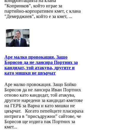
конфронтацията на клана
"Копринков", който играе за
партийно-корпоративен кмет, с клана
"Демерджиев", който е за кмет, ...
Аре малко провокация. Защо
Борисов да не лансира Портних за
кандидат, той атакува, другите и
като мишки не цвърчат
Аре малко провокация. Защо Бойко
Борисов да не лансира Иван Портних
отново като кандидат, той атакува,
другите наредени за кандидат-кметове
на ГЕРБ за Варна и като мишки не
цвърчат. Когато пепейците пласираха
интрига в "присъдружни" сайтове, че
Борисов ще издига пак Портних за
кмет...