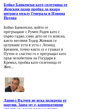
Бойко Банкенски като сплетница от
Женския пазар пробва да вкара
интрига между Генерала и Илияна
Йотова
Бойко Банкенски, който се
прегръщаше с Румен Радев като с
първо гадже, само дето не го млясна,
както неговия Тодор Живков се
целуваше уста в уста с Леонид
Брежнев, точно както се е гушкал в
Путин и сластно го е прегръщал като
пръв челобитник на Государя в
Кремъл, пробва като сплетница от
Жен...
Даниел Вълчев не иска подкрепа от
партии. Защо му е, корпоративни