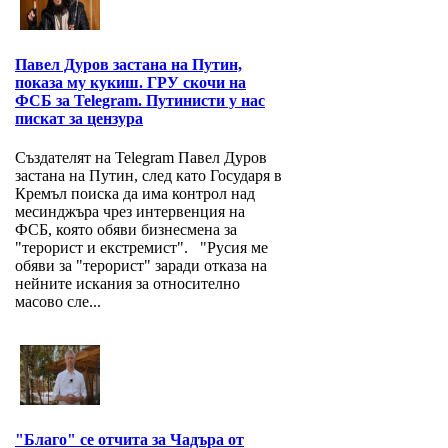
Павел Дуров застана на Путин,
показа му кукиш. ГРУ скочи на
ФСБ за Telegram. Путинисти у нас
пискат за цензура
Създателят на Telegram Павел Дуров
застана на Путин, след като Государя в
Кремъл поиска да има контрол над
месинджъра чрез интервенция на
ФСБ, която обяви бизнесмена за
"терорист и екстремист". "Русия ме
обяви за "терорист" заради отказа на
нейните искания за относително
масово сле...
"Благо" се отчита за Чадъра от