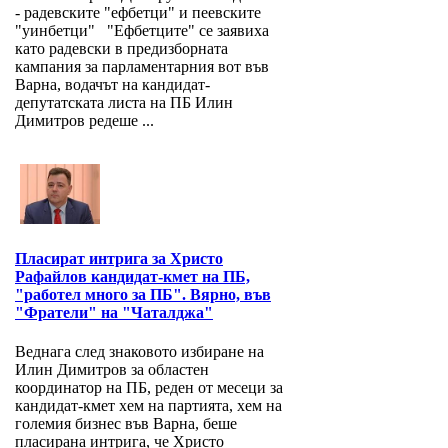
- радевските "ефбетци" и пеевските
"уинбетци" "Ефбетците" се заявиха
като радевски в предизборната
кампания за парламентарния вот във
Варна, водачът на кандидат-
депутатската листа на ПБ Илин
Димитров редеше ...
Пласират интрига за Христо
Рафайлов кандидат-кмет на ПБ,
"работел много за ПБ". Вярно, във
"Фратели" на "Чаталджа"
Веднага след знаковото избиране на
Илин Димитров за областен
координатор на ПБ, реден от месеци за
кандидат-кмет хем на партията, хем на
големия бизнес във Варна, беше
пласирана интрига, че Христо