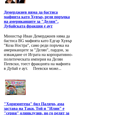
Демерджиев няма да бастиса
мафията като Хувър, реди поръчка
на американците за "Делян".
Дубайската фракция е аут
Министър Иван Демерджиев няма да
бастиса BG мафията като Едгар Хувър
"Коза Ностра", само реди поръчка на
американците за "Делян", пардон, за
изваждане от Играта на корпоративно-
политическата империя на Делян
Пеевски, тоест фракцията на мафията
в Дубай е аут. Пеевски може...
"Хоризонтеца" бил Палячо, ама
застава на Таки. Той и "Илин" е
"серви" олинклузив, но го редят за