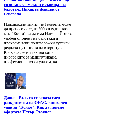
си остане с "мокрите сънища" за
балотаж. Никакъв фъндък от
Генерала
Пласирахме пиниз, че Генерала може
да пренасочи едни 300 хиляди гласа
към "Костя", за да има Илияна Йотова
удобен опонент на балотажа и
прокремълски политоложки тутакси
реднаха путиниста на втори тур.
Колко са лесни такива като
пирговките за манипулиране,
професионалистки ужким, ка...
Даниел Вълчев се отказа след
разкритията на OFAC, кинжален
удар за "Бойко". Как да приеме
офертата Петър Стоянов