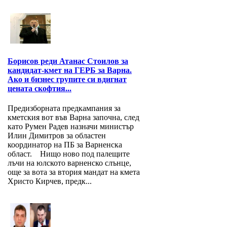
Борисов реди Атанас Стоилов за
кандидат-кмет на ГЕРБ за Варна.
Ако и бизнес групите си вдигнат
цената скофтия...
Предизборната предкампания за
кметския вот във Варна започна, след
като Румен Радев назначи министър
Илин Димитров за областен
координатор на ПБ за Варнeнска
област. Нищо ново под палещите
лъчи на юлското варненско слънце,
още за вота за втория мандат на кмета
Христо Кирчев, предк...