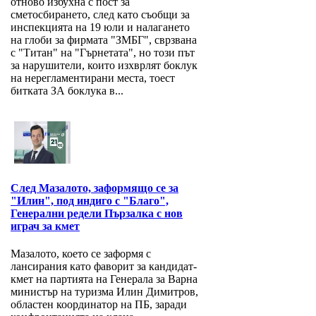
отново избухна с пост за
сметосбирането, след като съобщи за
инспекцията на 19 юли и налагането
на глоби за фирмата "ЗМБГ", сврзвана
с "Титан" на "Гърнетата", но този път
за нарушители, които изхврлят боклук
на нерегламентирани места, тоест
битката ЗА боклука в...
След Мазалото, заформящо се за
"Илин", под индиго с "Благо",
Генерални редели Пързалка с нов
играч за кмет
Мазалото, което се заформя с
лансирания като фаворит за кандидат-
кмет на партията на Генерала за Варна
министър на туризма Илин Димитров,
областен координатор на ПБ, заради