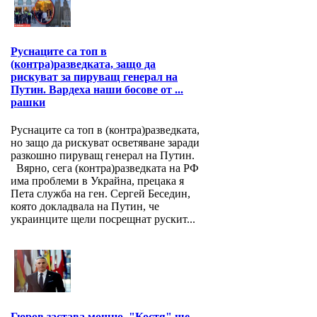
Руснаците са топ в
(контра)разведката, защо да
рискуват за пируващ генерал на
Путин. Вардеха наши босове от ...
рашки
Руснаците са топ в (контра)разведката,
но защо да рискуват осветяване заради
разкошно пируващ генерал на Путин.
Вярно, сега (контра)разведката на РФ
има проблеми в Украйна, прецака я
Пета служба на ген. Сергей Беседин,
която докладвала на Путин, че
украинците щели посрещнат рускит...
Гюров застава мощно, "Костя" ще