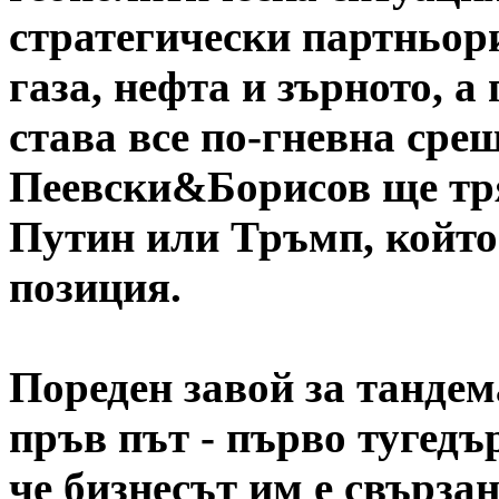
стратегически партньори
газа, нефта и зърното, 
става все по-гневна сре
Пеевски&Борисов ще тряб
Путин или Тръмп, който
позиция.
Пореден завой за тандем
пръв път - първо тугедъ
че бизнесът им е свързан