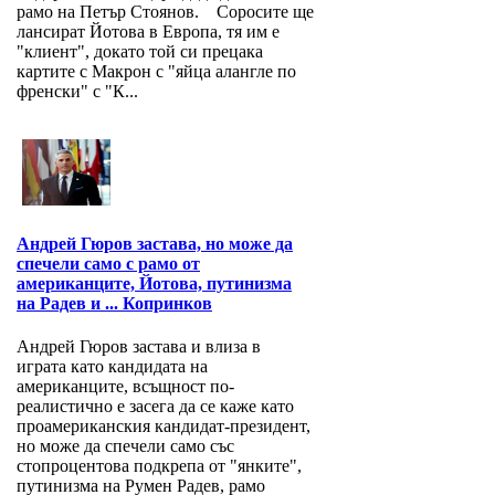
рамо на Петър Стоянов. Соросите ще
лансират Йотова в Европа, тя им е
"клиент", докато той си прецака
картите с Макрон с "яйца алангле по
френски" с "К...
Андрей Гюров застава, но може да
спечели само с рамо от
американците, Йотова, путинизма
на Радев и ... Копринков
Андрей Гюров застава и влиза в
играта като кандидата на
американците, всъщност по-
реалистично е засега да се каже като
проамериканския кандидат-президент,
но може да спечели само със
стопроцентова подкрепа от "янките",
путинизма на Румен Радев, рамо