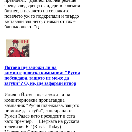
президент. Даниел Вълчев редеше
среща след среща с лидери в големия
бизнес, в началото на совалките
повечето уж го подкрепяли и твърдо
заставали зад него, с някои от тях е
близък още от "ц...
Йотова ще заложи ли на
коминтерновска кампания: "Русия
побеждава, защото не може да
загуби"? О, не, ще заформи игнор
Илияна Йотова ще заложи ли на
коминтерновска пропагандна
кампания: "Русия побеждава, защото
не може да загуби", лансирана от
Румен Радев като президент и сега
като премиер. Шефката на руската
телевизия RT (Russia Today)
Маргарита Симонян, прононсиран