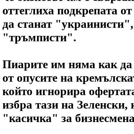
оттеглиха подкрепата от
да станат "украинисти",
"тръмписти".
Пиарите им няма как да
от опусите на кремълск
който игнорира офертат
избра тази на Зеленски,
"касичка" за бизнесмен