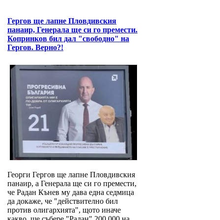
Гергов ще лапне Пловдивския
панаир, Генерала ще си го премести.
Копринков бил дал "свободно" на
Гергов. Верно?!
Георги Гергов ще лапне Пловдивския
панаир, а Генерала ще си го премести,
че Радан Кънев му дава една седмица
да докаже, че "действително бил
против олигархията", щото иначе
какво, ще събере "Радан" 200 000 на