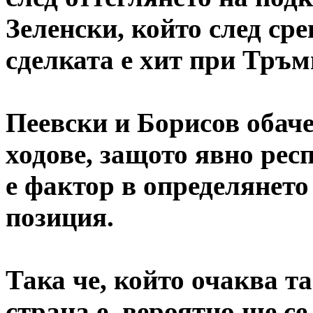
Зеленски, който след ср
сделката е хит при Тръмп
Пеевски и Борисов обач
ходове, защото явно рес
е фактор в определянето
позиция.
Така че, който очаква т
страна е, вероятно ще се