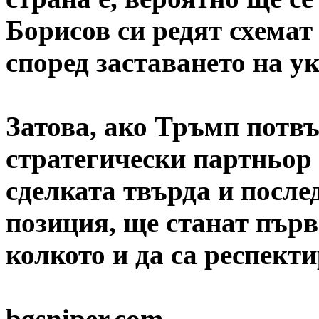
Борисов си редят схемат
според заставането на у
Затова, ако Тръмп потв
стратегически партньор 
сделката твърда и посл
позиция, ще станат пър
колкото и да са респект
bgsniper.com