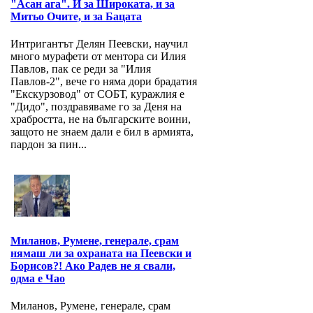
"Асан ага". И за Широката, и за
Митьо Очите, и за Бацата
Интригантът Делян Пеевски, научил
много мурафети от ментора си Илия
Павлов, пак се реди за "Илия
Павлов-2", вече го няма дори брадатия
"Екскурзовод" от СОБТ, куражлия е
"Дидо", поздравяваме го за Деня на
храбростта, не на българските воини,
защото не знаем дали е бил в армията,
пардон за пин...
Миланов, Румене, генерале, срам
нямаш ли за охраната на Пеевски и
Борисов?! Ако Радев не я свали,
одма е Чао
Миланов, Румене, генерале, срам