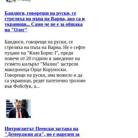
Бандюги, говорещи на руски, се
стреляха на пъпа на Варна, ако са и
украинци... Само че не е за общака
на "Олег"
Бандюги, говорещи на руски, се
стреляха на пъпа на Варна. Не е сефте
пуцане на "Княз Борис I", преди
повече от 20 години в заведение на
гезмето килърът "Малин" застреля
македонеца Орце Коруноски.
Говорещи на руски, ама можело и да
са украинци, редят патетично тролове
във Фейсбук, а...
Интригантът Пеевски застава на
"Демерджян ага", но е нареден за