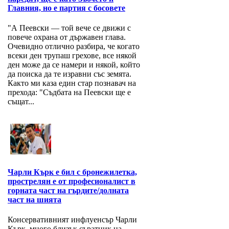
Главния, но е партия с босовете
"А Пеевски — той вече се движи с
повече охрана от държавен глава.
Очевидно отлично разбира, че когато
всеки ден трупаш грехове, все някой
ден може да се намери и някой, който
да поиска да те изравни със земята.
Както ми каза един стар познавач на
прехода: "Съдбата на Пеевски ще е
същат...
Чарли Кърк е бил с бронежилетка,
прострелян е от професионалист в
горната част на гърдите/долната
част на шията
Консервативният инфлуенсър Чарли
Кърк, много близък съратник на