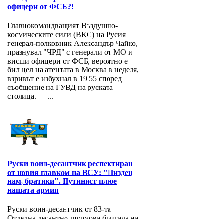
офицери от ФСБ?!
Главнокомандващият Въздушно-
космическите сили (ВКС) на Русия
генерал-полковник Александър Чайко,
празнувал "ЧРД" с генерали от МО и
висши офицери от ФСБ, вероятно е
бил цел на атентата в Москва в неделя,
взривът е избухнал в 19.55 според
съобщение на ГУВД на руската
столица. ...
Руски воин-десантчик респектиран
от новия главком на ВСУ: "Пиздец
нам, братики". Путинист плюе
нашата армия
Руски воин-десантчик от 83-та
Отделна десантно-щурмова бригада на