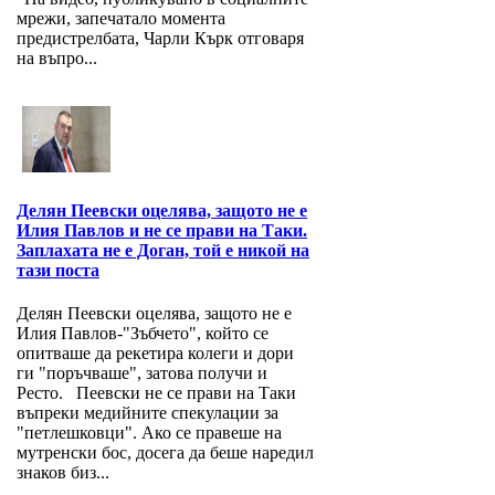
мрежи, запечатало момента
предистрелбата, Чарли Кърк отговаря
на въпро...
Делян Пеевски оцелява, защото не е
Илия Павлов и не се прави на Таки.
Заплахата не е Доган, той е никой на
тази поста
Делян Пеевски оцелява, защото не е
Илия Павлов-"Зъбчето", който се
опитваше да рекетира колеги и дори
ги "поръчваше", затова получи и
Ресто. Пеевски не се прави на Таки
въпреки медийните спекулации за
"петлешковци". Ако се правеше на
мутренски бос, досега да беше наредил
знаков биз...