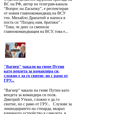
ВС на РФ, автор на телеграм-канала
"Вопрос на Zасыпку", е респектиран
от новия главнокомандващ на ВСУ
ген. Михайло Драпатий и написа в
поста си "Пиздец нам, братики" -
"Това, че днес са сменили
главнокомандващия на ВСУ, това е...
"Вагнер" чакали на гюме Путин
като вендета за командира си,
сложно е да го свитне, но с рамо от
ГРУ...
"Вагнер" чакали на гюме Путин като
вендета за командира си полк.
Дмитрий Уткин, сложно е да го
свитне, но с рамо от ГРУ... Слухове за
ликвидирането на стюарда, вкарал
взривното устройство в самолета, в