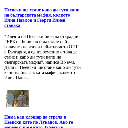
Пеевски ще стане капо ди тути капи
на българската мафия, колкото
Илия Павлов и Георги Илиев
станаха
"Идеята на Пеевски била да открадне
ГЕРБ на Борисов и да стане най-
голямата партия и най-голямото ОПГ
в България, а едновременно с това да
стане и капо ди тути капи на
българската мафия", написа BNews.
Дали? Пеевски ще стане капо ди тути
капи на българската мафия, колкото
Илия Павл...
Няма как клошар да стреля в
Пеевски като по Луканов. Ако го
наредят, ще е като Зъбчето и