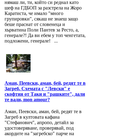
нямаш ли, ти, който си реднал като
шеф на ГДБОП за разстрела на Жоро
Каратиста, че имало "много
групировки", сякаш не знаеш защо
беше праснат от словенеца и
хърватина Поли Пантев за Ресто, а,
генерале?! Да ви ебем у топ ченгетата,
подложени, генерале! ...
Аман, Пеевски, аман, бей, редят те в
Загреб. Схемата с "Левски" е
скофтия от Таки и "рашките", дали
те вади, mon amour?
Аман, Пеевски, аман, бей, редят те в
Загреб в култовата кафана
"Стефанович", апропо, детайл за
удостоверяване, проверявай, под
акордите на "загребско" парче на