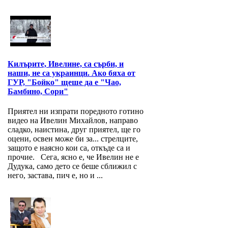
Килърите, Ивелине, са сърби, и
наши, не са украинци. Ако бяха от
ГУР, "Бойко" щеше да е "Чао,
Бамбино, Сори"
Приятел ни изпрати поредното готино
видео на Ивелин Михайлов, направо
сладко, наистина, друг приятел, ще го
оцени, освен може би за... стрелците,
защото е наясно кои са, откъде са и
прочие. Сега, ясно е, че Ивелин не е
Дудука, само дето се беше сближил с
него, застава, пич е, но и ...