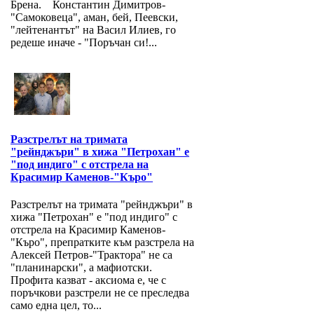
Брена. Константин Димитров-
"Самоковеца", аман, бей, Пеевски,
"лейтенантът" на Васил Илиев, го
редеше иначе - "Поръчан си!...
Разстрелът на тримата
"рейнджъри" в хижа "Петрохан" е
"под индиго" с отстрела на
Красимир Каменов-"Къро"
Разстрелът на тримата "рейнджъри" в
хижа "Петрохан" е "под индиго" с
отстрела на Красимир Каменов-
"Къро", препратките към разстрела на
Алексей Петров-"Трактора" не са
"планинарски", а мафиотски.
Профита казват - аксиома е, че с
поръчкови разстрели не се преследва
само една цел, то...