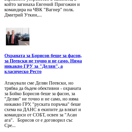
който загинаха Евгений Пригожин и
командира на ЧВК "Вагнер" полк.
Дмитрий Уткин,...
Охраната за Борисов беше за фасон,
за Пеевски не точно и не само. Няма
никакво ГРУ за "Делян", а
класическо Ресто
Атакували сме Делян Пеевски, но
трябва да бъдем обективни - охраната
за Бойко Борисов беше за фасон, за
"Делян" не точно и не само, но няма
никакво ГРУ, "руската поръчка" беше
схема на ДАНС в екипите да влязат и
командоси от СОБТ, освен за "Асан
ага". Борисов се е договорил със
Сре...