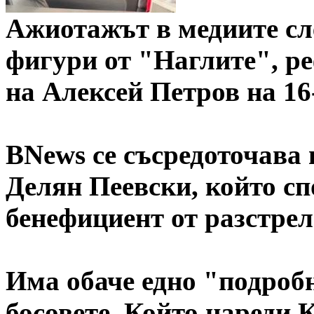
Ажиотажът в медиите сл
фигури от "Наглите", р
на Алексей Петров на 16-
BNews се съсредоточава
Делян Пеевски, който сп
бенефициент от разстрел
Има обаче едно "подробн
босовете. Който нареди 