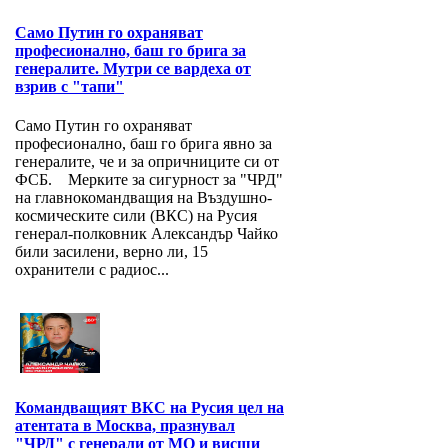
Само Путин го охраняват
професионално, баш го брига за
генералите. Мутри се вардеха от
взрив с "тапи"
Само Путин го охраняват
професионално, баш го брига явно за
генералите, че и за опричниците си от
ФСБ. Мерките за сигурност за "ЧРД"
на главнокомандващия на Въздушно-
космическите сили (ВКС) на Русия
генерал-полковник Александър Чайко
били засилени, верно ли, 15
охранители с радиос...
Командващият ВКС на Русия цел на
атентата в Москва, празнувал
"ЧРД" с генерали от МО и висши