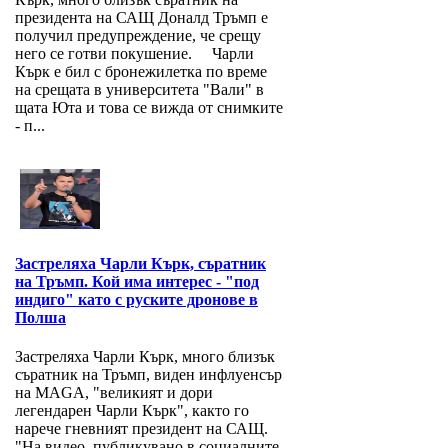
президента на САЩ Доналд Тръмп е
получил предупреждение, че срещу
него се готви покушение. Чарли
Кърк е бил с бронежилетка по време
на срещата в университета "Вали" в
щата Юта и това се вижда от снимките
- п...
Застреляха Чарли Кърк, съратник
на Тръмп. Кой има интерес - "под
индиго" като с руските дронове в
Полша
Застреляха Чарли Кърк, много близък
съратник на Тръмп, виден инфлуенсър
на MAGA, "великият и дори
легендарен Чарли Кърк", както го
нарече гневният президент на САЩ.
"На видео, публикувано в социалните