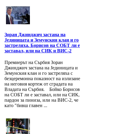
Зоран Джинджич застана на
Jединицата и Земунския клан и го
застреляха. Борисов на СОБТ ли е
заставал, или на СИК и ВИС-2
Премиерът на Сърбия Зоран
Джинджич застана на Jединицата и
Земунския клан и го застреляха с
безцеремонна показност на излизане
на неговия кортеж от сградата на
Владата на Сърбия. Бойко Борисов
на СОБТ ли е заставал, или на СИК,
пардон за пиниза, или на ВИС-2, че
като "бивш главен ...