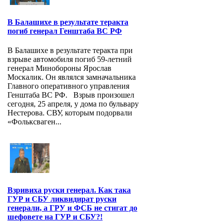
В Балашихе в результате теракта
погиб генерал Генштаба ВС РФ
В Балашихе в результате теракта при
взрыве автомобиля погиб 59-летний
генерал Минобороны Ярослав
Москалик. Он являлся замначальника
Главного оперативного управления
Генштаба ВС РФ. Взрыв произошел
сегодня, 25 апреля, у дома по бульвару
Нестерова. СВУ, которым подорвали
«Фольксваген...
Взривиха руски генерал. Как така
ГУР и СБУ ликвидират руски
генерали, а ГРУ и ФСБ не стигат до
шефовете на ГУР и СБУ?!