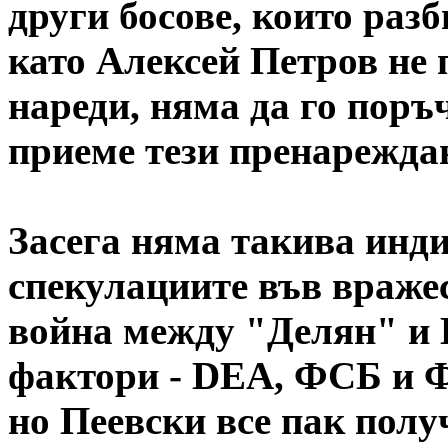
други босове, които раз
като Алексей Петров не п
нареди, няма да го поръ
приеме тези пренареждан
Засега няма такива инд
спекулациите във враже
война между "Делян" и 
фактори - DEA, ФСБ и Ф
но Пеевски все пак полу