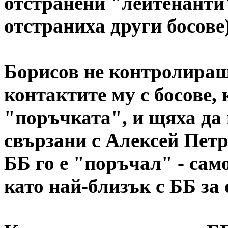
отстранени "лейтенанти"
отстраниха други босове)
Борисов не контролираше
контактите му с босове, 
"поръчката", и щяха да 
свързани с Алексей Петр
ББ го е "поръчал" - сам
като най-близък с ББ за