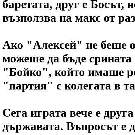
баретата, друг е Босът, 
възползва на макс от ра
Ако "Алексей" не беше о
можеше да бъде срината 
"Бойко", който имаше ре
"партия" с колегата в т
Сега играта вече е друга
държавата. Въпросът е д