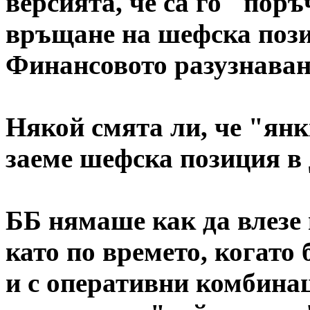
версията, че са го "пор
връщане на шефска пози
Финансовото разузнаван
Някой смята ли, че "янк
заеме шефска позиция 
ББ нямаше как да влезе 
като по времето, когато
и с оперативни комбина