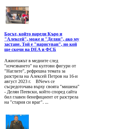
Босът, който нареди Къро и
"Алексей", може и "Делян", ако му
застане. Той е "нарисуван", но кой
ще скочи на DEA и ФСБ
Ажиотажът в медиите след
"изчезването" на култови фигури от
"Наглите", рефрешна темата за
разстрела на Алексей Петров на 16-и
август 2023 г. BNews се
съсредоточава върху своята "мишена"
- Делян Пеевски, който според сайта
бил главен бенефициент от разстрела
на "стария си враг". ...