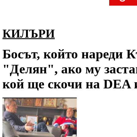
КИЛЪРИ
Босът, който нареди К
"Делян", ако му заста
кой ще скочи на DEA