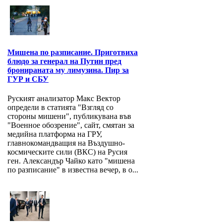
Мишена по разписание. Приготвиха
блюдо за генерал на Путин пред
бронираната му лимузина. Пир за
ГУР и СБУ
Руският анализатор Макс Вектор
определи в статията "Взгляд со
стороны мишени", публикувана във
"Военное обозрение", сайт, смятан за
медийна платформа на ГРУ,
главнокомандващия на Въздушно-
космическите сили (ВКС) на Русия
ген. Александър Чайко като "мишена
по разписание" в известна вечер, в о...