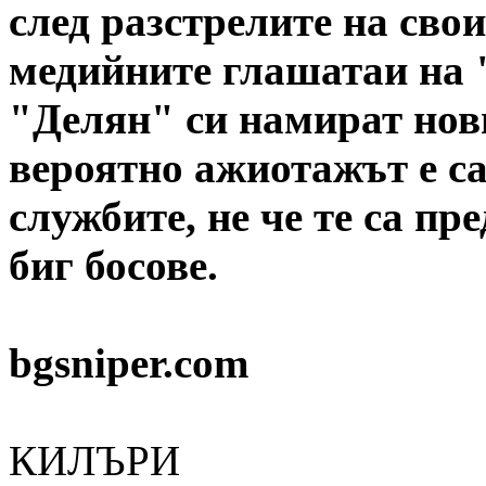
след разстрелите на свои
медийните глашатаи на 
"Делян" си намират нов
вероятно ажиотажът е са
службите, не че те са п
биг босове.
bgsniper.com
КИЛЪРИ