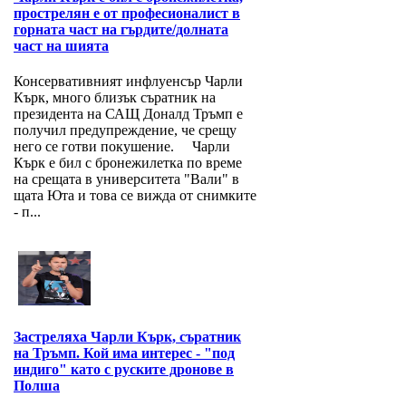
прострелян е от професионалист в
горната част на гърдите/долната
част на шията
Консервативният инфлуенсър Чарли
Кърк, много близък съратник на
президента на САЩ Доналд Тръмп е
получил предупреждение, че срещу
него се готви покушение. Чарли
Кърк е бил с бронежилетка по време
на срещата в университета "Вали" в
щата Юта и това се вижда от снимките
- п...
Застреляха Чарли Кърк, съратник
на Тръмп. Кой има интерес - "под
индиго" като с руските дронове в
Полша