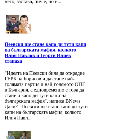
него, застава, пич е, но и ...
Пеевски ще стане капо ди тути капи
на българската мафия, колкото
Илия Павлов и Георги Илиев
станаха
"Идеята на Пеевски била да открадне
ГЕРБ на Борисов и да стане най-
голямата партия и най-голямото ОПГ
в България, а едновременно с това да
стане и капо ди тути капи на
българската мафия", написа BNews.
Дали? Пеевски ще стане капо ди тути
капи на българската мафия, колкото
Илия Павл...