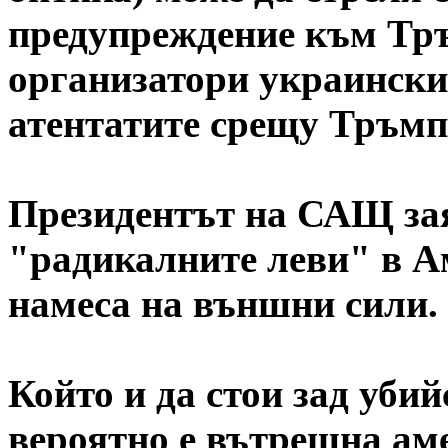
предупреждение към Тръ
организатори украинскит
атентатите срещу Тръмп
Президентът на САЩ заяв
"радикалните леви" в Ам
намеса на външни сили.
Който и да стои зад уби
вероятно е вътрешна аме