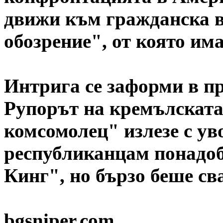
движи към гражданска в
обозрение", от която има
Интрига се заформи в п
Рупорът на кремълскат
комсомолец" излезе с ув
республиканцам понадо
Кинг", но бързо беше св
bgsniper.com