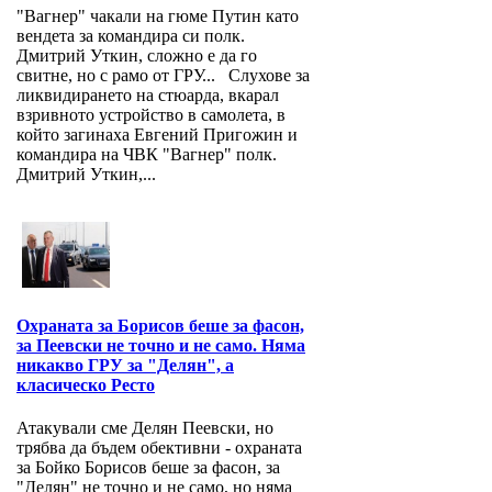
"Вагнер" чакали на гюме Путин като
вендета за командира си полк.
Дмитрий Уткин, сложно е да го
свитне, но с рамо от ГРУ... Слухове за
ликвидирането на стюарда, вкарал
взривното устройство в самолета, в
който загинаха Евгений Пригожин и
командира на ЧВК "Вагнер" полк.
Дмитрий Уткин,...
Охраната за Борисов беше за фасон,
за Пеевски не точно и не само. Няма
никакво ГРУ за "Делян", а
класическо Ресто
Атакували сме Делян Пеевски, но
трябва да бъдем обективни - охраната
за Бойко Борисов беше за фасон, за
"Делян" не точно и не само, но няма