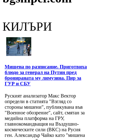
КИЛЪРИ
Мишена по разписание. Приготвиха
блюдо за генерал на Путин пред
бронираната му лимузина. Пир за
ГУР и СБУ
Руският анализатор Макс Вектор
определи в статията "Взгляд со
стороны мишени", публикувана във
"Военное обозрение", сайт, смятан за
медийна платформа на ГРУ,
главнокомандващия на Въздушно-
космическите сили (ВКС) на Русия
ген. Александър Чайко като "мишена