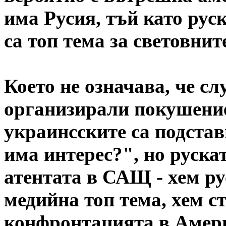
има Русия, тъй като рус
са топ тема за световнит
Което не означава, че сл
организирали покушениет
украинсските са подстав
има интерес?", но руска
атентата в САЩ - хем ру
медийна топ тема, хем с
конфронтацията в Амери