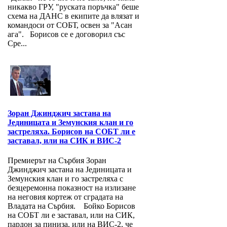
никакво ГРУ, "руската поръчка" беше
схема на ДАНС в екипите да влязат и
командоси от СОБТ, освен за "Асан
ага". Борисов се е договорил със
Сре...
Зоран Джинджич застана на
Jединицата и Земунския клан и го
застреляха. Борисов на СОБТ ли е
заставал, или на СИК и ВИС-2
Премиерът на Сърбия Зоран
Джинджич застана на Jединицата и
Земунския клан и го застреляха с
безцеремонна показност на излизане
на неговия кортеж от сградата на
Владата на Сърбия. Бойко Борисов
на СОБТ ли е заставал, или на СИК,
пардон за пиниза, или на ВИС-2, че