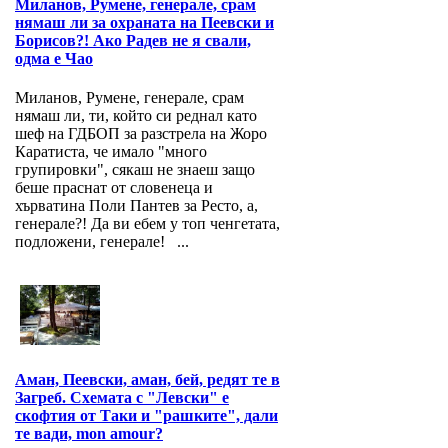
Миланов, Румене, генерале, срам
нямаш ли за охраната на Пеевски и
Борисов?! Ако Радев не я свали,
одма е Чао
Миланов, Румене, генерале, срам
нямаш ли, ти, който си реднал като
шеф на ГДБОП за разстрела на Жоро
Каратиста, че имало "много
групировки", сякаш не знаеш защо
беше праснат от словенеца и
хърватина Поли Пантев за Ресто, а,
генерале?! Да ви ебем у топ ченгетата,
подложени, генерале! ...
Аман, Пеевски, аман, бей, редят те в
Загреб. Схемата с "Левски" е
скофтия от Таки и "рашките", дали
те вади, mon amour?