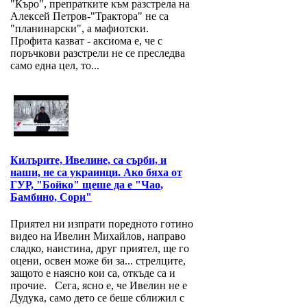
"Къро", препратките към разстрела на
Алексей Петров-"Трактора" не са
"планинарски", а мафиотски.
Профита казват - аксиома е, че с
поръчкови разстрели не се преследва
само една цел, то...
Килърите, Ивелине, са сърби, и
наши, не са украинци. Ако бяха от
ГУР, "Бойко" щеше да е "Чао,
Бамбино, Сори"
Приятел ни изпрати поредното готино
видео на Ивелин Михайлов, направо
сладко, наистина, друг приятел, ще го
оцени, освен може би за... стрелците,
защото е наясно кои са, откъде са и
прочие. Сега, ясно е, че Ивелин не е
Дудука, само дето се беше сближил с