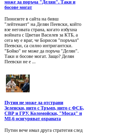
може да поръча "Делян". Таки и
босове могат
Пинизите в сайта на бивш
"лейтенант" на Делян Пеевски, който
взе неговата страна, когато избухна
войната с Цветан Василев за КТБ, а
сега му е враг, че Борисов "поръчал"
Пеевски, са силно интригантски.
"Бойко" не може да поръча "Делян".
Таки и босове могат. Защо? Делян
Пеевски не е ...
Путин не може да отстрани
Зеленски, нито с Тръмп, нито с ФСБ,
СВР и ГРУ. Коломойски, "Мосад" и
MI-6 осигуряват охраната
Путин вече имал друга стратегия след