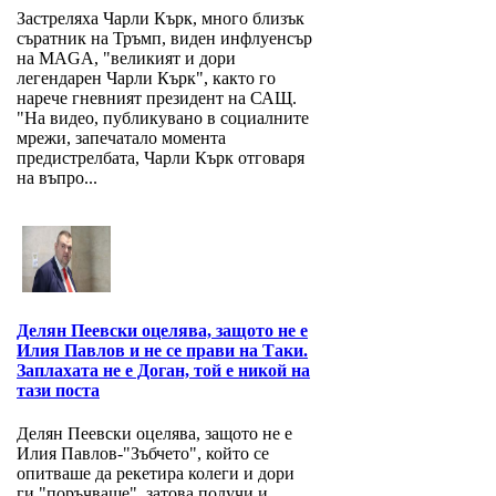
Застреляха Чарли Кърк, много близък
съратник на Тръмп, виден инфлуенсър
на MAGA, "великият и дори
легендарен Чарли Кърк", както го
нарече гневният президент на САЩ.
"На видео, публикувано в социалните
мрежи, запечатало момента
предистрелбата, Чарли Кърк отговаря
на въпро...
Делян Пеевски оцелява, защото не е
Илия Павлов и не се прави на Таки.
Заплахата не е Доган, той е никой на
тази поста
Делян Пеевски оцелява, защото не е
Илия Павлов-"Зъбчето", който се
опитваше да рекетира колеги и дори
ги "поръчваше", затова получи и