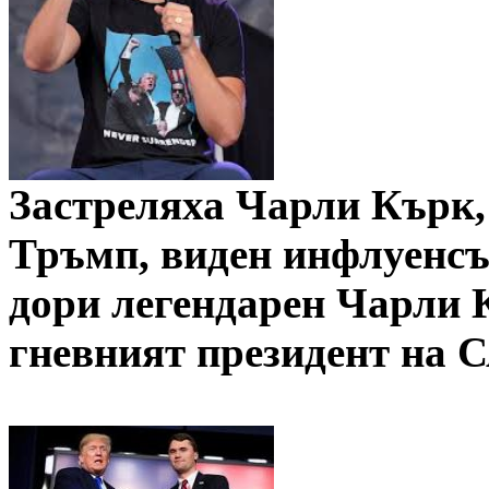
Застреляха Чарли Кърк,
Тръмп, виден инфлуенс
дори легендарен Чарли К
гневният президент на 