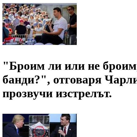
"Броим ли или не броим,
банди?", отговаря Чарл
прозвучи изстрелът.