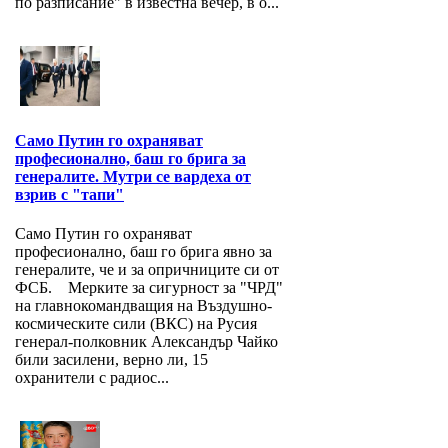
по разписание" в известна вечер, в о...
Само Путин го охраняват
професионално, баш го брига за
генералите. Мутри се вардеха от
взрив с "тапи"
Само Путин го охраняват
професионално, баш го брига явно за
генералите, че и за опричниците си от
ФСБ. Мерките за сигурност за "ЧРД"
на главнокомандващия на Въздушно-
космическите сили (ВКС) на Русия
генерал-полковник Александър Чайко
били засилени, верно ли, 15
охранители с радиос...