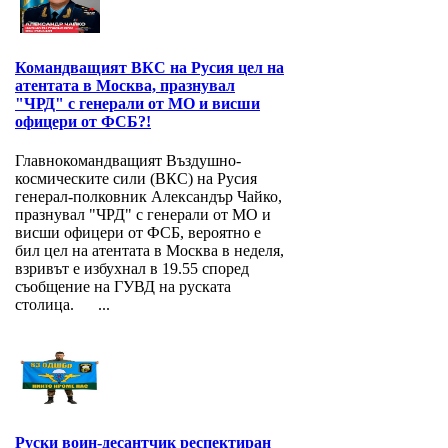
Командващият ВКС на Русия цел на
атентата в Москва, празнувал
"ЧРД" с генерали от МО и висши
офицери от ФСБ?!
Главнокомандващият Въздушно-
космическите сили (ВКС) на Русия
генерал-полковник Александър Чайко,
празнувал "ЧРД" с генерали от МО и
висши офицери от ФСБ, вероятно е
бил цел на атентата в Москва в неделя,
взривът е избухнал в 19.55 според
съобщение на ГУВД на руската
столица. ...
Руски воин-десантчик респектиран