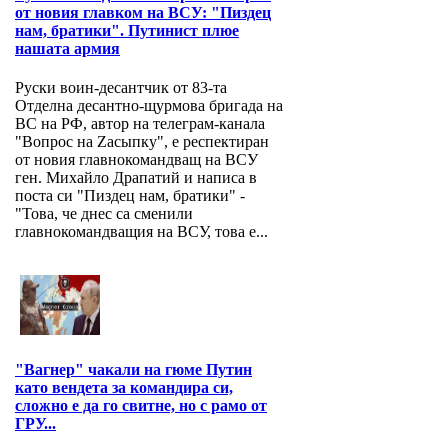
от новия главком на ВСУ: "Пиздец
нам, братики". Путинист плюе
нашата армия
Руски воин-десантчик от 83-та
Отделна десантно-щурмова бригада на
ВС на РФ, автор на телеграм-канала
"Вопрос на Zасыпку", е респектиран
от новия главнокомандващ на ВСУ
ген. Михайло Драпатий и написа в
поста си "Пиздец нам, братики" -
"Това, че днес са сменили
главнокомандващия на ВСУ, това е...
"Вагнер" чакали на гюме Путин
като вендета за командира си,
сложно е да го свитне, но с рамо от
ГРУ...