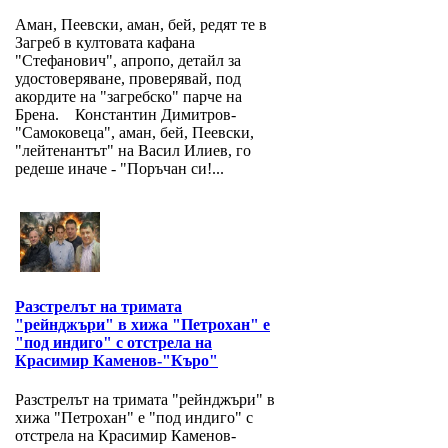
Аман, Пеевски, аман, бей, редят те в
Загреб в култовата кафана
"Стефанович", апропо, детайл за
удостоверяване, проверявай, под
акордите на "загребско" парче на
Брена. Константин Димитров-
"Самоковеца", аман, бей, Пеевски,
"лейтенантът" на Васил Илиев, го
редеше иначе - "Поръчан си!...
Разстрелът на тримата
"рейнджъри" в хижа "Петрохан" е
"под индиго" с отстрела на
Красимир Каменов-"Къро"
Разстрелът на тримата "рейнджъри" в
хижа "Петрохан" е "под индиго" с
отстрела на Красимир Каменов-