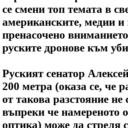
се смени топ темата в св
американските, медии и
пренасочено вниманието
руските дронове към уб
Руският сенатор Алексе
200 метра (оказа се, че р
от такова разстояние не 
въпреки че намереното о
оптика) може да стреля 