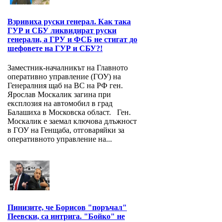
Взривиха руски генерал. Как така
ГУР и СБУ ликвидират руски
генерали, а ГРУ и ФСБ не стигат до
шефовете на ГУР и СБУ?!
Заместник-началникът на Главното
оперативно управление (ГОУ) на
Генералния щаб на ВС на РФ ген.
Ярослав Москалик загина при
експлозия на автомобил в град
Балашиха в Московска област. Ген.
Москалик е заемал ключова длъжност
в ГОУ на Генщаба, отговаряйки за
оперативното управление на...
Пинизите, че Борисов "поръчал"
Пеевски, са интрига. "Бойко" не