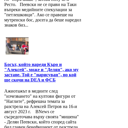
Ресто. Пеевски не се прави на Таки
въпреки медийните спекулации за
"петлешковци". Ако се правеше на
мутренски бос, досега да беше наредил
знаков биз...
Босът, който нареди Къро и
"Алексей", може и "Делян", ако му
застане. Той е "нарисуван", но кой
ще скочи на DEA и ФСБ
Ажиотажът в медиите след
"изчезването" на култови фигури от
"Наглите", рефрешна темата за
разстрела на Алексей Петров на 16-и
август 2023 г. BNews се
съсредоточава върху своята "мишена"
- Делян Пеевски, който според сайта
бил главен бенефициент от разстрела