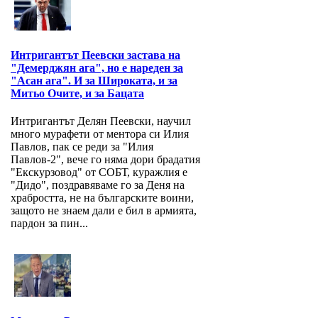
Интригантът Пеевски застава на
"Демерджян ага", но е нареден за
"Асан ага". И за Широката, и за
Митьо Очите, и за Бацата
Интригантът Делян Пеевски, научил
много мурафети от ментора си Илия
Павлов, пак се реди за "Илия
Павлов-2", вече го няма дори брадатия
"Екскурзовод" от СОБТ, куражлия е
"Дидо", поздравяваме го за Деня на
храбростта, не на българските воини,
защото не знаем дали е бил в армията,
пардон за пин...