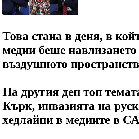
Това стана в деня, в кой
медии беше навлизането 
въздушното пространств
На другия ден топ темат
Кърк, инвазията на руск
хедлайни в медиите в С