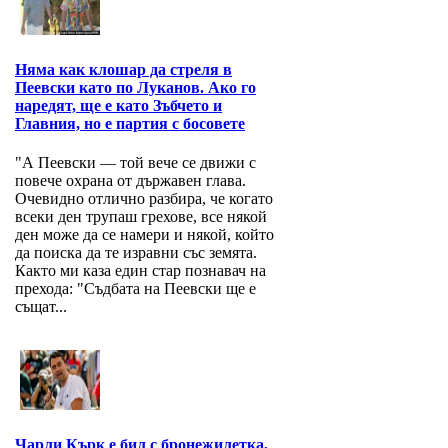
Няма как клошар да стреля в
Пеевски като по Луканов. Ако го
наредят, ще е като Зъбчето и
Главния, но е партия с босовете
"А Пеевски — той вече се движи с
повече охрана от държавен глава.
Очевидно отлично разбира, че когато
всеки ден трупаш грехове, все някой
ден може да се намери и някой, който
да поиска да те изравни със земята.
Както ми каза един стар познавач на
прехода: "Съдбата на Пеевски ще е
същат...
Чарли Кърк е бил с бронежилетка,