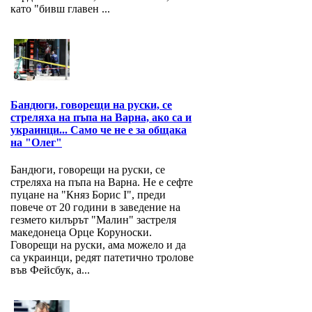
като "бивш главен ...
Бандюги, говорещи на руски, се
стреляха на пъпа на Варна, ако са и
украинци... Само че не е за общака
на "Олег"
Бандюги, говорещи на руски, се
стреляха на пъпа на Варна. Не е сефте
пуцане на "Княз Борис I", преди
повече от 20 години в заведение на
гезмето килърът "Малин" застреля
македонеца Орце Коруноски.
Говорещи на руски, ама можело и да
са украинци, редят патетично тролове
във Фейсбук, а...