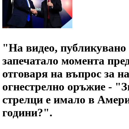
"На видео, публикувано
запечатало момента пре
отговаря на въпрос за н
огнестрелно оръжие - "З
стрелци е имало в Амери
години?".