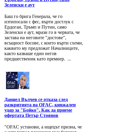
Зеленски е аут
Баш го брига Генерала, че го
изтипосали с фес, върти достлук с
Ердоган, Тръмп и Путин, само
Зеленски е аут, мрази го в червата, че
застава на неговите "достове",
всъщност босове, с които върти схеми,
каквито му предложат Началниците,
както казваше един негов
предшественик като премиер. ...
Даниел Вълчев се отказа след
разкритията на OFAC, кинжален
удар за "Бойко". Как да приеме
офертата Петър Стоянов
"OFAC установи, а ищецът призна, че