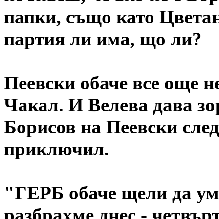
папки, също като Цветан
партия ли има, що ли?
Пеевски обаче все още н
Чакал. И Велева дава зо
Борисов на Пеевски след
приключил.
"ГЕРБ обаче щели да ум
разбрахме днес - четвър