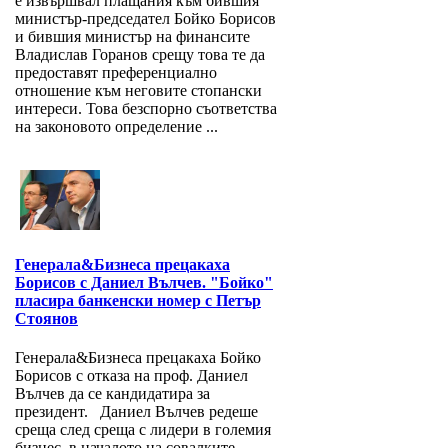
е извършвал плащания към бившия
министър-председател Бойко Борисов
и бившия министър на финансите
Владислав Горанов срещу това те да
предоставят преференциално
отношение към неговите стопански
интереси. Това безспорно съответства
на законовото определение ...
Генерала&Бизнеса прецакаха
Борисов с Даниел Вълчев. "Бойко"
пласира банкенски номер с Петър
Стоянов
Генерала&Бизнеса прецакаха Бойко
Борисов с отказа на проф. Даниел
Вълчев да се кандидатира за
президент. Даниел Вълчев редеше
среща след среща с лидери в големия
бизнес, в началото на совалките