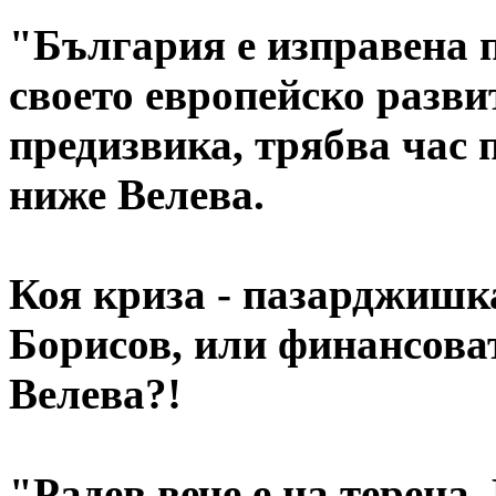
"България е изправена 
своето европейско развит
предизвика, трябва час 
ниже Велева.
Коя криза - пазарджишка
Борисов, или финансоват
Велева?!
"Радев вече е на терена.