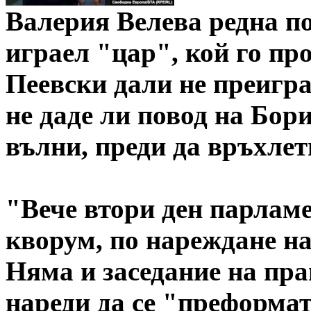
Валерия Велева редна по
играел "цар", кой го пр
Пеевски дали не преигра
не даде ли повод на Бор
вълни, преди да връхле
"Вече втори ден парлам
кворум, по нареждане на
Няма и заседание на пра
нареди да се "преформат