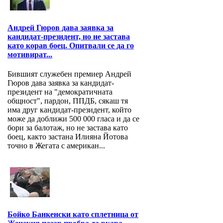
Андрей Гюров дава заявка за
кандидат-президент, но не застава
като корав боец. Опитвали се да го
мотивират...
Бившият служебен премиер Андрей
Гюров дава заявка за кандидат-
президент на "демократичната
общност", пардон, ППДБ, сякаш тя
има друг кандидат-президент, който
може да доближи 500 000 гласа и да се
бори за балотаж, но не застава като
боец, както застана Илияна Йотова
точно в Жегата с американ...
Бойко Банкенски като сплетница от