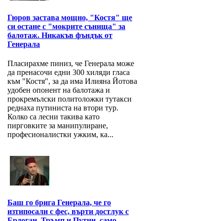
Гюров застава мощно, "Костя" ще
си остане с "мокрите сънища" за
балотаж. Никакъв фъндък от
Генерала
Пласирахме пиниз, че Генерала може
да пренасочи едни 300 хиляди гласа
към "Костя", за да има Илияна Йотова
удобен опонент на балотажа и
прокремълски политоложки тутакси
реднаха путиниста на втори тур.
Колко са лесни такива като
пирговките за манипулиране,
професионалистки ужким, ка...
Баш го брига Генерала, че го
изтипосали с фес, върти достлук с
Ердоган, Тръмп и Путин, само