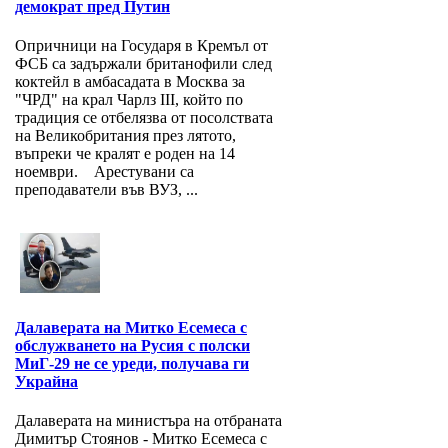
демократ пред Путин
Опричници на Государя в Кремъл от
ФСБ са задържали британофили след
коктейл в амбасадата в Москва за
"ЧРД" на крал Чарлз III, който по
традиция се отбелязва от посолствата
на Великобритания през лятото,
въпреки че кралят е роден на 14
ноември. Арестувани са
преподаватели във ВУЗ, ...
Далаверата на Митко Есемеса с
обслужването на Русия с полски
МиГ-29 не се уреди, получава ги
Украйна
Далаверата на министъра на отбраната
Димитър Стоянов - Митко Есемеса с