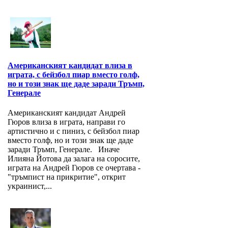
Американският кандидат влиза в
играта, с бейзбол пиар вместо голф,
но и този знак ще даде заради Тръмп,
Генерале
Американският кандидат Андрей
Гюров влиза в играта, направи го
артистично и с пиниз, с бейзбол пиар
вместо голф, но и този знак ще даде
заради Тръмп, Генерале. Иначе
Илияна Йотова да залага на соросите,
играта на Андрей Гюров се очертава -
"тръмпист на прикритие", открит
украинист,...