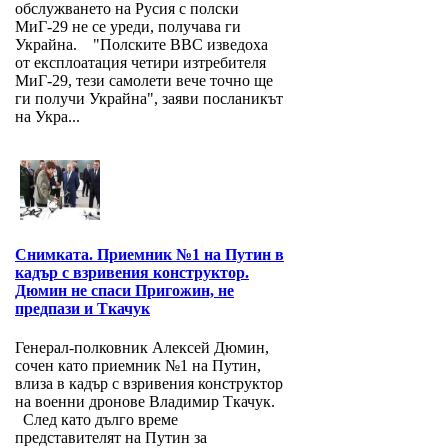
обслужването на Русия с полски
МиГ-29 не се уреди, получава ги
Украйна. "Полските ВВС изведоха
от експлоатация четири изтребителя
МиГ-29, тези самолети вече точно ще
ги получи Украйна", заяви посланикът
на Укра...
Снимката. Приемник №1 на Путин в
кадър с взривения конструктор.
Дюмин не спаси Пригожин, не
предпази и Ткачук
Генерал-полковник Алексей Дюмин,
сочен като приемник №1 на Путин,
влиза в кадър с взривения конструктор
на военни дронове Владимир Ткачук.
След като дълго време
представителят на Путин за