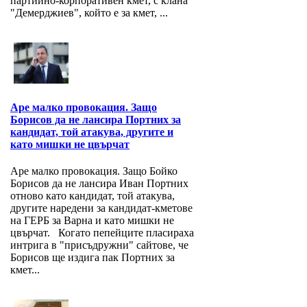
партийно-корпоративен кмет, с клана
"Демерджиев", който е за кмет, ...
Аре малко провокация. Защо
Борисов да не лансира Портних за
кандидат, той атакува, другите и
като мишки не цвърчат
Аре малко провокация. Защо Бойко
Борисов да не лансира Иван Портних
отново като кандидат, той атакува,
другите наредени за кандидат-кметове
на ГЕРБ за Варна и като мишки не
цвърчат. Когато пепейците пласираха
интрига в "присъдружни" сайтове, че
Борисов ще издига пак Портних за
кмет...