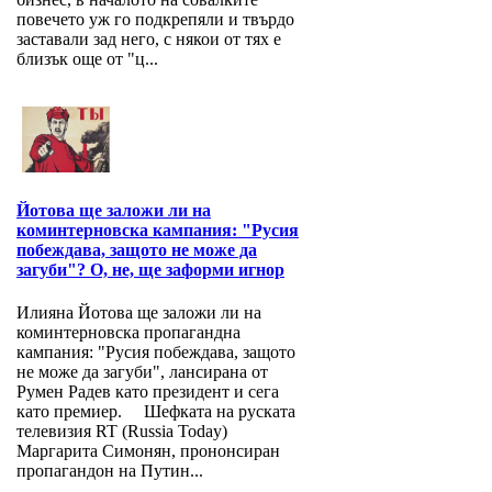
повечето уж го подкрепяли и твърдо
заставали зад него, с някои от тях е
близък още от "ц...
Йотова ще заложи ли на
коминтерновска кампания: "Русия
побеждава, защото не може да
загуби"? О, не, ще заформи игнор
Илияна Йотова ще заложи ли на
коминтерновска пропагандна
кампания: "Русия побеждава, защото
не може да загуби", лансирана от
Румен Радев като президент и сега
като премиер. Шефката на руската
телевизия RT (Russia Today)
Маргарита Симонян, прононсиран
пропагандон на Путин...