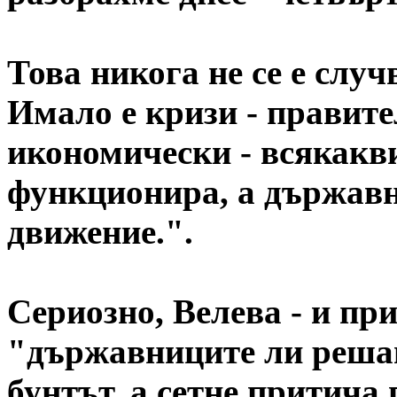
Това никога не се е случ
Имало е кризи - правите
икономически - всякакви
функционира, а държавн
движение.".
Сериозно, Велева - и пр
"държавниците ли решав
бунтът, а сетне притича 