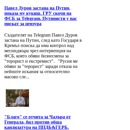
Павел Дуров застана на Путин,
показа му кукиш. ГРУ скочи на
ФСБ за Telegram. Путинисти у нас
пискат за цензура
Създателят на Telegram Павел Дуров
застана на Путин, след като Государя в
Кремъл поиска да има контрол над
месинджъра чрез интервенция на
ФСБ, която обяви бизнесмена за
"терорист и екстремист". "Русия ме
обяви за "терорист" заради отказа на
нейните искания за относително
масово сле...
"Благо" се отчита за Чадъра от
Генерала, бил против обща
кандидатура на ППДБ&ГЕРБ.