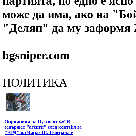
партията, но едно е ясно
може да има, ако на "Бо
"Делян" да му заформя 
bgsniper.com
ПОЛИТИКА
Опричници на Путин от ФСБ
задържат "агенти" след коктейл за
"ЧРД" на Чарлз III. Генерала е