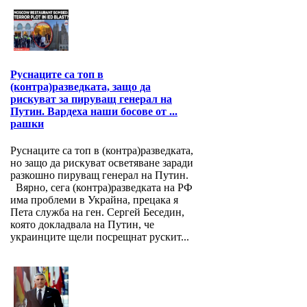
Руснаците са топ в
(контра)разведката, защо да
рискуват за пируващ генерал на
Путин. Вардеха наши босове от ...
рашки
Руснаците са топ в (контра)разведката,
но защо да рискуват осветяване заради
разкошно пируващ генерал на Путин.
Вярно, сега (контра)разведката на РФ
има проблеми в Украйна, прецака я
Пета служба на ген. Сергей Беседин,
която докладвала на Путин, че
украинците щели посрещнат рускит...