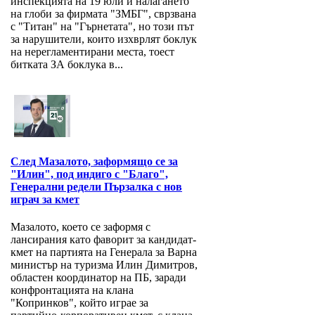
инспекцията на 19 юли и налагането
на глоби за фирмата "ЗМБГ", сврзвана
с "Титан" на "Гърнетата", но този път
за нарушители, които изхврлят боклук
на нерегламентирани места, тоест
битката ЗА боклука в...
След Мазалото, заформящо се за
"Илин", под индиго с "Благо",
Генерални редели Пързалка с нов
играч за кмет
Мазалото, което се заформя с
лансирания като фаворит за кандидат-
кмет на партията на Генерала за Варна
министър на туризма Илин Димитров,
областен координатор на ПБ, заради
конфронтацията на клана
"Копринков", който играе за