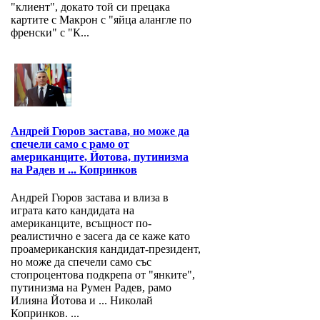
"клиент", докато той си прецака
картите с Макрон с "яйца алангле по
френски" с "К...
Андрей Гюров застава, но може да
спечели само с рамо от
американците, Йотова, путинизма
на Радев и ... Копринков
Андрей Гюров застава и влиза в
играта като кандидата на
американците, всъщност по-
реалистично е засега да се каже като
проамериканския кандидат-президент,
но може да спечели само със
стопроцентова подкрепа от "янките",
путинизма на Румен Радев, рамо
Илияна Йотова и ... Николай
Копринков. ...