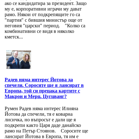
ако се кандидатира за президент. Защо
му е, корпоративни играчи му дават
рамо. Някои от подкрепящите го са
"партия" с бившия министър още от
неговия "царски" период. "Колко са
комбинативни се видя в няколко
кметск...
Радев няма интерес Йотова да
спечели. Соросите ще я лансират в
Европа, той си прецака картите с
Макрон и Мерц. Цугцванг?
Румен Радев няма интерес Илияна
Йотова да спечели, тя е коварна
лисичка, но въпросът е дали ще я
подкрепи както Царя даде данайско
рамо на Петър Стоянов. Соросите ще
лансират Йотова в Европа, тя им е