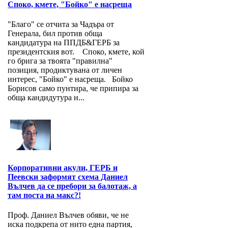
Споко, кмете, "Бойко" е насреща
"Благо" се отчита за Чадъра от
Генерала, бил против обща
кандидатура на ППДБ&ГЕРБ за
президентския вот. Споко, кмете, кой
го брига за твоята "правилна"
позиция, продиктувана от личен
интерес, "Бойко" е насреща. Бойко
Борисов само пунтира, че припира за
обща кандидутура н...
Корпоративни акули, ГЕРБ и
Пеевски заформят схема Даниел
Вълчев да се пребори за балотаж, а
там поста на макс?!
Проф. Даниел Вълчев обяви, че не
иска подкрепа от нито една партия,