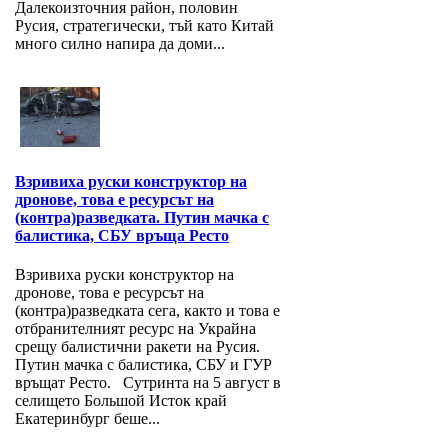
Далекоизточния район, половин
Русия, стратегически, тъй като Китай
много силно напира да доми...
Взривиха руски конструктор на
дронове, това е ресурсът на
(контра)разведката. Путин мачка с
балистика, СБУ връща Ресто
Взривиха руски конструктор на
дронове, това е ресурсът на
(контра)разведката сега, както и това е
отбранителният ресурс на Украйна
срещу балистични ракети на Русия.
Путин мачка с балистика, СБУ и ГУР
връщат Ресто. Сутринта на 5 август в
селището Большой Исток край
Екатеринбург беше...