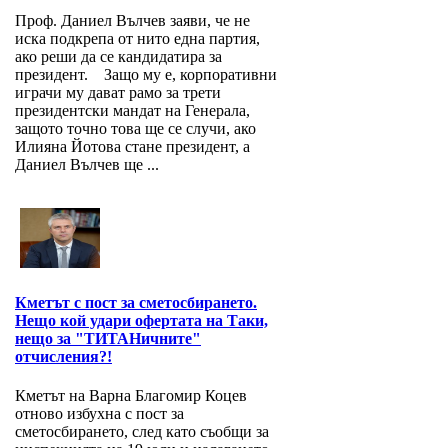
Проф. Даниел Вълчев заяви, че не
иска подкрепа от нито една партия,
ако реши да се кандидатира за
президент. Защо му е, корпоративни
играчи му дават рамо за трети
президентски мандат на Генерала,
защото точно това ще се случи, ако
Илияна Йотова стане президент, а
Даниел Вълчев ще ...
Кметът с пост за сметосбирането.
Нещо кой удари офертата на Таки,
нещо за "ТИТАНичните"
отчисления?!
Кметът на Варна Благомир Коцев
отново избухна с пост за
сметосбирането, след като съобщи за