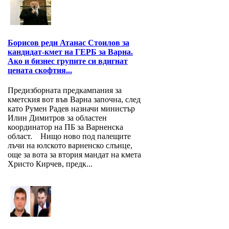
Борисов реди Атанас Стоилов за
кандидат-кмет на ГЕРБ за Варна.
Ако и бизнес групите си вдигнат
цената скофтия...
Предизборната предкампания за
кметския вот във Варна започна, след
като Румен Радев назначи министър
Илин Димитров за областен
координатор на ПБ за Варнeнска
област. Нищо ново под палещите
лъчи на юлското варненско слънце,
още за вота за втория мандат на кмета
Христо Кирчев, предк...