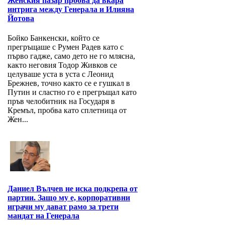
Женския пазар пробва да вкара
интрига между Генерала и Илияна
Йотова
Бойко Банкенски, който се
прегръщаше с Румен Радев като с
първо гадже, само дето не го млясна,
както неговия Тодор Живков се
целуваше уста в уста с Леонид
Брежнев, точно както се е гушкал в
Путин и сластно го е прегръщал като
пръв челобитник на Государя в
Кремъл, пробва като сплетница от
Жен...
Даниел Вълчев не иска подкрепа от
партии. Защо му е, корпоративни
играчи му дават рамо за трети
мандат на Генерала