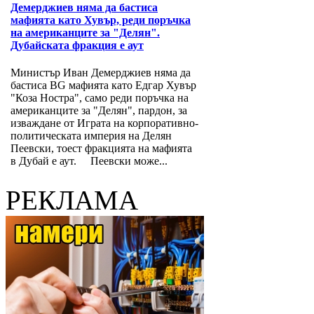
Демерджиев няма да бастиса
мафията като Хувър, реди поръчка
на американците за "Делян".
Дубайската фракция е аут
Министър Иван Демерджиев няма да
бастиса BG мафията като Едгар Хувър
"Коза Ностра", само реди поръчка на
американците за "Делян", пардон, за
изваждане от Играта на корпоративно-
политическата империя на Делян
Пеевски, тоест фракцията на мафията
в Дубай е аут. Пеевски може...
РЕКЛАМА