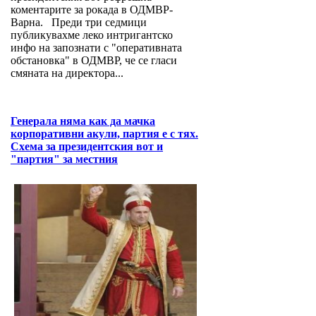
коментарите за рокада в ОДМВР-
Варна. Преди три седмици
публикувахме леко интригантско
инфо на запознати с "оперативната
обстановка" в ОДМВР, че се гласи
смяната на директора...
Генерала няма как да мачка
корпоративни акули, партия е с тях.
Схема за президентския вот и
"партия" за местния