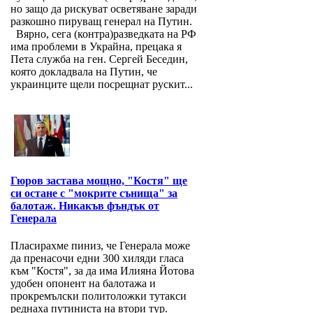
но защо да рискуват осветяване заради
разкошно пируващ генерал на Путин.
Вярно, сега (контра)разведката на РФ
има проблеми в Украйна, прецака я
Пета служба на ген. Сергей Беседин,
която докладвала на Путин, че
украинците щели посрещнат рускит...
Гюров застава мощно, "Костя" ще
си остане с "мокрите сънища" за
балотаж. Никакъв фъндък от
Генерала
Пласирахме пиниз, че Генерала може
да пренасочи едни 300 хиляди гласа
към "Костя", за да има Илияна Йотова
удобен опонент на балотажа и
прокремълски политоложки тутакси
реднаха путиниста на втори тур.