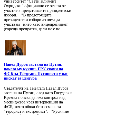
университет "Свети Климент
Охридски" официално се отказа от
участие в предстоящите президентски
избори. "В предстоящите
президентски избори аз няма да
участвам - нито като вицепрезидент
(гореща препратка, дали не е по...
Павел Дуров застана на Путин,
показа му кукиш. ГРУ скочи на
ФСБ за Telegram. Путинисти у нас
пискат за цензура
Създателят на Telegram Павел Дуров
застана на Путин, след като Государя в
Кремъл поиска да има контрол над
месинджъра чрез интервенция на
ФСБ, която обяви бизнесмена за
"терорист и екстремист". "Русия ме