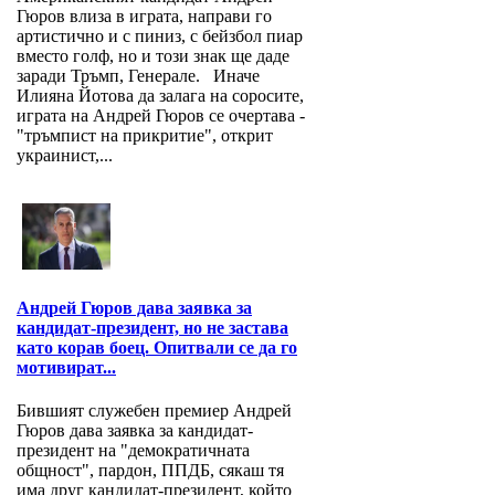
Гюров влиза в играта, направи го
артистично и с пиниз, с бейзбол пиар
вместо голф, но и този знак ще даде
заради Тръмп, Генерале. Иначе
Илияна Йотова да залага на соросите,
играта на Андрей Гюров се очертава -
"тръмпист на прикритие", открит
украинист,...
Андрей Гюров дава заявка за
кандидат-президент, но не застава
като корав боец. Опитвали се да го
мотивират...
Бившият служебен премиер Андрей
Гюров дава заявка за кандидат-
президент на "демократичната
общност", пардон, ППДБ, сякаш тя
има друг кандидат-президент, който