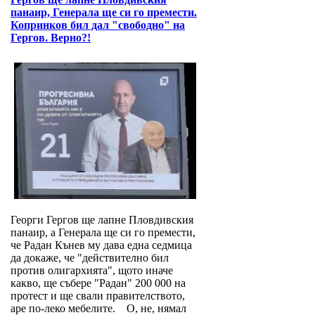
панаир, Генерала ще си го премести.
Копринков бил дал "свободно" на
Гергов. Верно?!
Георги Гергов ще лапне Пловдивския
панаир, а Генерала ще си го премести,
че Радан Кънев му дава една седмица
да докаже, че "действително бил
против олигархията", щото иначе
какво, ще събере "Радан" 200 000 на
протест и ще свали правителството,
аре по-леко мебелите. О, не, нямал