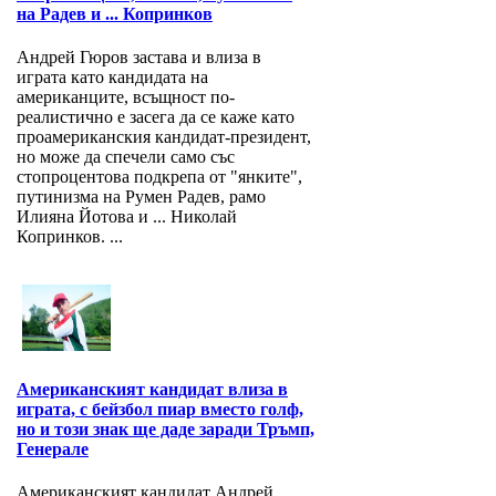
на Радев и ... Копринков
Андрей Гюров застава и влиза в
играта като кандидата на
американците, всъщност по-
реалистично е засега да се каже като
проамериканския кандидат-президент,
но може да спечели само със
стопроцентова подкрепа от "янките",
путинизма на Румен Радев, рамо
Илияна Йотова и ... Николай
Копринков. ...
Американският кандидат влиза в
играта, с бейзбол пиар вместо голф,
но и този знак ще даде заради Тръмп,
Генерале
Американският кандидат Андрей