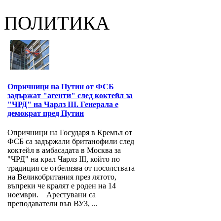
ПОЛИТИКА
Опричници на Путин от ФСБ
задържат "агенти" след коктейл за
"ЧРД" на Чарлз III. Генерала е
демократ пред Путин
Опричници на Государя в Кремъл от
ФСБ са задържали британофили след
коктейл в амбасадата в Москва за
"ЧРД" на крал Чарлз III, който по
традиция се отбелязва от посолствата
на Великобритания през лятото,
въпреки че кралят е роден на 14
ноември. Арестувани са
преподаватели във ВУЗ, ...