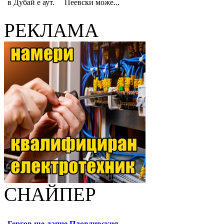
в Дубай е аут. Пеевски може...
РЕКЛАМА
СНАЙПЕР
Гергов ще лапне Пловдивския