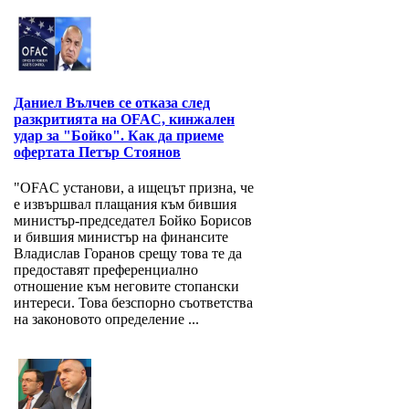
Даниел Вълчев се отказа след
разкритията на OFAC, кинжален
удар за "Бойко". Как да приеме
офертата Петър Стоянов
"OFAC установи, а ищецът призна, че
е извършвал плащания към бившия
министър-председател Бойко Борисов
и бившия министър на финансите
Владислав Горанов срещу това те да
предоставят преференциално
отношение към неговите стопански
интереси. Това безспорно съответства
на законовото определение ...