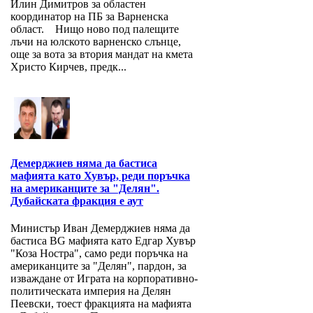
Илин Димитров за областен
координатор на ПБ за Варнeнска
област. Нищо ново под палещите
лъчи на юлското варненско слънце,
още за вота за втория мандат на кмета
Христо Кирчев, предк...
Демерджиев няма да бастиса
мафията като Хувър, реди поръчка
на американците за "Делян".
Дубайската фракция е аут
Министър Иван Демерджиев няма да
бастиса BG мафията като Едгар Хувър
"Коза Ностра", само реди поръчка на
американците за "Делян", пардон, за
изваждане от Играта на корпоративно-
политическата империя на Делян
Пеевски, тоест фракцията на мафията