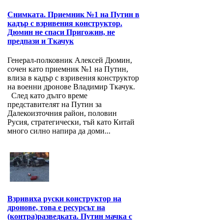
Снимката. Приемник №1 на Путин в
кадър с взривения конструктор.
Дюмин не спаси Пригожин, не
предпази и Ткачук
Генерал-полковник Алексей Дюмин,
сочен като приемник №1 на Путин,
влиза в кадър с взривения конструктор
на военни дронове Владимир Ткачук.
След като дълго време
представителят на Путин за
Далекоизточния район, половин
Русия, стратегически, тъй като Китай
много силно напира да доми...
Взривиха руски конструктор на
дронове, това е ресурсът на
(контра)разведката. Путин мачка с