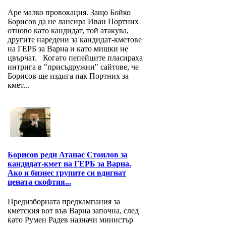
Аре малко провокация. Защо Бойко
Борисов да не лансира Иван Портних
отново като кандидат, той атакува,
другите наредени за кандидат-кметове
на ГЕРБ за Варна и като мишки не
цвърчат. Когато пепейците пласираха
интрига в "присъдружни" сайтове, че
Борисов ще издига пак Портних за
кмет...
Борисов реди Атанас Стоилов за
кандидат-кмет на ГЕРБ за Варна.
Ако и бизнес групите си вдигнат
цената скофтия...
Предизборната предкампания за
кметския вот във Варна започна, след
като Румен Радев назначи министър