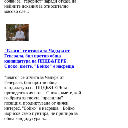
обяви за "терорист" заради отказа на
нейните искания за относително
масово сле...
"Благо" се отчита за Чадъра от
Генерала, бил против обща
кандидатура на ППДБ&ГЕРБ.
Споко, кмете, "Бойко" е насреща
"Благо" се отчита за Чадъра от
Генерала, бил против обща
кандидатура на ППДБ&ГЕРБ за
президентския вот. Споко, кмете, кой
го брига за твоята "правилна"
позиция, продиктувана от личен
интерес, "Бойко" е насреща. Бойко
Борисов само пунтира, че припира за
обща кандидутура н...