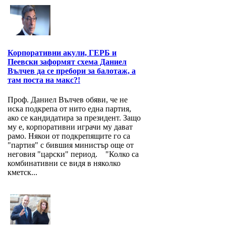
Корпоративни акули, ГЕРБ и
Пеевски заформят схема Даниел
Вълчев да се пребори за балотаж, а
там поста на макс?!
Проф. Даниел Вълчев обяви, че не
иска подкрепа от нито една партия,
ако се кандидатира за президент. Защо
му е, корпоративни играчи му дават
рамо. Някои от подкрепящите го са
"партия" с бившия министър още от
неговия "царски" период. "Колко са
комбинативни се видя в няколко
кметск...