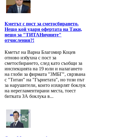
Кметът с пост за сметосбирането.
Нещо кой удари офертата на Таки,
нещо за "ТИТАНичните"
отчисления?!
Кметът на Варна Благомир Коцев
отново избухна с пост за
сметосбирането, след като съобщи за
инспекцията на 19 юли и налагането
на глоби за фирмата "ЗМБГ", сврзвана
с "Титан" на "Гърнетата", но този път
за нарушители, които изхврлят боклук
на нерегламентирани места, тоест
битката ЗА боклука в...