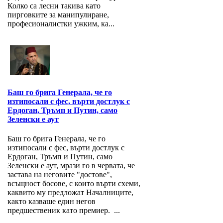
Колко са лесни такива като
пирговките за манипулиране,
професионалистки ужким, ка...
Баш го брига Генерала, че го
изтипосали с фес, върти достлук с
Ердоган, Тръмп и Путин, само
Зеленски е аут
Баш го брига Генерала, че го
изтипосали с фес, върти достлук с
Ердоган, Тръмп и Путин, само
Зеленски е аут, мрази го в червата, че
застава на неговите "достове",
всъщност босове, с които върти схеми,
каквито му предложат Началниците,
както казваше един негов
предшественик като премиер. ...