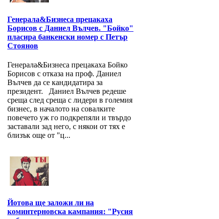
Генерала&Бизнеса прецакаха
Борисов с Даниел Вълчев. "Бойко"
пласира банкенски номер с Петър
Стоянов
Генерала&Бизнеса прецакаха Бойко
Борисов с отказа на проф. Даниел
Вълчев да се кандидатира за
президент. Даниел Вълчев редеше
среща след среща с лидери в големия
бизнес, в началото на совалките
повечето уж го подкрепяли и твърдо
заставали зад него, с някои от тях е
близък още от "ц...
Йотова ще заложи ли на
коминтерновска кампания: "Русия