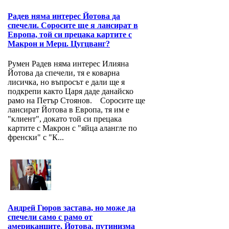
Радев няма интерес Йотова да
спечели. Соросите ще я лансират в
Европа, той си прецака картите с
Макрон и Мерц. Цугцванг?
Румен Радев няма интерес Илияна
Йотова да спечели, тя е коварна
лисичка, но въпросът е дали ще я
подкрепи както Царя даде данайско
рамо на Петър Стоянов. Соросите ще
лансират Йотова в Европа, тя им е
"клиент", докато той си прецака
картите с Макрон с "яйца алангле по
френски" с "К...
Андрей Гюров застава, но може да
спечели само с рамо от
американците, Йотова, путинизма