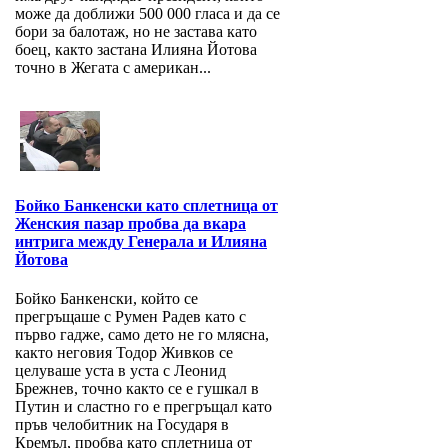
може да доближи 500 000 гласа и да се
бори за балотаж, но не застава като
боец, както застана Илияна Йотова
точно в Жегата с американ...
Бойко Банкенски като сплетница от
Женския пазар пробва да вкара
интрига между Генерала и Илияна
Йотова
Бойко Банкенски, който се
прегръщаше с Румен Радев като с
първо гадже, само дето не го млясна,
както неговия Тодор Живков се
целуваше уста в уста с Леонид
Брежнев, точно както се е гушкал в
Путин и сластно го е прегръщал като
пръв челобитник на Государя в
Кремъл, пробва като сплетница от