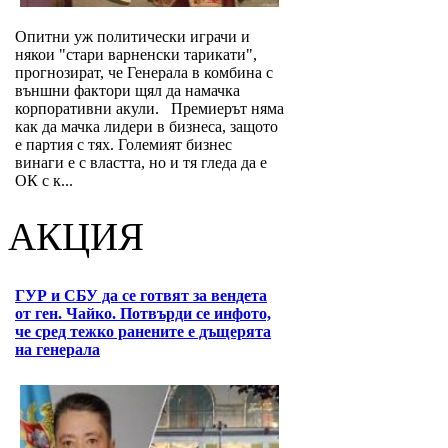
Опитни уж политически играчи и
някои "стари варненски тарикати",
прогнозират, че Генерала в комбина с
външни фактори щял да намачка
корпоративни акули. Премиерът няма
как да мачка лидери в бизнеса, защото
е партия с тях. Големият бизнес
винаги е с властта, но и тя гледа да е
ОК с к...
АКЦИЯ
ГУР и СБУ да се готвят за вендета
от ген. Чайко. Потвърди се инфото,
че сред тежко ранените е дъщерята
на генерала