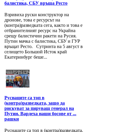
балистика, СБУ връща Ресто
Взривиха руски конструктор на
дронове, това е ресурсът на
(контра)разведката сега, както и това е
отбранителният ресурс на Украйна
срещу балистични ракети на Русия.
Путин мачка с балистика, СБУ и ГУР
връщат Ресто. Сутринта на 5 август в
селището Большой Исток край
Екатеринбург беше...
Руснаците са топ в
(контра)разведката, защо да
рискуват за пируващ генерал на
Путин. Вардеха наши босове от ...
рашки
Руснаците са топ в (контра)разведката,