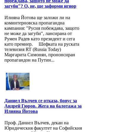
побеждава, защото не може да
загуби"? О, не, ще заформи игнор
Илияна Йотова ще заложи ли на
коминтерновска пропагандна
кампания: "Русия побеждава, защото
не може да загуби", лансирана от
Румен Радев като президент и сега
като премиер. Шефката на руската
телевизия RT (Russia Today)
Маргарита Симонян, прононсиран
пропагандон на Путин...
Даниел Вълчев се отказа, бонус за
Андрей Гюров. Жега на балотажа за
Илияна Йотова
Проф. Даниел Вълчев, декан на
Юридическия факултет на Софийския