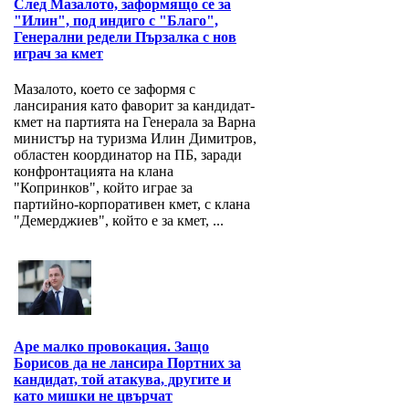
След Мазалото, заформящо се за
"Илин", под индиго с "Благо",
Генерални редели Пързалка с нов
играч за кмет
Мазалото, което се заформя с
лансирания като фаворит за кандидат-
кмет на партията на Генерала за Варна
министър на туризма Илин Димитров,
областен координатор на ПБ, заради
конфронтацията на клана
"Копринков", който играе за
партийно-корпоративен кмет, с клана
"Демерджиев", който е за кмет, ...
Аре малко провокация. Защо
Борисов да не лансира Портних за
кандидат, той атакува, другите и
като мишки не цвърчат