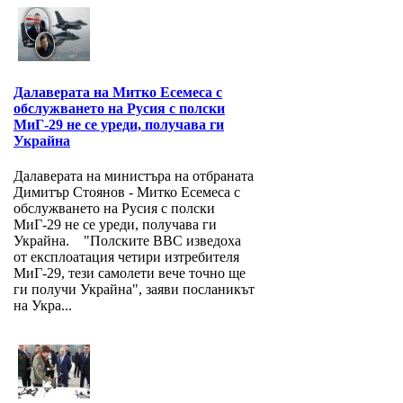
Далаверата на Митко Есемеса с
обслужването на Русия с полски
МиГ-29 не се уреди, получава ги
Украйна
Далаверата на министъра на отбраната
Димитър Стоянов - Митко Есемеса с
обслужването на Русия с полски
МиГ-29 не се уреди, получава ги
Украйна. "Полските ВВС изведоха
от експлоатация четири изтребителя
МиГ-29, тези самолети вече точно ще
ги получи Украйна", заяви посланикът
на Укра...