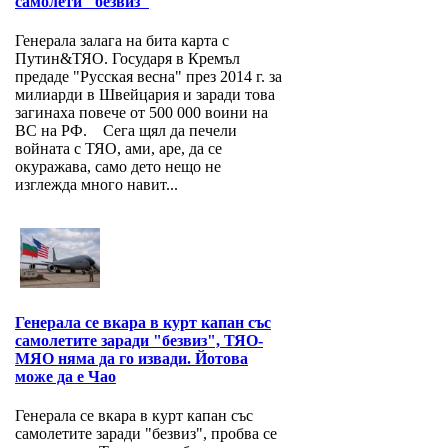
самолети "безвиз"
Генерала залага на бита карта с
Путин&ТЯО. Государя в Кремъл
предаде "Русская весна" през 2014 г. за
милиарди в Швейцария и заради това
загинаха повече от 500 000 воини на
ВС на РФ. Сега щял да печели
войната с ТЯО, ами, аре, да се
окуражава, само дето нещо не
изглежда много навит...
Генерала се вкара в курт капан със
самолетите заради "безвиз", ТЯО-
МЯО няма да го извади. Йотова
може да е Чао
Генерала се вкара в курт капан със
самолетите заради "безвиз", пробва се