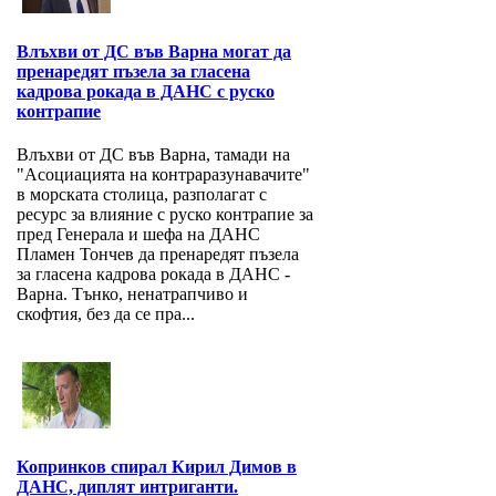
Влъхви от ДС във Варна могат да
пренаредят пъзела за гласена
кадрова рокада в ДАНС с руско
контрапие
Влъхви от ДС във Варна, тамади на
"Асоциацията на контраразунавачите"
в морската столица, разполагат с
ресурс за влияние с руско контрапие за
пред Генерала и шефа на ДАНС
Пламен Тончев да пренаредят пъзела
за гласена кадрова рокада в ДАНС -
Варна. Тънко, ненатрапчиво и
скофтия, без да се пра...
Копринков спирал Кирил Димов в
ДАНС, диплят интриганти.