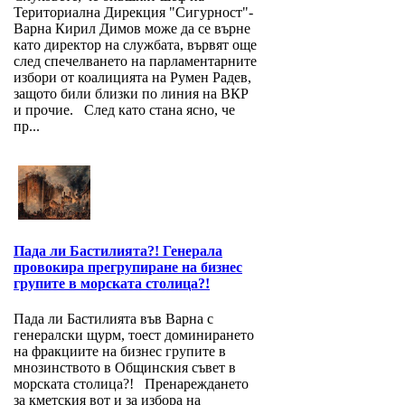
Териториална Дирекция "Сигурност"-
Варна Кирил Димов може да се върне
като директор на службата, вървят още
след спечелването на парламентарните
избори от коалицията на Румен Радев,
защото били близки по линия на ВКР
и прочие. След като стана ясно, че
пр...
Пада ли Бастилията?! Генерала
провокира прегрупиране на бизнес
групите в морската столица?!
Пада ли Бастилията във Варна с
генералски щурм, тоест доминирането
на фракциите на бизнес групите в
мнозинството в Общинския съвет в
морската столица?! Пренареждането
за кметския вот и за избора на