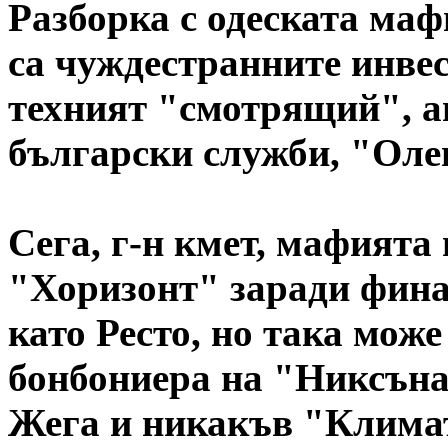
Разборка с одеската маф
са чуждестранните инвест
техният "смотрящий", аг
български служби, "Олег
Сега, г-н кмет, мафията
"Хоризонт" заради фина
като Ресто, но така мож
бонбониера на "Никсъна
Жега и никакъв "Климат