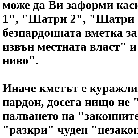
може да Ви заформи кас
1", "Шатри 2", "Шатри 3
безпардонната вметка з
извън местната власт" и
ниво".
Иначе кметът е куражлия
пардон, досега нищо не 
палването на "законнит
"разкри" чуден "незакон