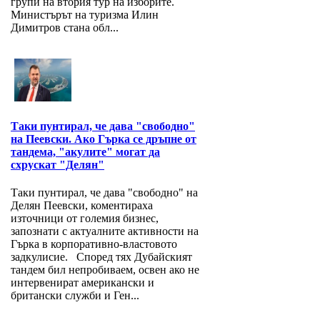
групи на втория тур на изборите.
Министърът на туризма Илин
Димитров стана обл...
Таки пунтирал, че дава "свободно"
на Пеевски. Ако Гърка се дръпне от
тандема, "акулите" могат да
схрускат "Делян"
Таки пунтирал, че дава "свободно" на
Делян Пеевски, коментираха
източници от големия бизнес,
запознати с актуалните активности на
Гърка в корпоративно-властовото
задкулисие. Според тях Дубайският
тандем бил непробиваем, освен ако не
интервенират американски и
британски служби и Ген...