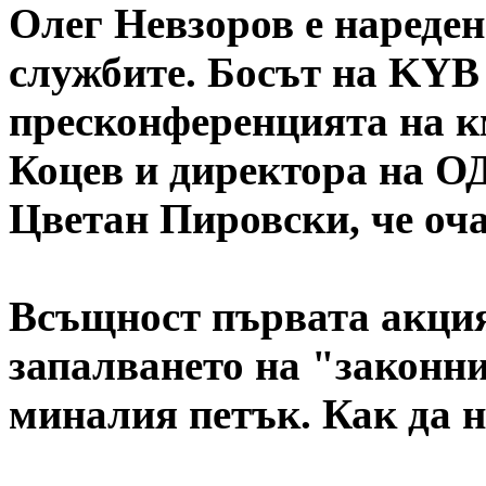
Олег Невзоров е нареден
службите. Босът на KYB 
пресконференцията на к
Коцев и директора на 
Цветан Пировски, че оч
Всъщност първата акция
запалването на "законн
миналия петък. Как да н