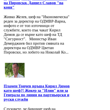
на Пировски. Даниел Славов "на
коня"
Живко Желев, шеф на "Икономическа"
реден за директор на ОДМВР-Варна,
инфото е от топ източници от
службите, които пък чакат Кирил
Димов да се върне като шеф на ТД
"Сигурност". Министър Иван
Демерджиев бил против смяната на
директора на ОДМВР Цветан
Пировски, но лобито на Николай Ко...
Пламен Тончев връща Кирил Димов
като шеф?! Жокер за "Илин" или за
Генерала по линия на партньорски и
руски служби
Слуховете, че бившият шеф на