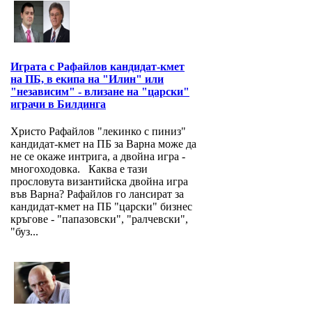
Играта с Рафайлов кандидат-кмет
на ПБ, в екипа на "Илин" или
"независим" - влизане на "царски"
играчи в Билдинга
Христо Рафайлов "лекинко с пиниз"
кандидат-кмет на ПБ за Варна може да
не се окаже интрига, а двойна игра -
многоходовка. Каква е тази
прословута византийска двойна игра
във Варна? Рафайлов го лансират за
кандидат-кмет на ПБ "царски" бизнес
кръгове - "папазовски", "ралчевски",
"буз...