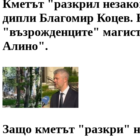
Кметът "разкрил незакон
дипли Благомир Коцев. К
"възрожденците" магист
Алино".
Защо кметът "разкри" н