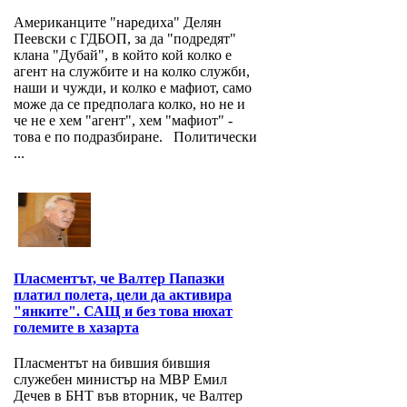
Американците "наредиха" Делян
Пеевски с ГДБОП, за да "подредят"
клана "Дубай", в който кой колко е
агент на службите и на колко служби,
наши и чужди, и колко е мафиот, само
може да се предполага колко, но не и
че не е хем "агент", хем "мафиот" -
това е по подразбиране. Политически
...
Пласментът, че Валтер Папазки
платил полета, цели да активира
"янките". САЩ и без това нюхат
големите в хазарта
Пласментът на бившия бившия
служебен министър на МВР Емил
Дечев в БНТ във вторник, че Валтер