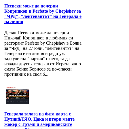
Пеевски може да почерпи
Копринков в Perfetto by Chepishev за
"ЧРД", "лейтенантът" на Генерала е
на линия
Делян Пеевски може да почерпи
Николай Копринков в любимия си
ресторант Perfetto by Chepishev в Бояна
за "ЧРД" на 27 юли, "лейтенантът" на
Генерала е на линия и реди уж
задкулисна "партия" с него, за да
извади другия генерал от Играта, явно
смята Бойко Борисов за по-опасен
противник на своя б...
Генерала залага на бита карта с
Путин&ТЯО. Цака и втори менте
жокер с Тръмп и американските