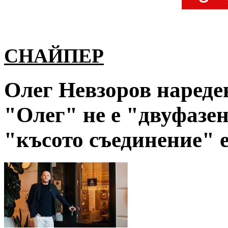
СНАЙПЕР
Олег Невзоров нареде
"Олег" не е "двуфазе
"късото съединение" 