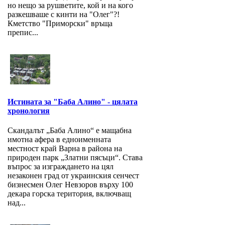
но нещо за рушветите, кой и на кого
разкешваше с кинти на "Олег"?!
Кметство "Приморски" връща
препис...
Истината за "Баба Алино" - цялата
хронология
Скандалът „Баба Алино“ е мащабна
имотна афера в едноименната
местност край Варна в района на
природен парк „Златни пясъци“. Става
въпрос за изграждането на цял
незаконен град от украинския сенчест
бизнесмен Олег Невзоров върху 100
декара горска територия, включващ
над...