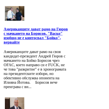
Американците дават рамо на Гюров
с мачкането на Борисов. "Васко"
изобщо не е кинтосвал "Бойко",
вервайте
Американците дават рамо на своя
кандидат-президент Андрей Гюров с
мачкането на Бойко Борисов чрез
OFAC, което направо си е FUCK, не
че това "разкритие" е в хронограмата
на президентските избори, но
обективно обслужва опонента на
Илияна Йотова. Борисов вече
преиграва с вн...