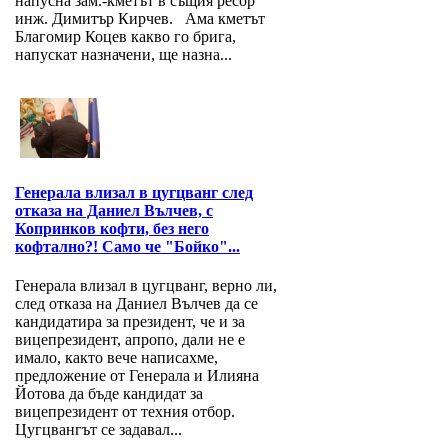
напусна зам.-кметът в същия ресор
инж. Димитър Кирчев. Ама кметът
Благомир Коцев какво го брига,
напускат назначени, ще назна...
Генерала влизал в цугцванг след
отказа на Даниел Вълчев, с
Копринков кофти, без него
кофтално?! Само че "Бойко"...
Генерала влизал в цугцванг, верно ли,
след отказа на Даниел Вълчев да се
кандидатира за президент, че и за
вицепрезидент, апропо, дали не е
имало, както вече написахме,
предложение от Генерала и Илияна
Йотова да бъде кандидат за
вицепрезидент от техния отбор.
Цугцвангът се задавал...