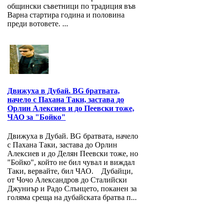
общински съветници по традиция във
Варна стартира година и половина
преди вотовете. ...
Движуха в Дубай. BG братвата,
начело с Пахана Таки, застава до
Орлин Алексиев и до Пеевски тоже,
ЧАО за "Бойко"
Движуха в Дубай. BG братвата, начело
с Пахана Таки, застава до Орлин
Алексиев и до Делян Пеевски тоже, но
"Бойко", който не бил чувал и виждал
Таки, вервайте, бил ЧАО. Дубайци,
от Чочо Александров до Сталийски
Джуниър и Радо Слънцето, поканен за
голяма среща на дубайската братва п...