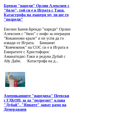
Брендо "нареди" Орлин Алексиев с
"бяло", той си е в Играта с Таки.
Катастрофа на дъщеря му ли ще го
"подреди"
Евелин Банев-Брендо "нареди" Орлин
Алексиев с "бяло" с инфо за операция
"Кокаинови крале" и не успя да го
извади от Играта. Бившият
"Ковчежник" на СОС си е в Играта в
Емиратите с Христофорос
Аманатидис-Таки и редува Дубай с
Абу Даби. Катастрофа на д...
Американците "наредиха" Пеевски
с ГДБОП, за да "подредят" клана
"Дубай". "Янките" дават рамо на
Демерджиев