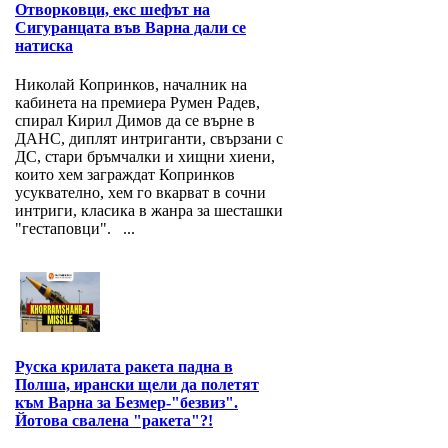
Отворковци, екс шефът на
Сигуранцата във Варна дали се
натиска
Николай Копринков, началник на
кабинета на премиера Румен Радев,
спирал Кирил Димов да се върне в
ДАНС, диплят интриганти, свързани с
ДС, стари бръмчалки и хищни хиени,
които хем заграждат Копринков
усуквателно, хем го вкарват в сочни
интриги, класика в жанра за шесташки
"гестаповци". ...
Руска крилата ракета падна в
Полша, ирански щели да полетят
към Варна за Безмер-"безвиз".
Йотова свалена "ракета"?!