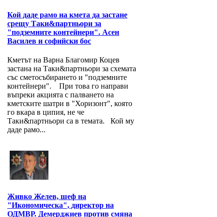
Кой даде рамо на кмета да застане
срещу Таки&партньори за
"подземните контейнери". Асен
Василев и софийски бос
Кметът на Варна Благомир Коцев
застана на Таки&партньори за схемата
със сметосъбирането и "подземните
контейнери". При това го направи
въпреки акцията с палването на
кметските шатри в "Хоризонт", която
го вкара в ципия, не че
Таки&партньори са в темата. Кой му
даде рамо...
Живко Желев, шеф на
"Икономическа", директор на
ОДМВР. Демерджиев против смяна