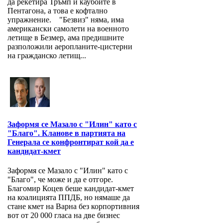
да рекетира Тръмп и каубоите в
Пентагона, а това е кофтално
упражнение. "Безвиз" няма, има
американски самолети на военното
летище в Безмер, ама предишните
разположили аеропланите-цистерни
на гражданско летищ...
Заформя се Мазало с "Илин" като с
"Благо". Кланове в партията на
Генерала се конфронтират кой да е
кандидат-кмет
Заформя се Мазало с "Илин" като с
"Благо", че може и да е отгоре.
Благомир Коцев беше кандидат-кмет
на коалицията ППДБ, но нямаше да
стане кмет на Варна без корпортивния
вот от 20 000 гласа на две бизнес