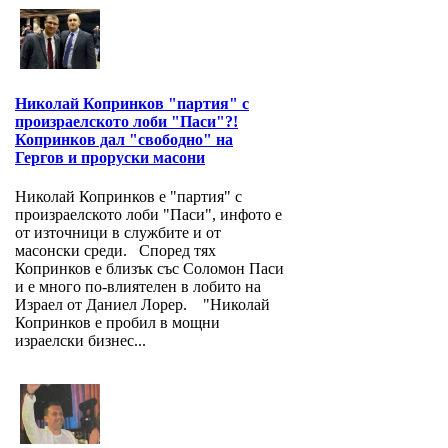
Николай Копринков "партия" с
произраелското лоби "Паси"?!
Копринков дал "свободно" на
Гергов и проруски масони
Николай Копринков е "партия" с
произраелското лоби "Паси", инфото е
от източници в службите и от
масонски среди. Според тях
Копринков е близък със Соломон Паси
и е много по-влиятелен в лобито на
Израел от Даниел Лорер. "Николай
Копринков е пробил в мощни
израелски бизнес...