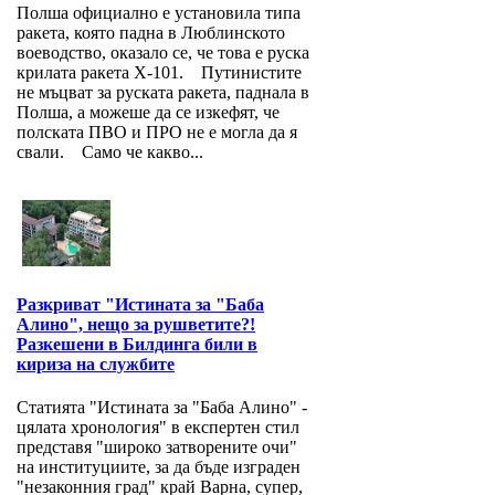
Полша официално е установила типа
ракета, която падна в Люблинското
воеводство, оказало се, че това е руска
крилата ракета Х-101. Путинистите
не мъцват за руската ракета, паднала в
Полша, а можеше да се изкефят, че
полската ПВО и ПРО не е могла да я
свали. Само че какво...
Разкриват "Истината за "Баба
Алино", нещо за рушветите?!
Разкешени в Билдинга били в
кириза на службите
Статията "Истината за "Баба Алино" -
цялата хронология" в експертен стил
представя "широко затворените очи"
на институциите, за да бъде изграден
"незаконния град" край Варна, супер,