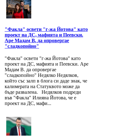
"Факла" освети "г-жа Йотова" като
проект на ДС, мафията и Пеевски.
Аре Мадам В. да опровергае
"сладкопойно"
"Факла" освети "г-жа Йотова" като
проект на ДС, мафията и Пеевски. Аре
Мадам В. да опровергае
"сладкопойно" Недялко Недялков,
който със залп в блога си даде знак, че
калимерата на Статуквото може да
бъде развалена. Недялков подреди
във "Факла" Илияна Йотова, че е
проект на ДС, мафи...