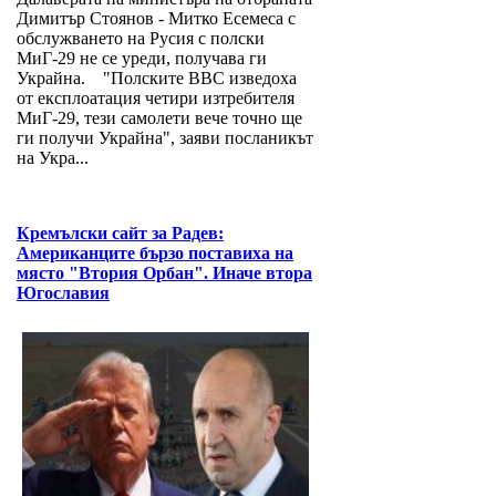
Димитър Стоянов - Митко Есемеса с
обслужването на Русия с полски
МиГ-29 не се уреди, получава ги
Украйна. "Полските ВВС изведоха
от експлоатация четири изтребителя
МиГ-29, тези самолети вече точно ще
ги получи Украйна", заяви посланикът
на Укра...
Кремълски сайт за Радев:
Американците бързо поставиха на
място "Втория Орбан". Иначе втора
Югославия