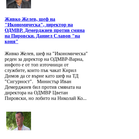
Живко Желев, шеф на
"Икономическа", директор на
ОДМВР. Демерджиев против смяна
на Пировски. Даниел Славов "на
коня"
Живко Желев, шеф на "Икономическа"
реден за директор на ОДМВР-Варна,
инфото е от топ източници от
службите, които пък чакат Кирил
Димов да се върне като шеф на ТД
"Сигурност". Министър Иван
Демерджиев бил против смяната на
директора на ОДМВР Цветан
Пировски, но лобито на Николай Ко...