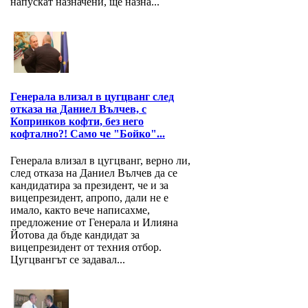
напускат назначени, ще назна...
Генерала влизал в цугцванг след
отказа на Даниел Вълчев, с
Копринков кофти, без него
кофтално?! Само че "Бойко"...
Генерала влизал в цугцванг, верно ли,
след отказа на Даниел Вълчев да се
кандидатира за президент, че и за
вицепрезидент, апропо, дали не е
имало, както вече написахме,
предложение от Генерала и Илияна
Йотова да бъде кандидат за
вицепрезидент от техния отбор.
Цугцвангът се задавал...