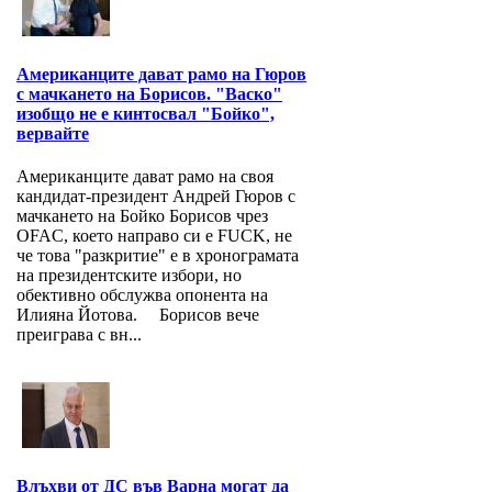
Американците дават рамо на Гюров
с мачкането на Борисов. "Васко"
изобщо не е кинтосвал "Бойко",
вервайте
Американците дават рамо на своя
кандидат-президент Андрей Гюров с
мачкането на Бойко Борисов чрез
OFAC, което направо си е FUCK, не
че това "разкритие" е в хронограмата
на президентските избори, но
обективно обслужва опонента на
Илияна Йотова. Борисов вече
преиграва с вн...
Влъхви от ДС във Варна могат да