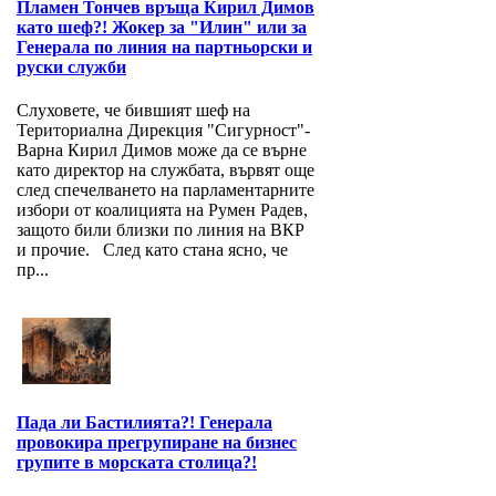
Пламен Тончев връща Кирил Димов
като шеф?! Жокер за "Илин" или за
Генерала по линия на партньорски и
руски служби
Слуховете, че бившият шеф на
Териториална Дирекция "Сигурност"-
Варна Кирил Димов може да се върне
като директор на службата, вървят още
след спечелването на парламентарните
избори от коалицията на Румен Радев,
защото били близки по линия на ВКР
и прочие. След като стана ясно, че
пр...
Пада ли Бастилията?! Генерала
провокира прегрупиране на бизнес
групите в морската столица?!