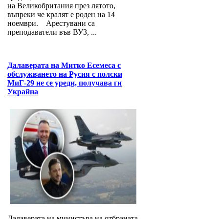
на Великобритания през лятото,
въпреки че кралят е роден на 14
ноември. Арестувани са
преподаватели във ВУЗ, ...
Далаверата на Митко Есемеса с
обслужването на Русия с полски
МиГ-29 не се уреди, получава ги
Украйна
Далаверата на министъра на отбраната