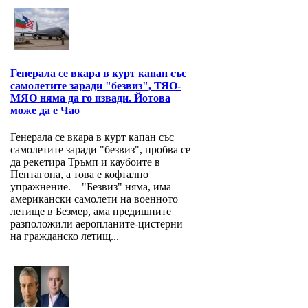
Генерала се вкара в курт капан със
самолетите заради "безвиз", ТЯО-
МЯО няма да го извади. Йотова
може да е Чао
Генерала се вкара в курт капан със
самолетите заради "безвиз", пробва се
да рекетира Тръмп и каубоите в
Пентагона, а това е кофтално
упражнение. "Безвиз" няма, има
американски самолети на военното
летище в Безмер, ама предишните
разположили аеропланите-цистерни
на гражданско летищ...