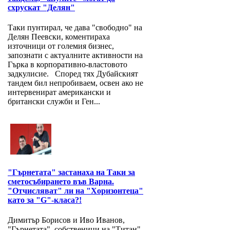
схрускат "Делян"
Таки пунтирал, че дава "свободно" на
Делян Пеевски, коментираха
източници от големия бизнес,
запознати с актуалните активности на
Гърка в корпоративно-властовото
задкулисие. Според тях Дубайският
тандем бил непробиваем, освен ако не
интервенират американски и
британски служби и Ген...
"Гърнетата" застанаха на Таки за
сметосъбирането във Варна.
"Отчисляват" ли на "Хоризонтеца"
като за "G"-класа?!
Димитър Борисов и Иво Иванов,
"Гърнетата", собственици на "Титан",