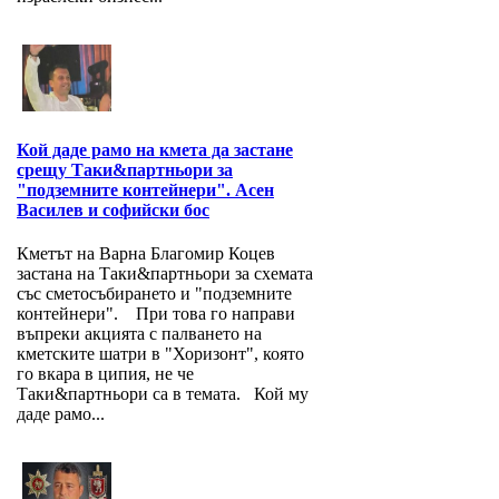
Кой даде рамо на кмета да застане
срещу Таки&партньори за
"подземните контейнери". Асен
Василев и софийски бос
Кметът на Варна Благомир Коцев
застана на Таки&партньори за схемата
със сметосъбирането и "подземните
контейнери". При това го направи
въпреки акцията с палването на
кметските шатри в "Хоризонт", която
го вкара в ципия, не че
Таки&партньори са в темата. Кой му
даде рамо...