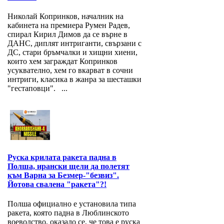
Николай Копринков, началник на
кабинета на премиера Румен Радев,
спирал Кирил Димов да се върне в
ДАНС, диплят интриганти, свързани с
ДС, стари бръмчалки и хищни хиени,
които хем заграждат Копринков
усуквателно, хем го вкарват в сочни
интриги, класика в жанра за шесташки
"гестаповци". ...
Руска крилата ракета падна в
Полша, ирански щели да полетят
към Варна за Безмер-"безвиз".
Йотова свалена "ракета"?!
Полша официално е установила типа
ракета, която падна в Люблинското
воеводство, оказало се, че това е руска