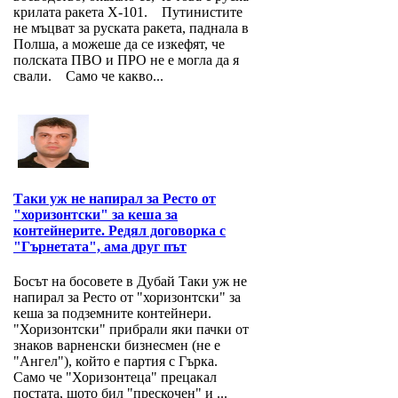
крилата ракета Х-101. Путинистите
не мъцват за руската ракета, паднала в
Полша, а можеше да се изкефят, че
полската ПВО и ПРО не е могла да я
свали. Само че какво...
Таки уж не напирал за Ресто от
"хоризонтски" за кеша за
контейнерите. Редял договорка с
"Гърнетата", ама друг път
Босът на босовете в Дубай Таки уж не
напирал за Ресто от "хоризонтски" за
кеша за подземните контейнери.
"Хоризонтски" прибрали яки пачки от
знаков варненски бизнесмен (не е
"Ангел"), който е партия с Гърка.
Само че "Хоризонтеца" прецакал
постата, щото бил "прескочен" и ...