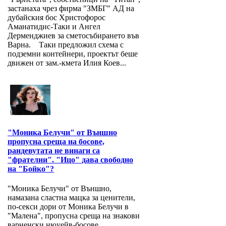
застанаха чрез фирма "ЗМБГ" АД на
дубайския бос Христофорос
Аманатидис-Таки и Ангел
Дерменджиев за сметосъбирането във
Варна. Таки предложил схема с
подземни контейнери, проектът беше
движен от зам.-кмета Илия Коев...
"Моника Белучи" от Външно
пропусна среща на босове,
рандевутата не винаги са
"фрателни". "Ицо" дава свободно
на "Бойко"?
"Моника Белучи" от Външно,
намазана сластна мацка за ценители,
по-секси дори от Моника Белучи в
"Малена", пропусна среща на знакови
варненски нюуейв-босове,