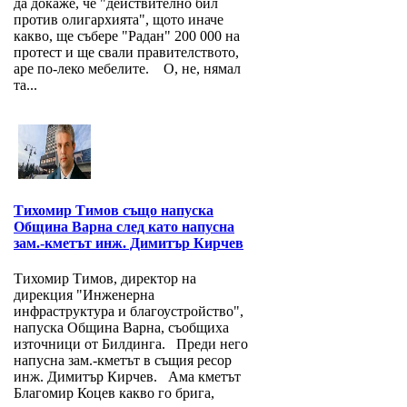
да докаже, че "действително бил
против олигархията", щото иначе
какво, ще събере "Радан" 200 000 на
протест и ще свали правителството,
аре по-леко мебелите. О, не, нямал
та...
Тихомир Тимов също напуска
Община Варна след като напусна
зам.-кметът инж. Димитър Кирчев
Тихомир Тимов, директор на
дирекция "Инженерна
инфраструктура и благоустройство",
напуска Община Варна, съобщиха
източници от Билдинга. Преди него
напусна зам.-кметът в същия ресор
инж. Димитър Кирчев. Ама кметът
Благомир Коцев какво го брига,