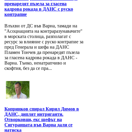
пренаредят пъзела за гласена
кадрова рокада в ДАНС с руско
контрапие
Влъхви от ДС във Варна, тамади на
"Асоциацията на контраразунавачите"
в морската столица, разполагат с
ресурс за влияние с руско контрапие за
пред Генерала и шефа на ДАНС
Пламен Тончев да пренаредят пъзела
за гласена кадрова рокада в ДАНС -
Варна. Тънко, ненатрапчиво и
скофтия, без да се пра...
Копринков спирал Кирил Димов в
ДАНС, диплят интриганти.
Отворковци, екс шефът на
Сигуранцата във Варна дали се
натиска