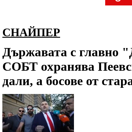
СНАЙПЕР
Държавата с главно "Д
СОБТ охранява Пеевс
дали, а босове от ста