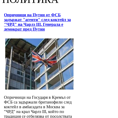
Опричници на Путин от ФСБ
задържат "агенти" след коктейл за
"ЧРД" на Чарлз III. Генерала е
демократ пред Путин
Опричници на Государя в Кремъл от
ФСБ са задържали британофили след
коктейл в амбасадата в Москва за
"ЧРД" на крал Чарлз III, който по
традиция се отбелязва от посолствата