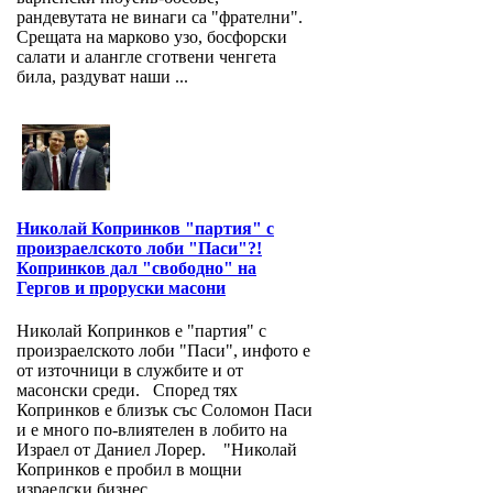
рандевутата не винаги са "фрателни".
Срещата на марково узо, босфорски
салати и алангле сготвени ченгета
била, раздуват наши ...
Николай Копринков "партия" с
произраелското лоби "Паси"?!
Копринков дал "свободно" на
Гергов и проруски масони
Николай Копринков е "партия" с
произраелското лоби "Паси", инфото е
от източници в службите и от
масонски среди. Според тях
Копринков е близък със Соломон Паси
и е много по-влиятелен в лобито на
Израел от Даниел Лорер. "Николай
Копринков е пробил в мощни
израелски бизнес...