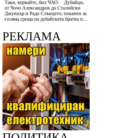
Таки, вервайте, бил ЧАО. Дубайци,
от Чочо Александров до Сталийски
Джуниър и Радо Слънцето, поканен за
голяма среща на дубайската братва п...
РЕКЛАМА
ПОЛИТИКА