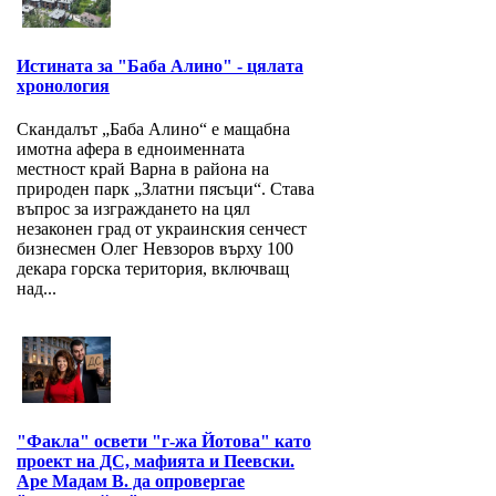
Истината за "Баба Алино" - цялата
хронология
Скандалът „Баба Алино“ е мащабна
имотна афера в едноименната
местност край Варна в района на
природен парк „Златни пясъци“. Става
въпрос за изграждането на цял
незаконен град от украинския сенчест
бизнесмен Олег Невзоров върху 100
декара горска територия, включващ
над...
"Факла" освети "г-жа Йотова" като
проект на ДС, мафията и Пеевски.
Аре Мадам В. да опровергае