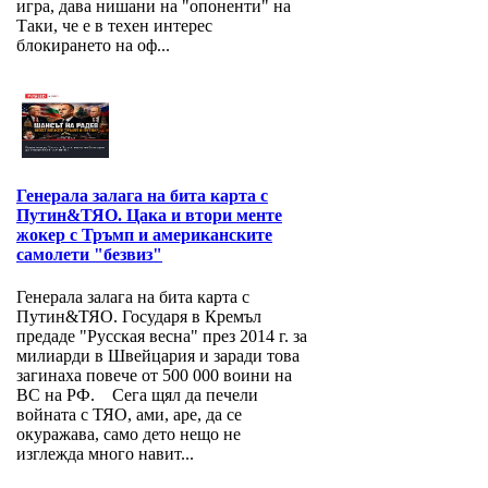
игра, дава нишани на "опоненти" на
Таки, че е в техен интерес
блокирането на оф...
Генерала залага на бита карта с
Путин&ТЯО. Цака и втори менте
жокер с Тръмп и американските
самолети "безвиз"
Генерала залага на бита карта с
Путин&ТЯО. Государя в Кремъл
предаде "Русская весна" през 2014 г. за
милиарди в Швейцария и заради това
загинаха повече от 500 000 воини на
ВС на РФ. Сега щял да печели
войната с ТЯО, ами, аре, да се
окуражава, само дето нещо не
изглежда много навит...