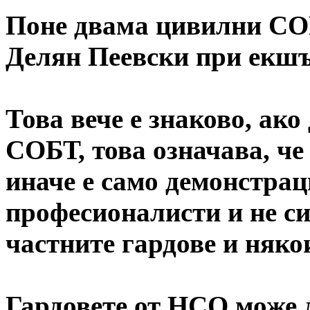
Поне двама цивилни СО
Делян Пеевски при екшъ
Това вече е знаково, ак
СОБТ, това означава, че
иначе е само демонстра
професионалисти и не си
частните гардове и няк
Гардовете от НСО може д