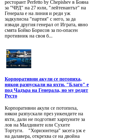
ресторант Perfetto by Chepishev в Бояна
за "ЧРД" на 27 юли, "лейтенантът" на
Генерала е на линия и реди уж
задкулисна "партия" с него, за да
извади другия генерал от Играта, явно
смята Бойко Борисов за по-опасен
противник на своя б...
Корпоративни акули се потопиха,
някои разпускали на яхти. "Благо" е
под Чадъра на Генерала, но му редят
Ресто
Корпоративни акули се потопиха,
някои разпускали през уикендите на
яхти, дали не подготвят харпуните за
лов на Малдивите или Сухите
Тортуги. "Хоризонтеца" засега уж е
на далавера, открехва се на двойна