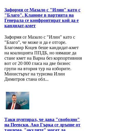
Заформя се Мазало с "Илин" като с
"Благо". Кланове в партията на
Генерала се конфронтират кой да е
кандидат-кмет
Заформя се Мазало с "Илин" като с
"Благо", че може и да е отгоре.
Благомир Коцев беше кандидат-кмет
на коалицията ППДБ, но нямаше да
стане кмет на Варна без корпортивния
вот от 20 000 гласа на две бизнес
групи на втория тур на изборите.
Министърът на туризма Илин
Димитров стана обл...
Таки пунтирал, че дава "свободно"
на Пеевски. Ако Гърка се дръпне от
тандема, "акулите" могат да