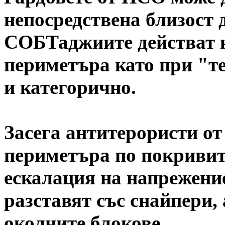
непосредствена близост 
СОБТаджиите действат к
периметъра като при "те
и категорично.
Засега антитерористи о
периметъра по покривите
ескалация на напрежение
разставят със снайпери,
околните блокове.