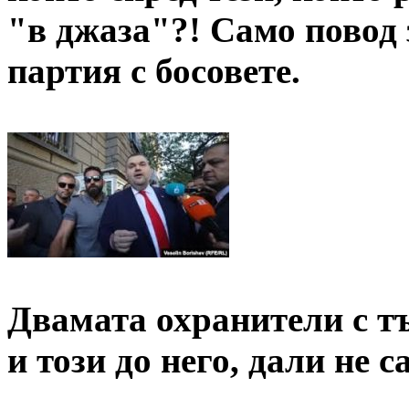
"в джаза"?! Само повод 
партия с босовете.
Двамата охранители с тъ
и този до него, дали не 