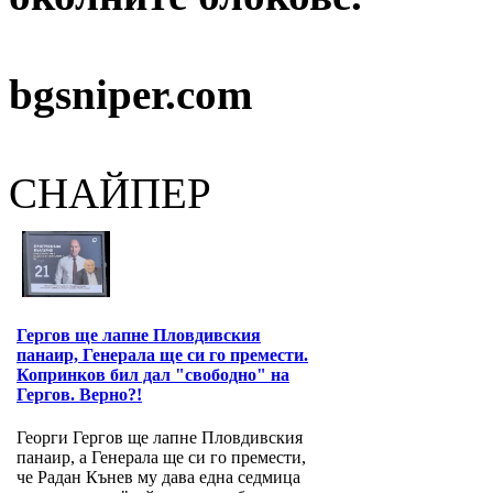
bgsniper.com
СНАЙПЕР
Гергов ще лапне Пловдивския
панаир, Генерала ще си го премести.
Копринков бил дал "свободно" на
Гергов. Верно?!
Георги Гергов ще лапне Пловдивския
панаир, а Генерала ще си го премести,
че Радан Кънев му дава една седмица