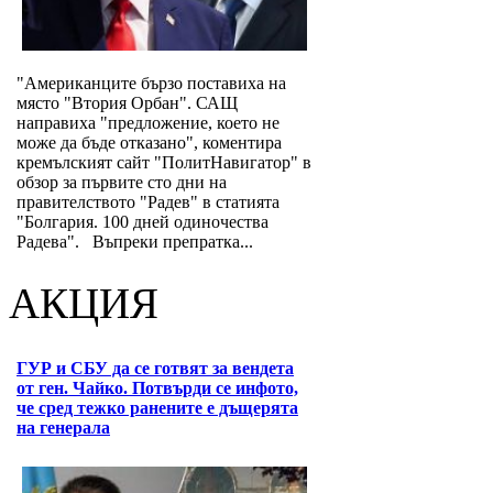
"Американците бързо поставиха на
място "Втория Орбан". САЩ
направиха "предложение, което не
може да бъде отказано", коментира
кремълският сайт "ПолитНавигатор" в
обзор за първите сто дни на
правителството "Радев" в статията
"Болгария. 100 дней одиночества
Радева". Въпреки препратка...
АКЦИЯ
ГУР и СБУ да се готвят за вендета
от ген. Чайко. Потвърди се инфото,
че сред тежко ранените е дъщерята
на генерала