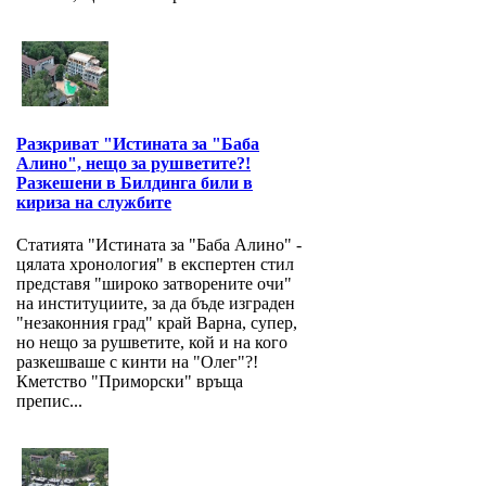
Разкриват "Истината за "Баба
Алино", нещо за рушветите?!
Разкешени в Билдинга били в
кириза на службите
Статията "Истината за "Баба Алино" -
цялата хронология" в експертен стил
представя "широко затворените очи"
на институциите, за да бъде изграден
"незаконния град" край Варна, супер,
но нещо за рушветите, кой и на кого
разкешваше с кинти на "Олег"?!
Кметство "Приморски" връща
препис...