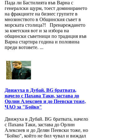
Пада ли Бастилията във Варна с
генералски щурм, тоест доминирането
на фракциите на бизнес групите в
мнозинството в Общинския съвет в
морската столица?! Пренареждането
за кметския вот и за избора на
общински съветници по традиция във
Варна стартира година и половина
преди вотовете. ...
Движуха в Дубай. BG братвата,
начело с Пахана Таки, застава до
Орлин Алексиев и до Пеевски тоже,
ЧАО за "Бойко"
Движуха в Дубай. BG братвата, начело
с Пахана Таки, застава до Орлин
Алексиев и до Делян Пеевски тоже, но
"Бойко", който не бил чувал и виждал