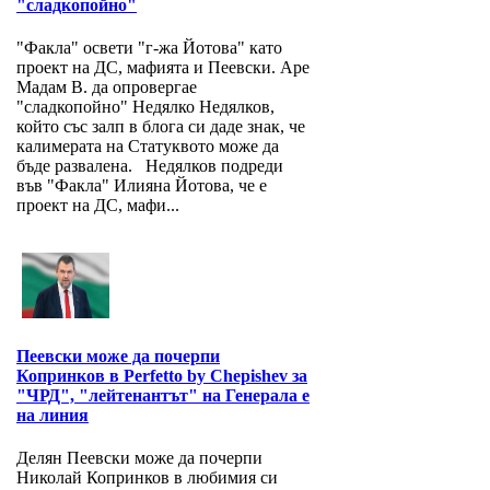
"сладкопойно"
"Факла" освети "г-жа Йотова" като
проект на ДС, мафията и Пеевски. Аре
Мадам В. да опровергае
"сладкопойно" Недялко Недялков,
който със залп в блога си даде знак, че
калимерата на Статуквото може да
бъде развалена. Недялков подреди
във "Факла" Илияна Йотова, че е
проект на ДС, мафи...
Пеевски може да почерпи
Копринков в Perfetto by Chepishev за
"ЧРД", "лейтенантът" на Генерала е
на линия
Делян Пеевски може да почерпи
Николай Копринков в любимия си