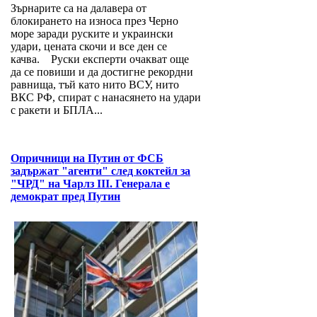
Зърнарите са на далавера от
блокирането на износа през Черно
море заради руските и украински
удари, цената скочи и все ден се
качва. Руски експерти очакват още
да се повиши и да достигне рекордни
равнища, тъй като нито ВСУ, нито
ВКС РФ, спират с нанасянето на удари
с ракети и БПЛА...
Опричници на Путин от ФСБ
задържат "агенти" след коктейл за
"ЧРД" на Чарлз III. Генерала е
демократ пред Путин