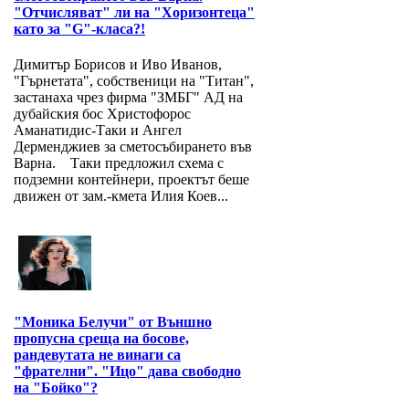
"Отчисляват" ли на "Хоризонтеца"
като за "G"-класа?!
Димитър Борисов и Иво Иванов,
"Гърнетата", собственици на "Титан",
застанаха чрез фирма "ЗМБГ" АД на
дубайския бос Христофорос
Аманатидис-Таки и Ангел
Дерменджиев за сметосъбирането във
Варна. Таки предложил схема с
подземни контейнери, проектът беше
движен от зам.-кмета Илия Коев...
"Моника Белучи" от Външно
пропусна среща на босове,
рандевутата не винаги са
"фрателни". "Ицо" дава свободно
на "Бойко"?