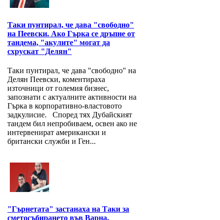
Таки пунтирал, че дава "свободно"
на Пеевски. Ако Гърка се дръпне от
тандема, "акулите" могат да
схрускат "Делян"
Таки пунтирал, че дава "свободно" на
Делян Пеевски, коментираха
източници от големия бизнес,
запознати с актуалните активности на
Гърка в корпоративно-властовото
задкулисие. Според тях Дубайският
тандем бил непробиваем, освен ако не
интервенират американски и
британски служби и Ген...
"Гърнетата" застанаха на Таки за
сметосъбирането във Варна.