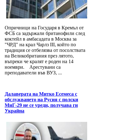
Опричници на Государя в Кремъл от
ФСБ са задържали британофили след
коктейл в амбасадата в Москва за
"ЧРД" на крал Чарлз III, който по
традиция се отбелязва от посолствата
на Великобритания през лятото,
въпреки че кралят е роден на 14
ноември. Арестувани са
преподаватели във ВУЗ, ...
Далаверата на Митко Есемеса с
обслужването на Русия с полски
МиГ-29 не се уреди, получава ги
Украйна