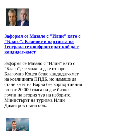
Заформя се Мазало с "Илин" като с
"Благо". Кланове в партията на
Генерала се конфронтират кой да е
кандидат-кмет
Заформя се Мазало с "Илин" като с
"Благо", че може и да е отгоре.
Благомир Коцев беше кандидат-кмет
на коалицията ППДБ, но нямаше да
стане кмет на Варна без корпортивния
вот от 20 000 гласа на две бизнес
групи на втория тур на изборите.
Министърът на туризма Илин
Димитров стана обл...