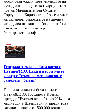
някои разпускали през уикендите на
яхти, дали не подготвят харпуните за
лов на Малдивите или Сухите
Тортуги. "Хоризонтеца" засега уж е
на далавера, открехва се на двойна
игра, дава нишани на "опоненти" на
Таки, че е в техен интерес
блокирането на оф...
Генерала залага на бита карта с
Путин&ТЯО. Цака и втори менте
жокер с Тръмп и американските
самолети "безвиз"
Генерала залага на бита карта с
Путин&ТЯО. Государя в Кремъл
предаде "Русская весна" през 2014 г. за
милиарди в Швейцария и заради това
загинаха повече от 500 000 воини на