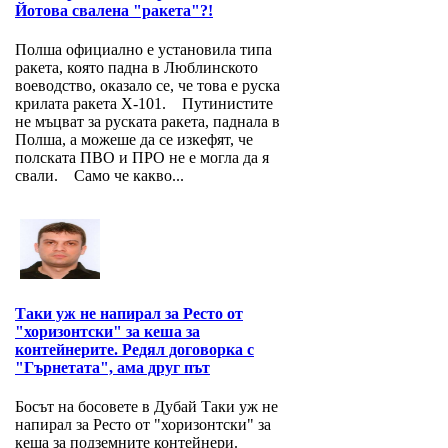
Йотова свалена "ракета"?!
Полша официално е установила типа
ракета, която падна в Люблинското
воеводство, оказало се, че това е руска
крилата ракета Х-101. Путинистите
не мъцват за руската ракета, паднала в
Полша, а можеше да се изкефят, че
полската ПВО и ПРО не е могла да я
свали. Само че какво...
Таки уж не напирал за Ресто от
"хоризонтски" за кеша за
контейнерите. Редял договорка с
"Гърнетата", ама друг път
Босът на босовете в Дубай Таки уж не
напирал за Ресто от "хоризонтски" за
кеша за подземните контейнери.