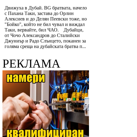
Движуха в Дубай. BG братвата, начело
с Пахана Таки, застава до Орлин
Алексиев и до Делян Пеевски тоже, но
"Бойко", който не бил чувал и виждал
Таки, вервайте, бил ЧАО. Дубайци,
от Чочо Александров до Сталийски
Джуниър и Радо Слънцето, поканен за
голяма среща на дубайската братва п...
РЕКЛАМА