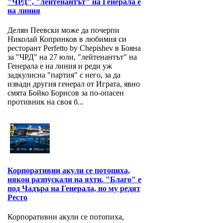
"ЧРД", "лейтенантът" на Генерала е
на линия
Делян Пеевски може да почерпи
Николай Копринков в любимия си
ресторант Perfetto by Chepishev в Бояна
за "ЧРД" на 27 юли, "лейтенантът" на
Генерала е на линия и реди уж
задкулисна "партия" с него, за да
извади другия генерал от Играта, явно
смята Бойко Борисов за по-опасен
противник на своя б...
Корпоративни акули се потопиха,
някои разпускали на яхти. "Благо" е
под Чадъра на Генерала, но му редят
Ресто
Корпоративни акули се потопиха,