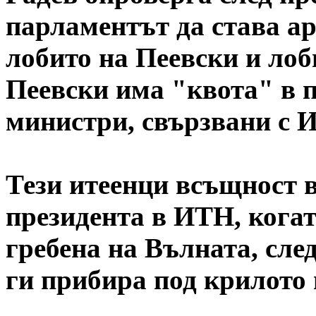
парламентът да става а
лобито на Пеевски и лоб
Пеевски има "квота" в 
министри, свързвани с 
Тези итеенци всъщност в
президента в ИТН, когат
гребена на Вълната, след
ги прибира под крилото