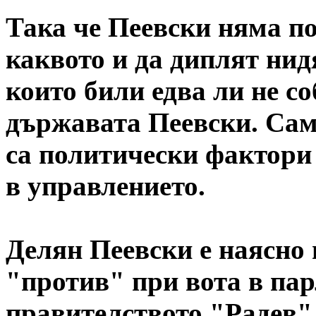
Така че Пеевски няма по
каквото и да диплят ни
които били едва ли не с
държавата Пеевски. Сам
са политически фактори 
в управлението.
Делян Пеевски е наясно 
"против" при вота в пар
правителството "Радев",