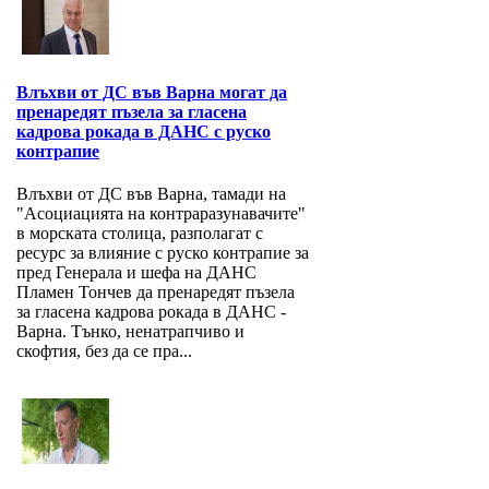
Влъхви от ДС във Варна могат да
пренаредят пъзела за гласена
кадрова рокада в ДАНС с руско
контрапие
Влъхви от ДС във Варна, тамади на
"Асоциацията на контраразунавачите"
в морската столица, разполагат с
ресурс за влияние с руско контрапие за
пред Генерала и шефа на ДАНС
Пламен Тончев да пренаредят пъзела
за гласена кадрова рокада в ДАНС -
Варна. Тънко, ненатрапчиво и
скофтия, без да се пра...