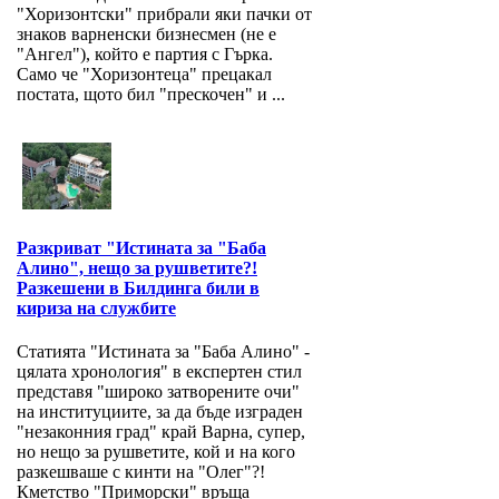
"Хоризонтски" прибрали яки пачки от
знаков варненски бизнесмен (не е
"Ангел"), който е партия с Гърка.
Само че "Хоризонтеца" прецакал
постата, щото бил "прескочен" и ...
Разкриват "Истината за "Баба
Алино", нещо за рушветите?!
Разкешени в Билдинга били в
кириза на службите
Статията "Истината за "Баба Алино" -
цялата хронология" в експертен стил
представя "широко затворените очи"
на институциите, за да бъде изграден
"незаконния град" край Варна, супер,
но нещо за рушветите, кой и на кого
разкешваше с кинти на "Олег"?!
Кметство "Приморски" връща