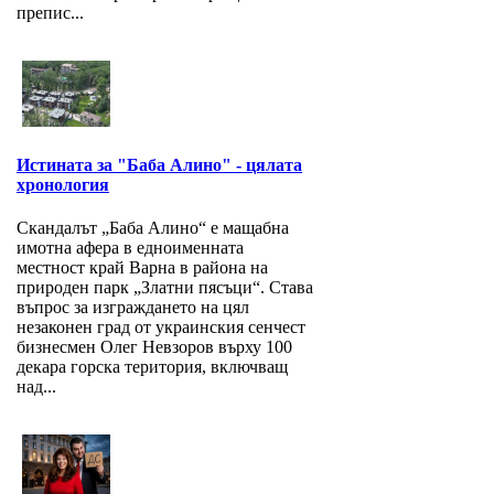
препис...
Истината за "Баба Алино" - цялата
хронология
Скандалът „Баба Алино“ е мащабна
имотна афера в едноименната
местност край Варна в района на
природен парк „Златни пясъци“. Става
въпрос за изграждането на цял
незаконен град от украинския сенчест
бизнесмен Олег Невзоров върху 100
декара горска територия, включващ
над...