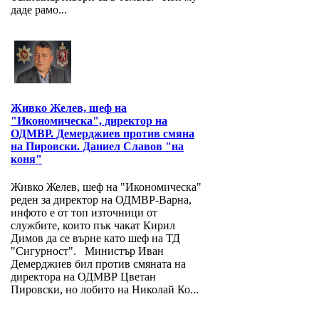
даде рамо...
Живко Желев, шеф на
"Икономическа", директор на
ОДМВР. Демерджиев против смяна
на Пировски. Даниел Славов "на
коня"
Живко Желев, шеф на "Икономическа"
реден за директор на ОДМВР-Варна,
инфото е от топ източници от
службите, които пък чакат Кирил
Димов да се върне като шеф на ТД
"Сигурност". Министър Иван
Демерджиев бил против смяната на
директора на ОДМВР Цветан
Пировски, но лобито на Николай Ко...