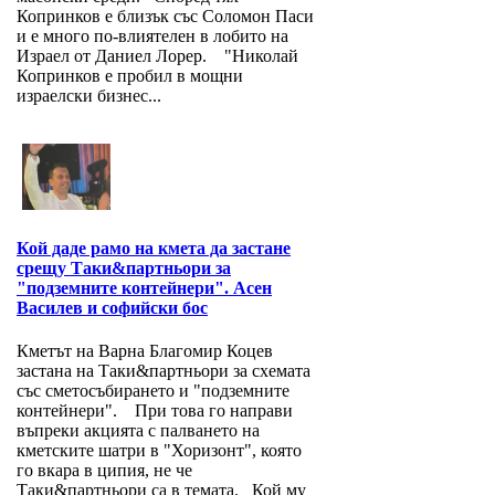
Копринков е близък със Соломон Паси
и е много по-влиятелен в лобито на
Израел от Даниел Лорер. "Николай
Копринков е пробил в мощни
израелски бизнес...
Кой даде рамо на кмета да застане
срещу Таки&партньори за
"подземните контейнери". Асен
Василев и софийски бос
Кметът на Варна Благомир Коцев
застана на Таки&партньори за схемата
със сметосъбирането и "подземните
контейнери". При това го направи
въпреки акцията с палването на
кметските шатри в "Хоризонт", която
го вкара в ципия, не че
Таки&партньори са в темата. Кой му