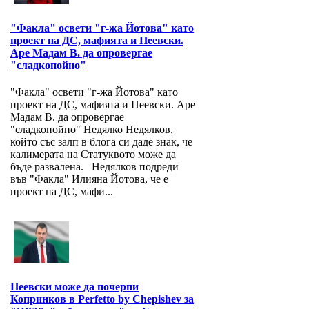
"Факла" освети "г-жа Йотова" като
проект на ДС, мафията и Пеевски.
Аре Мадам В. да опровергае
"сладкопойно"
"Факла" освети "г-жа Йотова" като
проект на ДС, мафията и Пеевски. Аре
Мадам В. да опровергае
"сладкопойно" Недялко Недялков,
който със залп в блога си даде знак, че
калимерата на Статуквото може да
бъде развалена. Недялков подреди
във "Факла" Илияна Йотова, че е
проект на ДС, мафи...
Пеевски може да почерпи
Копринков в Perfetto by Chepishev за