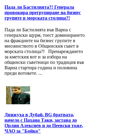
Пада ли Бастилията?! Генерала
провокира прегрупиране на бизнес
групите в морската столица?!
Пада ли Бастилията във Варна с
генералски щурм, тоест доминирането
на фракциите на бизнес групите в
мнозинството в Общинския съвет в
морската столица?! Пренареждането
за кметския вот и за избора на
общински съветници по традиция във
Варна стартира година и половина
преди вотовете. ...
Движуха в Дубай. BG братвата,
начело с Пахана Таки, застава до
Орлин Алексиев и до Пеевски тоже,
ЧАО за "Бойко"