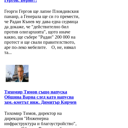
Гергов. Верно?!
Георги Гергов ще лапне Пловдивския
панаир, а Генерала ще си го премести,
че Радан Кънев му дава една седмица
да докаже, че "действително бил
против олигархията", щото иначе
какво, ще събере "Радан" 200 000 на
протест и ще свали правителството,
аре по-леко мебелите. О, не, нямал
та...
Тихомир Тимов също напуска
Община Варна след като напусна
зам.-кметът инж. Димитър Кирчев
Тихомир Тимов, директор на
дирекция "Инженерна
инфраструктура и благоустройство",