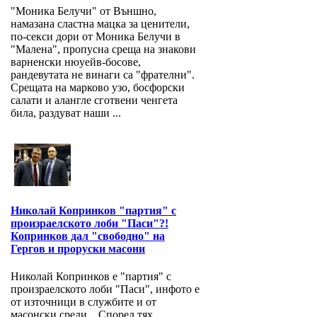
"Моника Белучи" от Външно,
намазана сластна мацка за ценители,
по-секси дори от Моника Белучи в
"Малена", пропусна среща на знакови
варненски нюуейв-босове,
рандевутата не винаги са "фрателни".
Срещата на марково узо, босфорски
салати и алангле сготвени ченгета
била, раздуват наши ...
Николай Копринков "партия" с
произраелското лоби "Паси"?!
Копринков дал "свободно" на
Гергов и проруски масони
Николай Копринков е "партия" с
произраелското лоби "Паси", инфото е
от източници в службите и от
масонски среди. Според тях