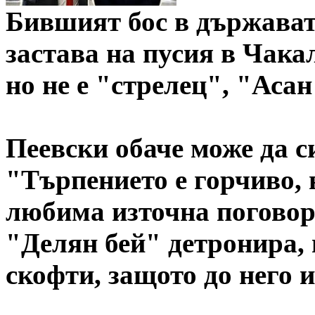
Бившият бос в държават
застава на пусия в Чака
но не е "стрелец", "Асан
Пеевски обаче може да с
"Търпението е горчиво, 
любима източна поговор
"Делян бей" детронира, 
скофти, защото до него 