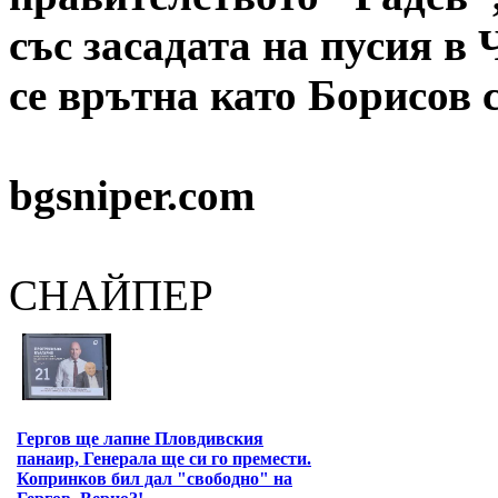
със засадата на пусия в 
се врътна като Борисов с
bgsniper.com
СНАЙПЕР
Гергов ще лапне Пловдивския
панаир, Генерала ще си го премести.
Копринков бил дал "свободно" на