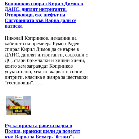
Копринков спирал Кирил Димов в
ДАНС, диплят интриганти.
Отворковци, екс шефът на
Сигуранцата във Варна дали се
натиска
Николай Копринков, началник на
кабинета на премиера Румен Радев,
спирал Кирил Димов да се върне в
ДАНС, диплят интриганти, свързани с
ДС, стари бръмчалки и хищни хиени,
които хем заграждат Копринков
усуквателно, хем го вкарват в сочни
интриги, класика в жанра за шесташки
"гестаповци". ...
Руска крилата ракета падна в
Полша, ирански щели да полетят
към Варна за Безмер-"безвиз".