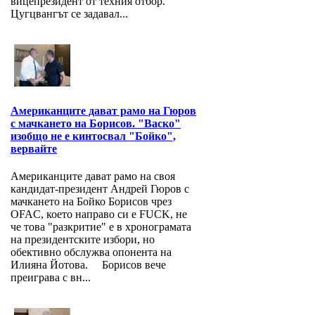
вицепрезидент от техния отбор.
Цугцвангът се задавал...
Американците дават рамо на Гюров
с мачкането на Борисов. "Васко"
изобщо не е кинтосвал "Бойко",
вервайте
Американците дават рамо на своя
кандидат-президент Андрей Гюров с
мачкането на Бойко Борисов чрез
OFAC, което направо си е FUCK, не
че това "разкритие" е в хронограмата
на президентските избори, но
обективно обслужва опонента на
Илияна Йотова. Борисов вече
преиграва с вн...