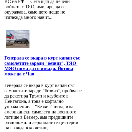
ВС на РФ. Сега щял да печели
войната с ТЯО, ами, аре, да се
окуражава, само дето нещо не
изглежда много навит...
Генерала се вкара в курт капан със
самолетите заради "безвиз", ТЯО-
МЯО няма да го извади. Йотова
може да е Чао
Генерала се вкара в курт капан със
самолетите заради "безвиз", пробва се
да рекетира Тръмп и каубоите в
Пентагона, а това е кофтално
упражнение. "Безвиз" няма, има
американски самолети на военното
летище в Безмер, ама предишните
разположили аеропланите-цистерни
на гражданско летищ...