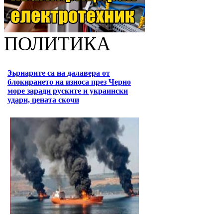
ПОЛИТИКА
Зърнарите са на далавера от
блокирането на износа през Черно
море заради руските и украински
удари, цената скочи