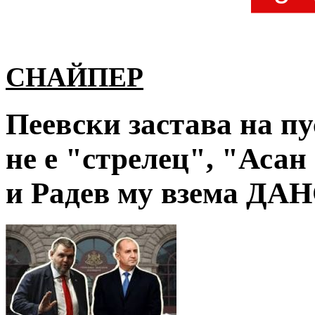
СНАЙПЕР
Пеевски застава на пу
не е "стрелец", "Асан
и Радев му взема ДАНС