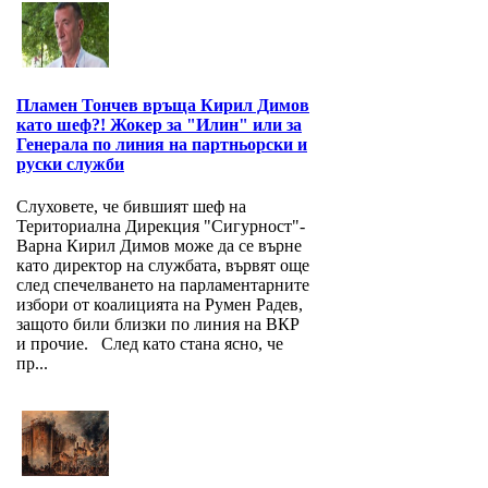
Пламен Тончев връща Кирил Димов
като шеф?! Жокер за "Илин" или за
Генерала по линия на партньорски и
руски служби
Слуховете, че бившият шеф на
Териториална Дирекция "Сигурност"-
Варна Кирил Димов може да се върне
като директор на службата, вървят още
след спечелването на парламентарните
избори от коалицията на Румен Радев,
защото били близки по линия на ВКР
и прочие. След като стана ясно, че
пр...