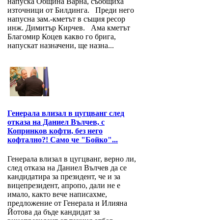
напуска Община Варна, съобщиха
източници от Билдинга. Преди него
напусна зам.-кметът в същия ресор
инж. Димитър Кирчев. Ама кметът
Благомир Коцев какво го брига,
напускат назначени, ще назна...
Генерала влизал в цугцванг след
отказа на Даниел Вълчев, с
Копринков кофти, без него
кофтално?! Само че "Бойко"...
Генерала влизал в цугцванг, верно ли,
след отказа на Даниел Вълчев да се
кандидатира за президент, че и за
вицепрезидент, апропо, дали не е
имало, както вече написахме,
предложение от Генерала и Илияна
Йотова да бъде кандидат за