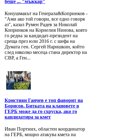
беше ... "мъжкар"
Конушмакът на Генерала&Копринков -
"Ами ако той говори, все едно говоря
аз", казал Румен Радев за Николай
Копринков на Корнелия Нинова, която
го редна за кандидат-президент на
среща през юли 2016 г. с шефа на
Думата ген. Сергей Наришкин, който
след няколко месеца стана директор на
СВР, а Ген...
Кристиян Ганчев е топ фаворит на
Борисов. Битката на клановете в
ГЕРБ може да го схруска, ако го
кандидатира за кмет
Иван Портних, областен координатор
на ГЕРБ, мощно атакува кмета на