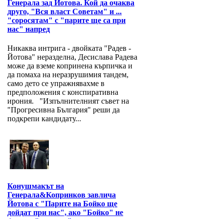
Генерала зад Йотова. Кой да очаква
друго, "Вся власт Советам" и ...
"соросятам" с "парите ще са при
нас" напред
Никаква интрига - двойката "Радев -
Йотова" неразделна, Десислава Радева
може да вземе копринена кърпичка и
да помаха на неразрушимия тандем,
само дето се упражнявахме в
предположения с конспиративна
ирония. "Изпълнителният съвет на
"Прогресивна България" реши да
подкрепи кандидату...
Конушмакът на
Генерала&Копринков завлича
Йотова с "Парите на Бойко ще
дойдат при нас", ако "Бойко" не