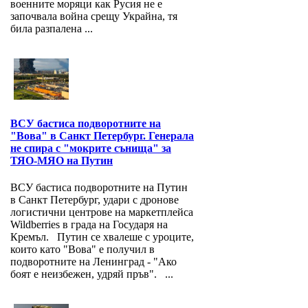
военните моряци как Русия не е
започвала война срещу Украйна, тя
била разпалена ...
ВСУ бастиса подворотните на
"Вова" в Санкт Петербург. Генерала
не спира с "мокрите сънища" за
ТЯО-МЯО на Путин
ВСУ бастиса подворотните на Путин
в Санкт Петербург, удари с дронове
логистични центрове на маркетплейса
Wildberries в града на Государя на
Кремъл. Путин се хвалеше с уроците,
които като "Вова" е получил в
подворотните на Ленинград - "Ако
боят е неизбежен, удряй пръв". ...