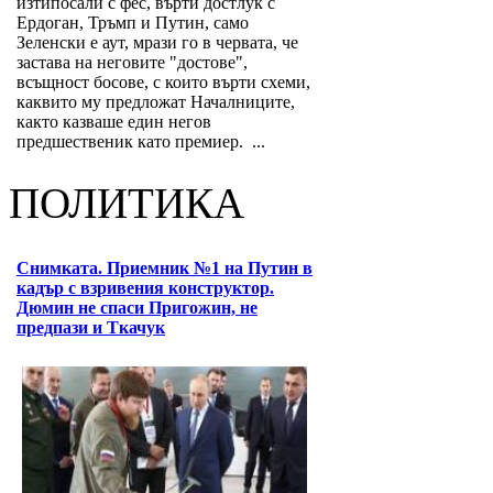
изтипосали с фес, върти достлук с
Ердоган, Тръмп и Путин, само
Зеленски е аут, мрази го в червата, че
застава на неговите "достове",
всъщност босове, с които върти схеми,
каквито му предложат Началниците,
както казваше един негов
предшественик като премиер. ...
ПОЛИТИКА
Снимката. Приемник №1 на Путин в
кадър с взривения конструктор.
Дюмин не спаси Пригожин, не
предпази и Ткачук