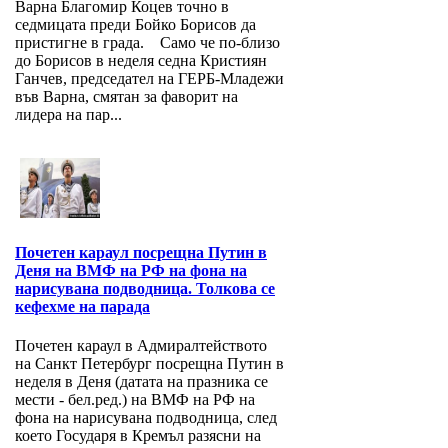
Варна Благомир Коцев точно в
седмицата преди Бойко Борисов да
пристигне в града. Само че по-близо
до Борисов в неделя седна Кристиян
Ганчев, председател на ГЕРБ-Младежи
във Варна, смятан за фаворит на
лидера на пар...
Почетен караул посрещна Путин в
Деня на ВМФ на РФ на фона на
нарисувана подводница. Толкова се
кефехме на парада
Почетен караул в Адмиралтейството
на Санкт Петербург посрещна Путин в
неделя в Деня (датата на празника се
мести - бел.ред.) на ВМФ на РФ на
фона на нарисувана подводница, след
което Государя в Кремъл разясни на