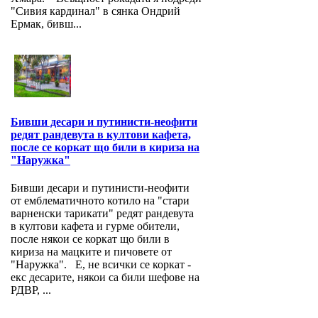
"Сивия кардинал" в сянка Ондрий
Ермак, бивш...
Бивши десари и путинисти-неофити
редят рандевута в култови кафета,
после се коркат що били в кириза на
"Наружка"
Бивши десари и путинисти-неофити
от емблематичното котило на "стари
варненски тарикати" редят рандевута
в култови кафета и гурме обители,
после някои се коркат що били в
кириза на мацките и пичовете от
"Наружка". Е, не всички се коркат -
екс десарите, някои са били шефове на
РДВР, ...