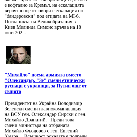
е кофтално за Кремъл, на ескалацията
вероятно ще отговори с ескалация по
"бандеровски" под егидата на MI-6.
Посланикът на Великобритания в
Киев Мелинда Симонс връчва на 18
юни 202...
"Михайло" поема армията вместо
"Олександър. "Зе" смени етнически
руснаци с украинци, за Путин още от
същото
Президентът на Украйна Володимир
Зеленски смени главнокомандващия
на ВСУ ген. Олександър Сирски с ген.
Михайло Драпатий. Преди това
смени министъра на отбраната
Михайло Фьодоров с ген. Евгений
Хмара. Всъщност рокадата я подреди