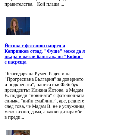
правителства. Кой плаща ...
Йотова с фотошоп напред и
Копринков отзад. "Фуше" може да я
вкара в жегав балотаж, но "Бойко"
е насреща
"Благодаря на Румен Радев и на
"Прогресивна България" за доверието
и подкрепата", написа във Фейсбук
президентът Илияна Йотова, а Мадам
В. подреди "новината" с фотошопната
снимка "кийп смайлинг", аре, реднете
след това, че Мадам В. не е услужлива,
меко казано, дама, а какви дитирамби
в преди...