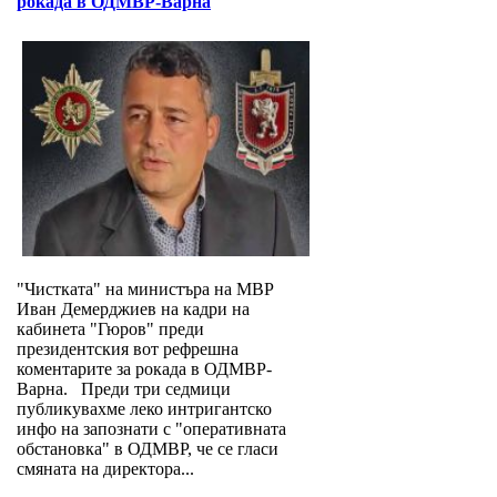
рокада в ОДМВР-Варна
"Чистката" на министъра на МВР
Иван Демерджиев на кадри на
кабинета "Гюров" преди
президентския вот рефрешна
коментарите за рокада в ОДМВР-
Варна. Преди три седмици
публикувахме леко интригантско
инфо на запознати с "оперативната
обстановка" в ОДМВР, че се гласи
смяната на директора...