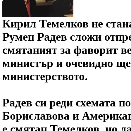
Кирил Темелков не стан
Румен Радев сложи отпр
смятаният за фаворит веч
министър и очевидно ще
министерството.
Радев си реди схемата п
Бориславова и Американ
е смятан Темелков, но д