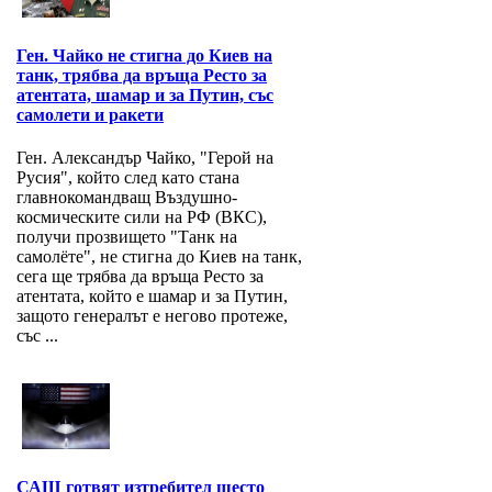
Ген. Чайко не стигна до Киев на
танк, трябва да връща Ресто за
атентата, шамар и за Путин, със
самолети и ракети
Ген. Александър Чайко, "Герой на
Русия", който след като стана
главнокомандващ Въздушно-
космическите сили на РФ (ВКС),
получи прозвището "Танк на
самолёте", не стигна до Киев на танк,
сега ще трябва да връща Ресто за
атентата, който е шамар и за Путин,
защото генералът е негово протеже,
със ...
САЩ готвят изтребител шесто