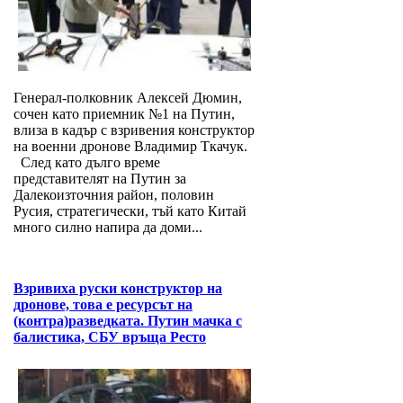
Генерал-полковник Алексей Дюмин,
сочен като приемник №1 на Путин,
влиза в кадър с взривения конструктор
на военни дронове Владимир Ткачук.
След като дълго време
представителят на Путин за
Далекоизточния район, половин
Русия, стратегически, тъй като Китай
много силно напира да доми...
Взривиха руски конструктор на
дронове, това е ресурсът на
(контра)разведката. Путин мачка с
балистика, СБУ връща Ресто