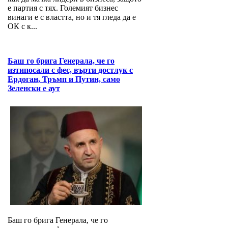
е партия с тях. Големият бизнес
винаги е с властта, но и тя гледа да е
ОК с к...
Баш го брига Генерала, че го
изтипосали с фес, върти достлук с
Ердоган, Тръмп и Путин, само
Зеленски е аут
Баш го брига Генерала, че го