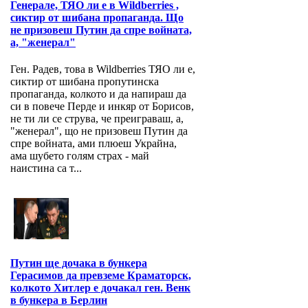
Генерале, ТЯО ли е в Wildberries ,
сиктир от шибана пропаганда. Що
не призовеш Путин да спре войната,
а, "женерал"
Ген. Радев, това в Wildberries ТЯО ли е,
сиктир от шибана пропутинска
пропаганда, колкото и да напираш да
си в повече Перде и инкяр от Борисов,
не ти ли се струва, че преиграваш, а,
"женерал", що не призовеш Путин да
спре войната, ами плюеш Украйна,
ама шубето голям страх - май
наистина са т...
Путин ще дочака в бункера
Герасимов да превземе Краматорск,
колкото Хитлер е дочакал ген. Венк
в бункера в Берлин