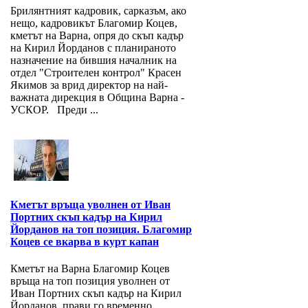
Брилянтният кадровик, сарказъм, ако
нещо, кадровикът Благомир Коцев,
кметът на Варна, опря до скъп кадър
на Кирил Йорданов с планираното
назначение на бившия началник на
отдел "Строителен контрол" Красен
Якимов за врид директор на най-
важната дирекция в Община Варна -
УСКОР. Преди ...
Кметът връща уволнен от Иван
Портних скъп кадър на Кирил
Йорданов на топ позиция. Благомир
Коцев се вкарва в курт капан
Кметът на Варна Благомир Коцев
връща на топ позиция уволнен от
Иван Портних скъп кадър на Кирил
Йорданов, прави го временно