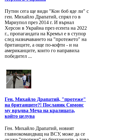
Путин сега ще види "Кон боб яде ли" с
ген. Михайло Драпатий, спрял го в
Мариупол през 2014 г. И върнал
Херсон в Украйна през есента на 2022
г., пропагандата на Кремъл е в ступор
след назначаването на "протежето" на
британците, а още по-кофти - и на
американците, които го направиха
победител ...
Ген. Михайло Драпатий, "протеже"
на британците?! Посланик Симонс
му връчва Меча на кралицата,
който целува
Ген. Михайло Драпатий, новият
главнокомандващ на ВСУ, може да се
окаже "протеже" на британците, а това