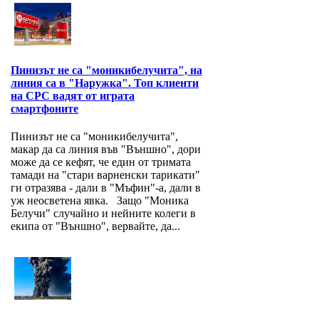
Пинизът не са "моникибелучита", на
линия са в "Наружка". Топ клиенти
на СРС вадят от играта
смартфоните
Пинизът не са "моникибелучита",
макар да са линия във "Външно", дори
може да се кефят, че един от тримата
тамади на "стари варненски тарикати"
ги отразява - дали в "Мъфин"-а, дали в
уж неосветена явка. Защо "Моника
Белучи" случайно и нейните колеги в
екипа от "Външно", вервайте, да...