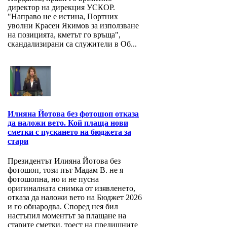
директор на дирекция УСКОР.
"Направо не е истина, Портних
уволни Красен Якимов за използване
на позицията, кметът го връща",
скандализирани са служители в Об...
Илияна Йотова без фотошоп отказа
да наложи вето. Кой плаща нови
сметки с пускането на бюджета за
стари
Президентът Илияна Йотова без
фотошоп, този път Мадам В. не я
фотошопна, но и не пусна
оригиналната снимка от изявленето,
отказа да наложи вето на Бюджет 2026
и го обнародва. Според нея бил
настъпил моментът за плащане на
старите сметки, тоест на предишните