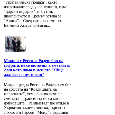
"стратегическа грешка", както
изглеждаше след уволнението, няма
"царски подарък" за Путин,
шампанското в Кремъл остава за
"Алина". След като назначи ген.
Евгений Хмара, бивш ш...
Макрон с Ресто за Радев, бил на
софрата, не се включил в сметката.
Ами като няма в менюто "Яйца
алангле по путински"
Макрон редна Ресто на Радев, хем бил
на софрата на "Коалицията на
желаещите", хем не се включил в
сметката - франсетата не са като
дойчовците, "Райнметал" ще отиде в
Хърватия, където поиска, търсят си
тяхното и Гарсон-"Монд" представи