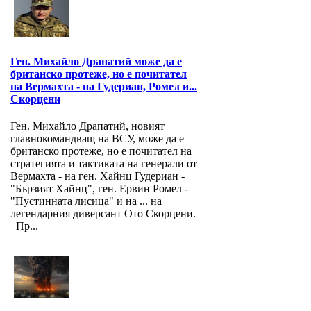
Ген. Михайло Драпатий може да е
британско протеже, но е почитател
на Вермахта - на Гудериан, Ромел и...
Скорцени
Ген. Михайло Драпатий, новият
главнокомандващ на ВСУ, може да е
британско протеже, но е почитател на
стратегията и тактиката на генерали от
Вермахта - на ген. Хайнц Гудериан -
"Бързият Хайнц", ген. Ервин Ромел -
"Пустинната лисица" и на ... на
легендарния диверсант Ото Скорцени.
Пр...