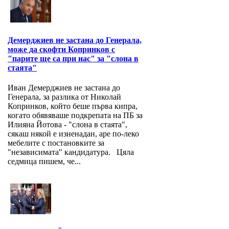
Демерджиев не застана до Генерала,
може да скофти Копринков с
"парите ще са при нас" за "слона в
стаята"
Иван Демерджиев не застана до
Генерала, за разлика от Николай
Копринков, който беше първа кипра,
когато обявяваше подкрепата на ПБ за
Илияна Йотова - "слона в стаята",
сякаш някой е изненадан, аре по-леко
мебелите с постановките за
"независимата" кандидатура. Цяла
седмица пишем, че...