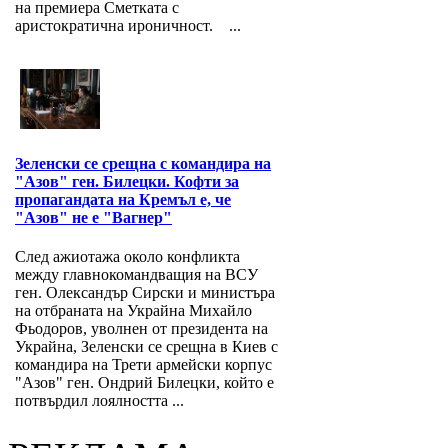
на премиера Сметката с
аристократична ироничност. ...
Зеленски се срещна с командира на
"Азов" ген. Билецки. Кофти за
пропагандата на Кремъл е, че
"Азов" не е "Вагнер"
След ажиотажа около конфликта
между главнокомандващия на ВСУ
ген. Олександър Сирски и министъра
на отбраната на Украйна Михайло
Фьодоров, уволнен от президента на
Украйна, Зеленски се срещна в Киев с
командира на Трети армейски корпус
"Азов" ген. Ондрий Билецки, който е
потвърдил лоялността ...