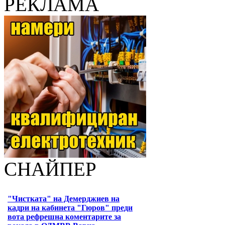
РЕКЛАМА
СНАЙПЕР
"Чистката" на Демерджиев на
кадри на кабинета "Гюров" преди
вота рефрешна коментарите за