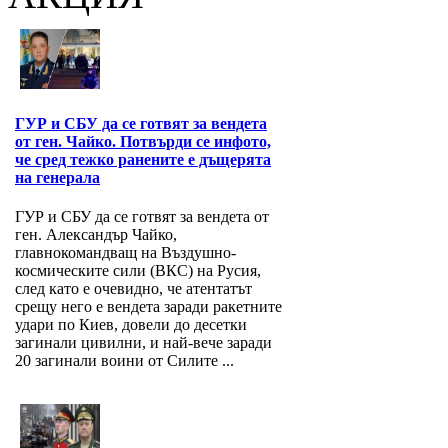
ГУР и СБУ да се готвят за вендета
от ген. Чайко. Потвърди се инфото,
че сред тежко ранените е дъщерята
на генерала
ГУР и СБУ да се готвят за вендета от
ген. Александър Чайко,
главнокомандващ на Въздушно-
космическите сили (ВКС) на Русия,
след като е очевидно, че атентатът
срещу него е вендета заради ракетните
удари по Киев, довели до десетки
загинали цивилни, и най-вече заради
20 загинали воини от Силите ...