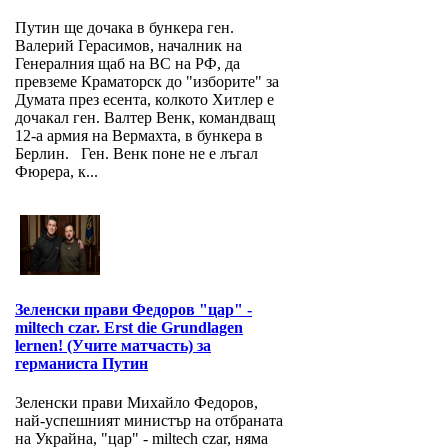
Путин ще дочака в бункера ген.
Валерий Герасимов, началник на
Генералния щаб на ВС на РФ, да
превземе Краматорск до "изборите" за
Думата през есента, колкото Хитлер е
дочакал ген. Валтер Венк, командващ
12-а армия на Вермахта, в бункера в
Берлин. Ген. Венк поне не е лъгал
Фюрера, к...
Зеленски прави Федоров "цар" -
miltech czar. Erst die Grundlagen
lernen! (Учите матчасть) за
германиста Путин
Зеленски прави Михайло Федоров,
най-успешният министър на отбраната
на Украйна, "цар" - miltech czar, няма