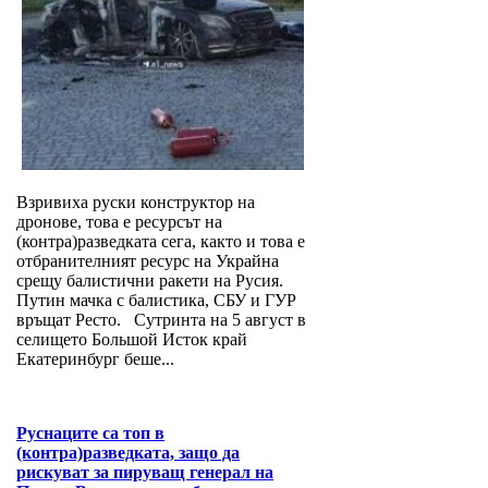
Взривиха руски конструктор на
дронове, това е ресурсът на
(контра)разведката сега, както и това е
отбранителният ресурс на Украйна
срещу балистични ракети на Русия.
Путин мачка с балистика, СБУ и ГУР
връщат Ресто. Сутринта на 5 август в
селището Большой Исток край
Екатеринбург беше...
Руснаците са топ в
(контра)разведката, защо да
рискуват за пируващ генерал на