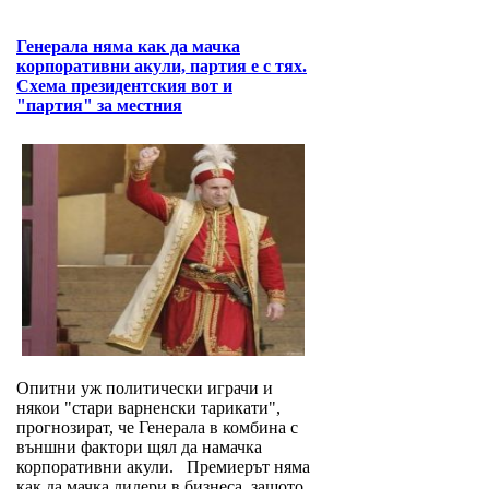
Генерала няма как да мачка
корпоративни акули, партия е с тях.
Схема президентския вот и
"партия" за местния
Опитни уж политически играчи и
някои "стари варненски тарикати",
прогнозират, че Генерала в комбина с
външни фактори щял да намачка
корпоративни акули. Премиерът няма
как да мачка лидери в бизнеса, защото