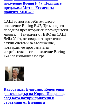
поколение Boeing F-47. Поляците
прецакаха Митко Есемеса за
щайгите МИГ-29
САЩ готвят изтребител шесто
поколение Boeing F-47, Тръмп ще го
аплодира през втория си президентски
мандат. Генералът от ВВС на САЩ
Дейл Уайт, отговарящ за критично
важни системи за въоръжение,
потвърди, че програмата за
изтребителя шесто поколение Boeing
F-47 се изпълнява по гра...
Кадровикът Благомир Коцев опря
до скъп кадър на Кирил Йорданов,
след като натири приятели и
съратници от Билдинга