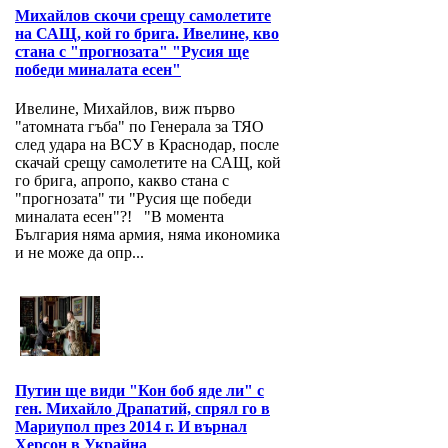
Михайлов скочи срещу самолетите
на САЩ, кой го брига. Ивелине, кво
стана с "прогнозата" "Русия ще
победи миналата есен"
Ивелине, Михайлов, виж първо
"атомната гъба" по Генерала за ТЯО
след удара на ВСУ в Краснодар, после
скачай срещу самолетите на САЩ, кой
го брига, апропо, какво стана с
"прогнозата" ти "Русия ще победи
миналата есен"?! "В момента
България няма армия, няма икономика
и не може да опр...
Путин ще види "Кон боб яде ли" с
ген. Михайло Драпатий, спрял го в
Мариупол през 2014 г. И върнал
Херсон в Украйна