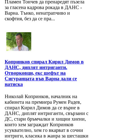
Пламен Тончев да пренаредят пъзела
за гласена кадрова рокада в ДАНС -
Варна. Тънко, ненатрапчиво и
скофтия, без да се пра...
Копринков спирал Кирил Димов в
ДАНС, диплят интриганти.
Отворковци, екс шефът на
Сигуранцата във Варна дали се
натиска
Николай Копринков, началник на
кабинета на премиера Румен Радев,
спирал Кирил Димов да се върне в
ДАНС, диплят интриганти, свързани с
ДС, стари бръмчалки и хищни хиени,
които хем заграждат Копринков
усуквателно, хем го вкарват в сочни
интриги, класика в жанра за шесташки