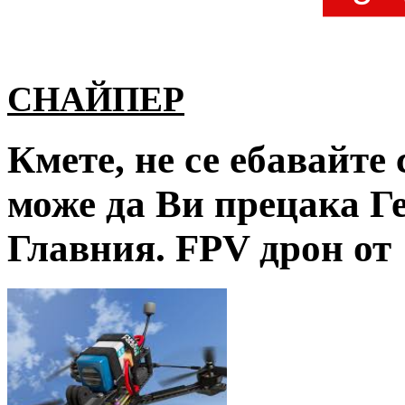
СНАЙПЕР
Кмете, не се ебавайте
може да Ви прецака Г
Главния. FPV дрон от