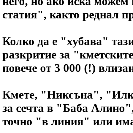
него, но ако иска можем
статия", както реднал п
Колко да е "хубава" таз
разкритие за "кметските
повече от 3 000 (!) влиза
Кмете, "Никсъна", "Илк
за сечта в "Баба Алино"
точно "в линия" или има