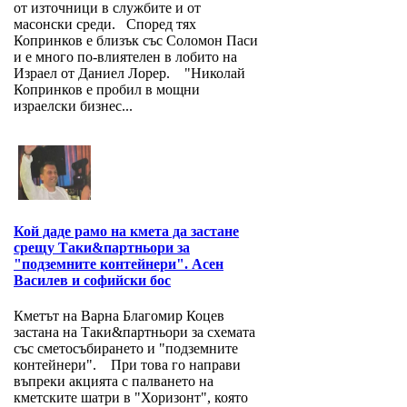
от източници в службите и от
масонски среди. Според тях
Копринков е близък със Соломон Паси
и е много по-влиятелен в лобито на
Израел от Даниел Лорер. "Николай
Копринков е пробил в мощни
израелски бизнес...
Кой даде рамо на кмета да застане
срещу Таки&партньори за
"подземните контейнери". Асен
Василев и софийски бос
Кметът на Варна Благомир Коцев
застана на Таки&партньори за схемата
със сметосъбирането и "подземните
контейнери". При това го направи
въпреки акцията с палването на
кметските шатри в "Хоризонт", която