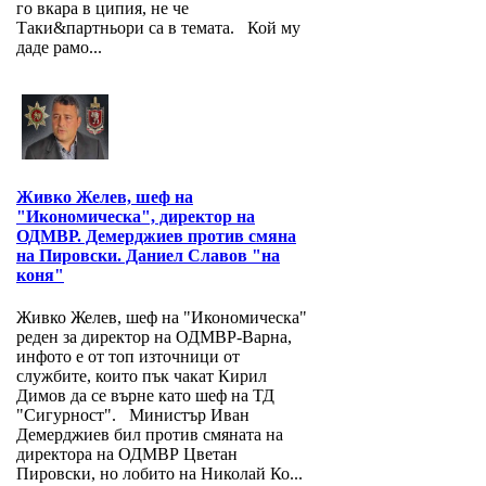
го вкара в ципия, не че
Таки&партньори са в темата. Кой му
даде рамо...
Живко Желев, шеф на
"Икономическа", директор на
ОДМВР. Демерджиев против смяна
на Пировски. Даниел Славов "на
коня"
Живко Желев, шеф на "Икономическа"
реден за директор на ОДМВР-Варна,
инфото е от топ източници от
службите, които пък чакат Кирил
Димов да се върне като шеф на ТД
"Сигурност". Министър Иван
Демерджиев бил против смяната на
директора на ОДМВР Цветан
Пировски, но лобито на Николай Ко...