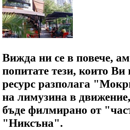
Вижда ни се в повече, а
попитате тези, които Ви
ресурс разполага "Мокри
на лимузина в движение,
бъде филмирано от "час
"Никсъна".