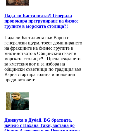
Пада ли Бастилията?! Генерала
провокира прегрупиране на бизнес
групите в морската столица?!
Пада ли Бастилията във Варна с
генералски щурм, тоест доминирането
на фракциите на бизнес групите в
мнозинството в Общинския съвет в
морската столица?! Пренареждането
за кметския вот и за избора на
общински съветници по традиция във
Варна стартира година и половина
преди вотовете. ...
Движуха в Дубай. BG братвата,
начело с Пахана Таки, застава до
Орлин Алексиев и до Пеевски тоже,