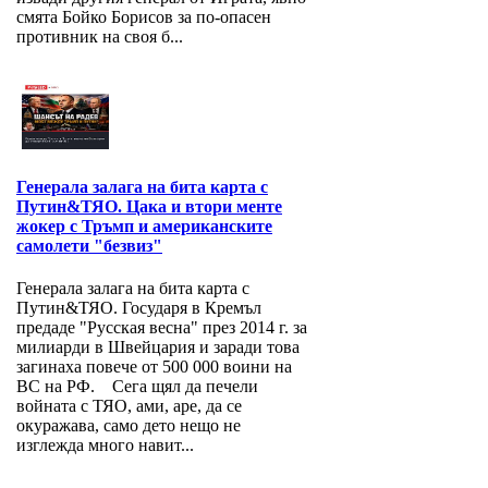
смята Бойко Борисов за по-опасен
противник на своя б...
Генерала залага на бита карта с
Путин&ТЯО. Цака и втори менте
жокер с Тръмп и американските
самолети "безвиз"
Генерала залага на бита карта с
Путин&ТЯО. Государя в Кремъл
предаде "Русская весна" през 2014 г. за
милиарди в Швейцария и заради това
загинаха повече от 500 000 воини на
ВС на РФ. Сега щял да печели
войната с ТЯО, ами, аре, да се
окуражава, само дето нещо не
изглежда много навит...