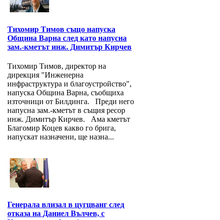
Тихомир Тимов също напуска
Община Варна след като напусна
зам.-кметът инж. Димитър Кирчев
Тихомир Тимов, директор на
дирекция "Инженерна
инфраструктура и благоустройство",
напуска Община Варна, съобщиха
източници от Билдинга. Преди него
напусна зам.-кметът в същия ресор
инж. Димитър Кирчев. Ама кметът
Благомир Коцев какво го брига,
напускат назначени, ще назна...
Генерала влизал в цугцванг след
отказа на Даниел Вълчев, с