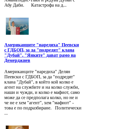
Абу Даби. Катастрофа на д...
Американците "наредиха" Пеевски
с ГДБОП, за да "подредят" клана
"Дубай". "Янките" дават рамо на
Демерджиев
Американците "наредиха" Делян
Пеевски с ГДБОП, за да "подредят"
клана "Дубай", в който кой колко е
агент на службите и на колко служби,
наши и чужди, и колко е мафиот, само
може да се предполага колко, но не и
че не е хем "агент", хем "мафиот" -
това е по подразбиране. Политически
...