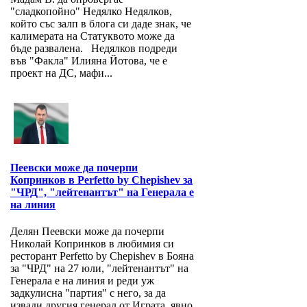
"сладкопойно" Недялко Недялков,
който със залп в блога си даде знак, че
калимерата на Статуквото може да
бъде развалена. Недялков подреди
във "Факла" Илияна Йотова, че е
проект на ДС, мафи...
Пеевски може да почерпи
Копринков в Perfetto by Chepishev за
"ЧРД", "лейтенантът" на Генерала е
на линия
Делян Пеевски може да почерпи
Николай Копринков в любимия си
ресторант Perfetto by Chepishev в Бояна
за "ЧРД" на 27 юли, "лейтенантът" на
Генерала е на линия и реди уж
задкулисна "партия" с него, за да
извади другия генерал от Играта, явно