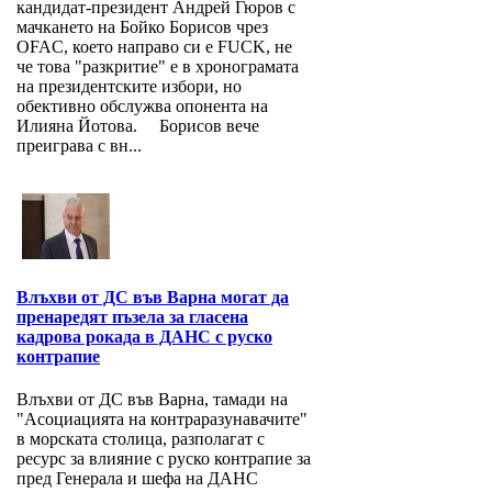
кандидат-президент Андрей Гюров с
мачкането на Бойко Борисов чрез
OFAC, което направо си е FUCK, не
че това "разкритие" е в хронограмата
на президентските избори, но
обективно обслужва опонента на
Илияна Йотова. Борисов вече
преиграва с вн...
Влъхви от ДС във Варна могат да
пренаредят пъзела за гласена
кадрова рокада в ДАНС с руско
контрапие
Влъхви от ДС във Варна, тамади на
"Асоциацията на контраразунавачите"
в морската столица, разполагат с
ресурс за влияние с руско контрапие за
пред Генерала и шефа на ДАНС