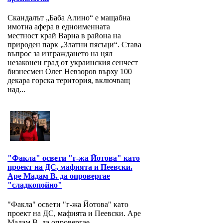
Скандалът „Баба Алино“ е мащабна
имотна афера в едноименната
местност край Варна в района на
природен парк „Златни пясъци“. Става
въпрос за изграждането на цял
незаконен град от украинския сенчест
бизнесмен Олег Невзоров върху 100
декара горска територия, включващ
над...
"Факла" освети "г-жа Йотова" като
проект на ДС, мафията и Пеевски.
Аре Мадам В. да опровергае
"сладкопойно"
"Факла" освети "г-жа Йотова" като
проект на ДС, мафията и Пеевски. Аре
Мадам В. да опровергае