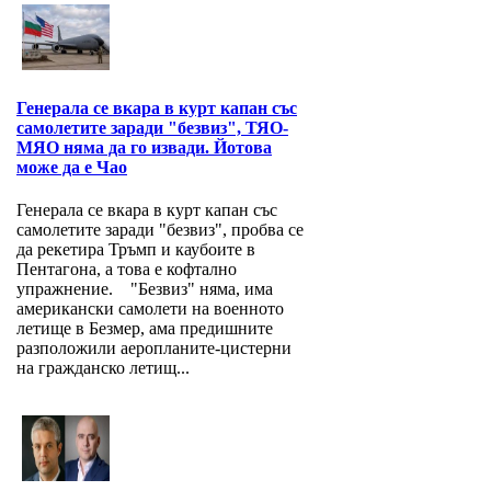
Генерала се вкара в курт капан със
самолетите заради "безвиз", ТЯО-
МЯО няма да го извади. Йотова
може да е Чао
Генерала се вкара в курт капан със
самолетите заради "безвиз", пробва се
да рекетира Тръмп и каубоите в
Пентагона, а това е кофтално
упражнение. "Безвиз" няма, има
американски самолети на военното
летище в Безмер, ама предишните
разположили аеропланите-цистерни
на гражданско летищ...