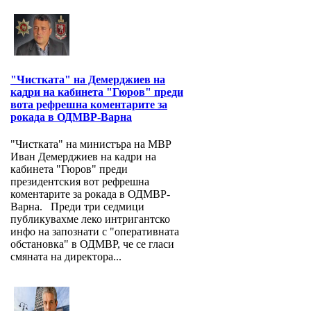
"Чистката" на Демерджиев на
кадри на кабинета "Гюров" преди
вота рефрешна коментарите за
рокада в ОДМВР-Варна
"Чистката" на министъра на МВР
Иван Демерджиев на кадри на
кабинета "Гюров" преди
президентския вот рефрешна
коментарите за рокада в ОДМВР-
Варна. Преди три седмици
публикувахме леко интригантско
инфо на запознати с "оперативната
обстановка" в ОДМВР, че се гласи
смяната на директора...