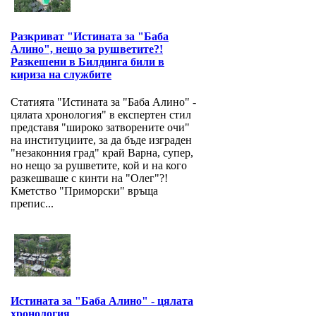
Разкриват "Истината за "Баба
Алино", нещо за рушветите?!
Разкешени в Билдинга били в
кириза на службите
Статията "Истината за "Баба Алино" -
цялата хронология" в експертен стил
представя "широко затворените очи"
на институциите, за да бъде изграден
"незаконния град" край Варна, супер,
но нещо за рушветите, кой и на кого
разкешваше с кинти на "Олег"?!
Кметство "Приморски" връща
препис...
Истината за "Баба Алино" - цялата
хронология