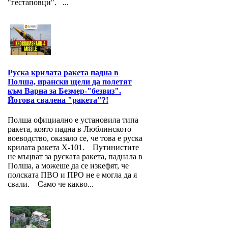
"гестаповци". ...
Руска крилата ракета падна в
Полша, ирански щели да полетят
към Варна за Безмер-"безвиз".
Йотова свалена "ракета"?!
Полша официално е установила типа
ракета, която падна в Люблинското
воеводство, оказало се, че това е руска
крилата ракета Х-101. Путинистите
не мъцват за руската ракета, паднала в
Полша, а можеше да се изкефят, че
полската ПВО и ПРО не е могла да я
свали. Само че какво...