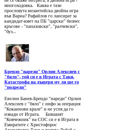
не се окаже интрига, а двойна игра -
многоходовка. Каква е тази
прословута византийска двойна игра
във Варна? Рафайлов го лансират за
кандидат-кмет на ПБ "царски" бизнес
кръгове - "папазовски", "ралчевски",
"буз...
Брендо "нареди" Орлин Алексиев с
"бяло", той си е в Играта с Таки.
Катастрофа на дъщеря му ли ще го
"подреди"
Евелин Банев-Брендо "нареди" Орлин
Алексиев с "бяло" с инфо за операция
"Кокаинови крале" и не успя да го
извади от Играта. Бившият
"Ковчежник" на СОС си е в Играта в
Емиратите с Христофорос
Аманатидис-Таки и редува Дубай с