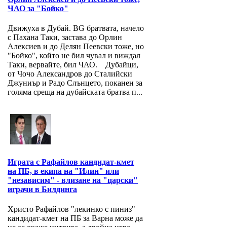
ЧАО за "Бойко"
Движуха в Дубай. BG братвата, начело
с Пахана Таки, застава до Орлин
Алексиев и до Делян Пеевски тоже, но
"Бойко", който не бил чувал и виждал
Таки, вервайте, бил ЧАО. Дубайци,
от Чочо Александров до Сталийски
Джуниър и Радо Слънцето, поканен за
голяма среща на дубайската братва п...
Играта с Рафайлов кандидат-кмет
на ПБ, в екипа на "Илин" или
"независим" - влизане на "царски"
играчи в Билдинга
Христо Рафайлов "лекинко с пиниз"
кандидат-кмет на ПБ за Варна може да