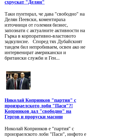
схрускат "Делян"
Таки пунтирал, че дава "свободно" на
Делян Пеевски, коментираха
източници от големия бизнес,
запознати с актуалните активности на
Гърка в корпоративно-властовото
задкулисие. Според тях Дубайският
тандем бил непробиваем, освен ако не
интервенират американски и
британски служби и Ген...
Николай Копринков "партия" с
произраелското лоби "Паси"?!
Копринков дал "свободно" на
Гергов и проруски масони
Николай Копринков е "партия" с
произраелското лоби "Паси", инфото е