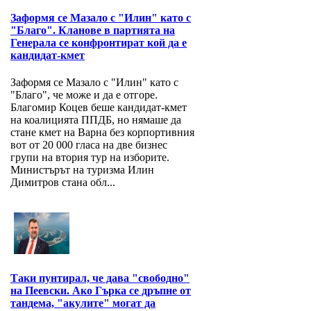
Заформя се Мазало с "Илин" като с
"Благо". Кланове в партията на
Генерала се конфронтират кой да е
кандидат-кмет
Заформя се Мазало с "Илин" като с
"Благо", че може и да е отгоре.
Благомир Коцев беше кандидат-кмет
на коалицията ППДБ, но нямаше да
стане кмет на Варна без корпортивния
вот от 20 000 гласа на две бизнес
групи на втория тур на изборите.
Министърът на туризма Илин
Димитров стана обл...
Таки пунтирал, че дава "свободно"
на Пеевски. Ако Гърка се дръпне от
тандема, "акулите" могат да