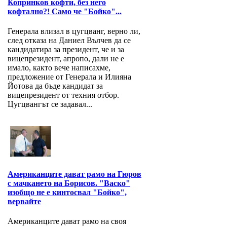
Копринков кофти, без него
кофтално?! Само че "Бойко"...
Генерала влизал в цугцванг, верно ли,
след отказа на Даниел Вълчев да се
кандидатира за президент, че и за
вицепрезидент, апропо, дали не е
имало, както вече написахме,
предложение от Генерала и Илияна
Йотова да бъде кандидат за
вицепрезидент от техния отбор.
Цугцвангът се задавал...
Американците дават рамо на Гюров
с мачкането на Борисов. "Васко"
изобщо не е кинтосвал "Бойко",
вервайте
Американците дават рамо на своя