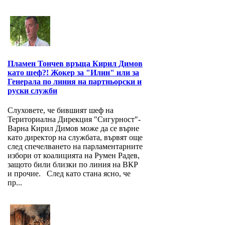
Пламен Тончев връща Кирил Димов
като шеф?! Жокер за "Илин" или за
Генерала по линия на партньорски и
руски служби
Слуховете, че бившият шеф на
Териториална Дирекция "Сигурност"-
Варна Кирил Димов може да се върне
като директор на службата, вървят още
след спечелването на парламентарните
избори от коалицията на Румен Радев,
защото били близки по линия на ВКР
и прочие. След като стана ясно, че
пр...