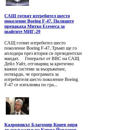
САЩ готвят изтребител шесто
поколение Boeing F-47. Поляците
прецакаха Митко Есемеса за
щайгите МИГ-29
САЩ готвят изтребител шесто
поколение Boeing F-47, Тръмп ще го
аплодира през втория си президентски
мандат. Генералът от ВВС на САЩ
Дейл Уайт, отговарящ за критично
важни системи за въоръжение,
потвърди, че програмата за
изтребителя шесто поколение Boeing
F-47 се изпълнява по гра...
Кадровикът Благомир Коцев опря
до скъп кадър на Кирил Йорданов,