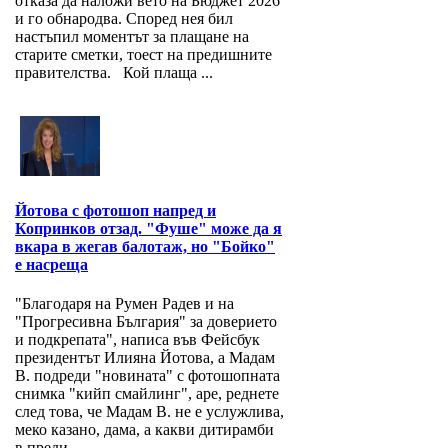
отказа да наложи вето на Бюджет 2026
и го обнародва. Според нея бил
настъпил моментът за плащане на
старите сметки, тоест на предишните
правителства. Кой плаща ...
Йотова с фотошоп напред и
Копринков отзад. "Фуше" може да я
вкара в жегав балотаж, но "Бойко"
е насреща
"Благодаря на Румен Радев и на
"Прогресивна България" за доверието
и подкрепата", написа във Фейсбук
президентът Илияна Йотова, а Мадам
В. подреди "новината" с фотошопната
снимка "кийп смайлинг", аре, реднете
след това, че Мадам В. не е услужлива,
меко казано, дама, а какви дитирамби
в преди...