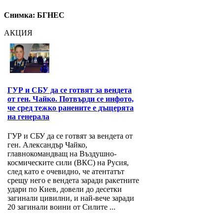
Снимка: БГНЕС
АКЦИЯ
ГУР и СБУ да се готвят за вендета
от ген. Чайко. Потвърди се инфото,
че сред тежко ранените е дъщерята
на генерала
ГУР и СБУ да се готвят за вендета от
ген. Александър Чайко,
главнокомандващ на Въздушно-
космическите сили (ВКС) на Русия,
след като е очевидно, че атентатът
срещу него е вендета заради ракетните
удари по Киев, довели до десетки
загинали цивилни, и най-вече заради
20 загинали воини от Силите ...