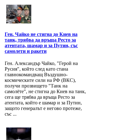
Ген. Чайко не стигна до Киев на
танк, трябва да връща Ресто за
атентата, шамар и за Путин, със
самолети и ракети
Ген. Александър Чайко, "Герой на
Русия", който след като стана
главнокомандващ Въздушно-
космическите сили на РФ (ВКС),
получи прозвището "Танк на
самолёте", не стигна до Киев на танк,
сега ще трябва да връща Ресто за
атентата, който е шамар и за Путин,
защото генералът е негово протеже,
със ...