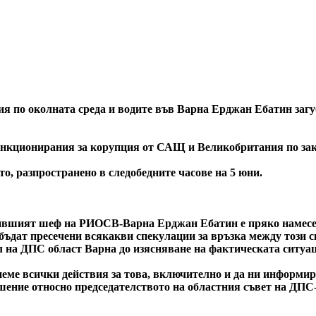
я по околната среда и водите във Варна Ерджан Ебатин загу
санкционирания за корупция от САЩ и Великобритания по з
то, разпространено в следобедните часове на 5 юни.
 бившият шеф на РИОСВ-Варна Ерджан Ебатин е пряко намесен
 бъдат пресечени всякакви спекулации за връзка между този
ел на ДПС област Варна до изясняване на фактическата ситуа
ме всички действия за това, включително и да ни информира 
шение относно председателството на областния съвет на ДПС-