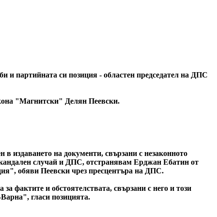
би и партийната си позиция - областен председател на ДПС
акона "Магнитски" Делян Пеевски.
 в издаването на документи, свързани с незаконното
 скандален случай и ДПС, отстранявам Ерджан Ебатин от
ция", обяви Пеевски чрез пресцентъра на ДПС.
за фактите и обстоятелствата, свързани с него и този
Варна", гласи позицията.