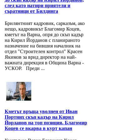
след като натири приятели и
съратници от Билдинга
Брилянтният кадровик, сарказъм, ако
нещо, кадровикът Благомир Коцев,
кметът на Варна, опря до скъп кадър
на Кирил Йорданов с планираното
назначение на бившия началник на
отдел "Строителен контрол" Красен
Якимов за врид директор на най-
важната дирекция в Община Варна -
УСКОР. Преди ...
Кметът връща уволнен от Иван
Портних скъп кадър на Кирил
Йорданов на топ позиция. Благомир
Коцев се вкарва в курт капан