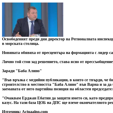
Освободеният преди дни директор на Регионалната инспекци
в морската столица.
Новината обявиха от пресцентъра на формацията с лидер 
Лично той стои зад решението, става ясно от прессъобщение
Заради "Баба Алино"
"Във връзка с медийни публикации, в които се твърди, че
строителство в местността "Баба Алино" във Варна и за да
заеманата от него партийна позиция на областен председат
"Очаквам Ерджан Ебатин да защити името си, като предприе
казус. На тази база ЦОБ на ДПС ще вземе окончателното ре
Източник: Actuaalno.com