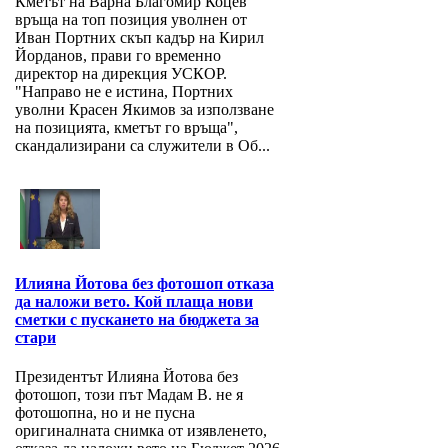
Кметът на Варна Благомир Коцев
връща на топ позиция уволнен от
Иван Портних скъп кадър на Кирил
Йорданов, прави го временно
директор на дирекция УСКОР.
"Направо не е истина, Портних
уволни Красен Якимов за използване
на позицията, кметът го връща",
скандализирани са служители в Об...
Илияна Йотова без фотошоп отказа
да наложи вето. Кой плаща нови
сметки с пускането на бюджета за
стари
Президентът Илияна Йотова без
фотошоп, този път Мадам В. не я
фотошопна, но и не пусна
оригиналната снимка от изявленето,