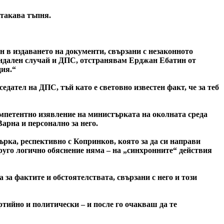
 такава тъпня.
 в издаването на документи, свързани с незаконното
кандален случай и ДПС, отстранявам Ерджан Ебатин от
ция.“
дател на ДПС, тъй като е световно известен факт, че за теб
етентно изявление на министърката на околната среда
рна и персонално за него.
ърка, респективно с Копринков, която за да си направи
руго логично обяснение няма – на „синхронните“ действия
за фактите и обстоятелствата, свързани с него и този
тийно и политически – и после го очакваш да те