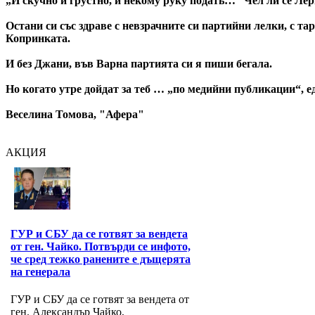
„И скучно и грустно, и некому руку подать…“ Чел ли се Ле
Остани си със здраве с невзрачните си партийни лелки, с та
Копринката.
И без Джани, във Варна партията си я пиши бегала.
Но когато утре дойдат за теб … „по медийни публикации“, е
Веселина Томова, "Афера"
АКЦИЯ
ГУР и СБУ да се готвят за вендета
от ген. Чайко. Потвърди се инфото,
че сред тежко ранените е дъщерята
на генерала
ГУР и СБУ да се готвят за вендета от
ген. Александър Чайко,