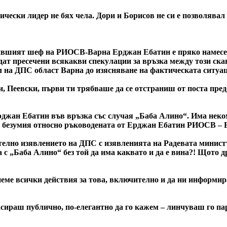
чески лидер не бях чела. Дори и Борисов не си е позволявал
 бившият шеф на РИОСВ-Варна Ерджан Ебатин е пряко намесен
ъдат пресечени всякакви спекулации за връзка между този с
ел на ДПС област Варна до изясняване на фактическата ситуа
 Пеевски, първи ти трябваше да се отстраниш от поста предсе
н Ебатин във връзка със случая „Баба Алино“. Има некомп
безумия относно ръководената от Ерджан Ебатин РИОСВ – Ва
рително изявлението на ДПС с изявленията на Радевата минист
с „Баба Алино“ без той да има каквато и да е вина?! Щото д
ме всички действия за това, включително и да ни информира 
сираш публично, по-елегантно да го кажем – линчуваш го пар