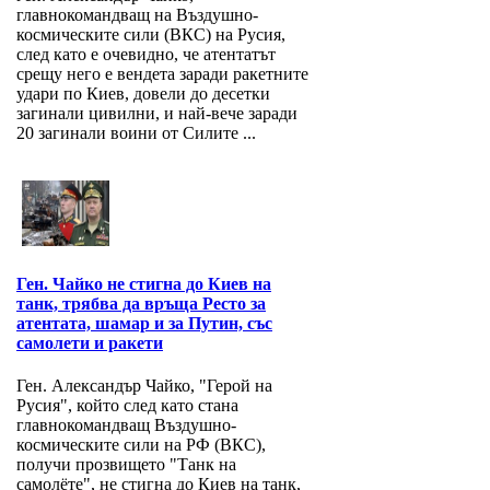
главнокомандващ на Въздушно-
космическите сили (ВКС) на Русия,
след като е очевидно, че атентатът
срещу него е вендета заради ракетните
удари по Киев, довели до десетки
загинали цивилни, и най-вече заради
20 загинали воини от Силите ...
Ген. Чайко не стигна до Киев на
танк, трябва да връща Ресто за
атентата, шамар и за Путин, със
самолети и ракети
Ген. Александър Чайко, "Герой на
Русия", който след като стана
главнокомандващ Въздушно-
космическите сили на РФ (ВКС),
получи прозвището "Танк на
самолёте", не стигна до Киев на танк,