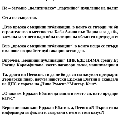
По – безумно „политическо“ „партийно“ изявление на полити
Сега по същество.
„Във връзка с медийни публикации, в които се твърди, че
строителство в местността Баба Алино във Варна и за да б
заеманата от него партийна позиция на областен председат
Във „връзка с медийни публикации“, в които нещо се твърди,
има поне по двайсет публикации всеки ден.
Впрочем, „медийни публикации“ НИКЪДЕ НЯМА срещу Ерджа
Росица Карамфилова, която наговори лъжи, манипулации и 
Та, драги ни Пеевски, ти да не би да си съгласувал предва
дърварски пиар, набута идиотски Ерджан Ебатин в скандала 
на ДПС с хората на „Чичо Румен“/“Мистър Кеш“.
„Очаквам Ерджан Ебатин да защити името си, като предприе
казус.“
Верно ли очакваш Ерджан Ебатин, а, Пеевски?! Първо го на
информира за фактите, свързани с него и този казус?!