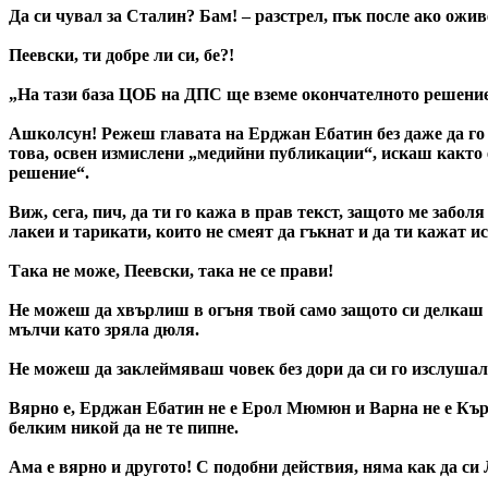
Да си чувал за Сталин? Бам! – разстрел, пък после ако ожив
Пеевски, ти добре ли си, бе?!
„На тази база ЦОБ на ДПС ще вземе окончателното решение
Ашколсун! Режеш главата на Ерджан Ебатин без даже да 
това, освен измислени „медийни публикации“, искаш както е
решение“.
Виж, сега, пич, да ти го кажа в прав текст, защото ме забол
лакеи и тарикати, които не смеят да гъкнат и да ти кажат и
Така не може, Пеевски, така не се прави!
Не можеш да хвърлиш в огъня твой само защото си делкаш 
мълчи като зряла дюля.
Не можеш да заклеймяваш човек без дори да си го изслушал,
Вярно е, Ерджан Ебатин не е Ерол Мюмюн и Варна не е Кър
белким никой да не те пипне.
Ама е вярно и другото! С подобни действия, няма как да си