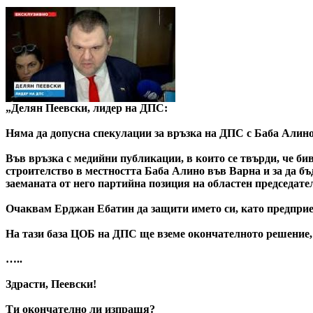
„Делян Пеевски, лидер на ДПС:
Няма да допусна спекулации за връзка на ДПС с Баба Алин
Във връзка с медийни публикации, в които се твърди, че 
строителство в местността Баба Алино във Варна и за да б
заеманата от него партийна позиция на областен председат
Очаквам Ерджан Ебатин да защити името си, като предприеме
На тази база ЦОБ на ДПС ще вземе окончателното решение,
…..
Здрасти, Пеевски!
Ти окончателно ли изпращя?