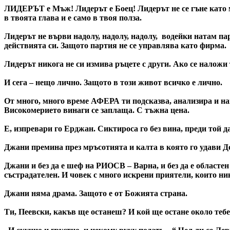
ЛИДЕРЪТ е Мъж! Лидерът е Боец! Лидерът не се гъне като ма
в твоята глава и е само в твоя полза.
Лидерът не върви надолу, надолу, надолу, водейки натам парт
действията си. Защото партия не се управлява като фирма.
Лидерът никога не си измива ръцете с други. Ако се наложи 
И сега – нещо лично. Защото в този живот всичко е лично.
От много, много време АФЕРА ти подсказва, анализира и напи
Високомерието винаги се заплаща. С тъжна цена.
Е, изпревари го Ерджан. Сиктироса го без вина, преди той д
Джани премина през мръсотията и калта в която го удави До
Джани и без да е шеф на РИОСВ – Варна, и без да е областе
състрадателен. И човек с много искрени приятели, които ник
Джани няма драма. Защото е от Божията страна.
Ти, Пеевски, какъв ще останеш? И кой ще остане около тебе?