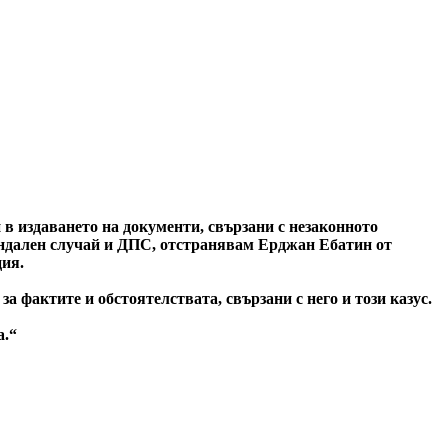
в издаването на документи, свързани с незаконното
кандален случай и ДПС, отстранявам Ерджан Ебатин от
ция.
 фактите и обстоятелствата, свързани с него и този казус.
а.“