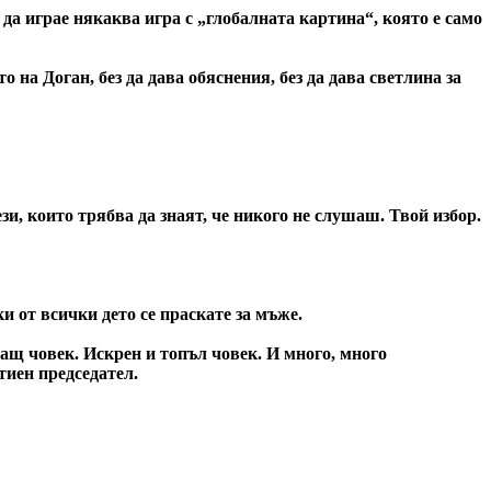
да играе някаква игра с „глобалната картина“, която е само
 на Доган, без да дава обяснения, без да дава светлина за
зи, които трябва да знаят, че никого не слушаш. Твой избор.
и от всички дето се праскате за мъже.
ващ човек. Искрен и топъл човек. И много, много
тиен председател.