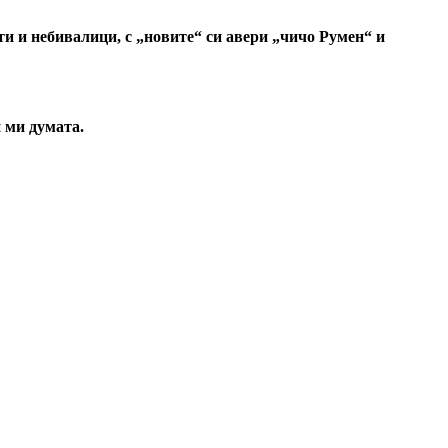
ети и небивалици, с „новите“ си авери „чичо Румен“ и
 ми думата.