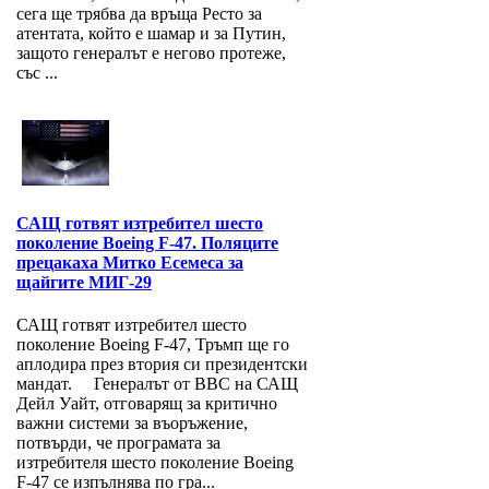
сега ще трябва да връща Ресто за
атентата, който е шамар и за Путин,
защото генералът е негово протеже,
със ...
САЩ готвят изтребител шесто
поколение Boeing F-47. Поляците
прецакаха Митко Есемеса за
щайгите МИГ-29
САЩ готвят изтребител шесто
поколение Boeing F-47, Тръмп ще го
аплодира през втория си президентски
мандат. Генералът от ВВС на САЩ
Дейл Уайт, отговарящ за критично
важни системи за въоръжение,
потвърди, че програмата за
изтребителя шесто поколение Boeing
F-47 се изпълнява по гра...