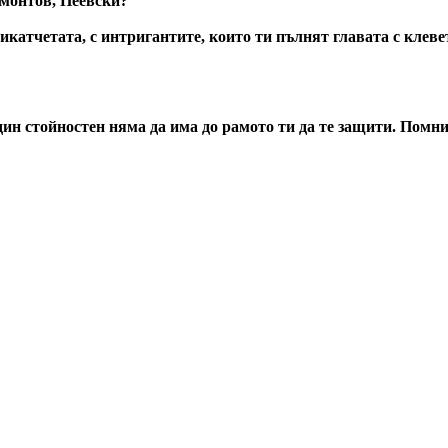
рмонтов, Пеевски?
рикатчетата, с интригантите, които ти пълнят главата с клев
дин стойностен няма да има до рамото ти да те защити. Помни