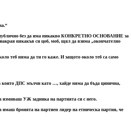
на.“
 му публично без да има никакво КОНКРЕТНО ОСНОВАНИЕ за
 накрая някакъв си цоб, моб, щял да взима „окончателно
коло теб няма да ти го каже. И защото около теб са само
а които ДПС мълчи като …, хайде няма да бъда цинична,
да измиваш УЖ задника на партията си с него.
 имаш бронята на партиен лидер на етническа партия, че