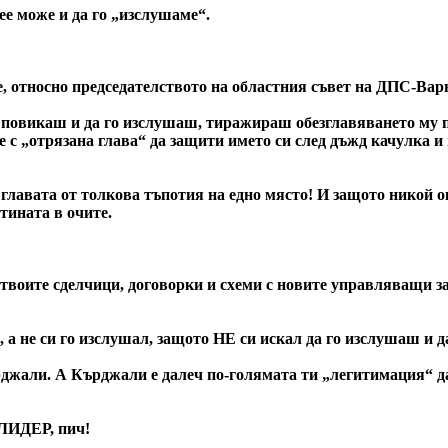
ее може и да го „изслушаме“.
, относно председателството на областния съвет на ДПС-Вар
го повикаш и да го изслушаш, тиражираш обезглавяването
 с „отрязана глава“ да защити името си след дъжд качулка и
я главата от толкова тъпотия на едно място! И защото никой о
стината в очите.
твоите сделчици, договорки и схеми с новите управляващи з
 а не си го изслушал, защото НЕ си искал да го изслушаш и 
джали. А Кърджали е далеч по-голямата ти „легитимация“ да
 ЛИДЕР, пич!