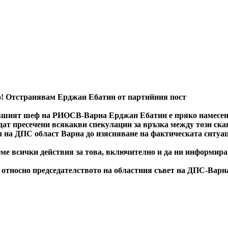
о! Отстранявам Ерджан Ебатин от партийния пост
бившият шеф на РИОСВ-Варна Ерджан Ебатин е пряко намесен 
ъдат пресечени всякакви спекулации за връзка между този с
ел на ДПС област Варна до изясняване на фактическата ситуа
 всички действия за това, включително и да ни информира за
 относно председателството на областния съвет на ДПС-Варн