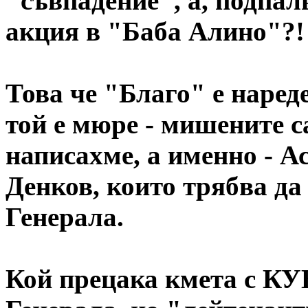
"съвпадение", а, подпал
акция в "Баба Алино"?!
Това че "Благо" е нареде
той е мюре - мишените са
написахме, а именно - А
Денков, които трябва да
Генерала.
Кой прецака кмета с КУБ