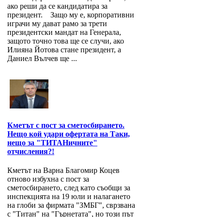
ако реши да се кандидатира за
президент. Защо му е, корпоративни
играчи му дават рамо за трети
президентски мандат на Генерала,
защото точно това ще се случи, ако
Илияна Йотова стане президент, а
Даниел Вълчев ще ...
Кметът с пост за сметосбирането.
Нещо кой удари офертата на Таки,
нещо за "ТИТАНичните"
отчисления?!
Кметът на Варна Благомир Коцев
отново избухна с пост за
сметосбирането, след като съобщи за
инспекцията на 19 юли и налагането
на глоби за фирмата "ЗМБГ", сврзвана
с "Титан" на "Гърнетата", но този път