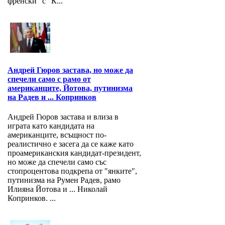
френски" с "К...
Андрей Гюров застава, но може да
спечели само с рамо от
американците, Йотова, путинизма
на Радев и ... Копринков
Андрей Гюров застава и влиза в
играта като кандидата на
американците, всъщност по-
реалистично е засега да се каже като
проамериканския кандидат-президент,
но може да спечели само със
стопроцентова подкрепа от "янките",
путинизма на Румен Радев, рамо
Илияна Йотова и ... Николай
Копринков. ...