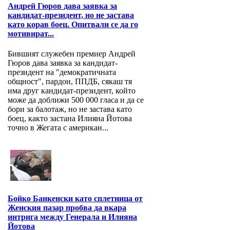
Андрей Гюров дава заявка за
кандидат-президент, но не застава
като корав боец. Опитвали се да го
мотивират...
Бившият служебен премиер Андрей
Гюров дава заявка за кандидат-
президент на "демократичната
общност", пардон, ППДБ, сякаш тя
има друг кандидат-президент, който
може да доближи 500 000 гласа и да се
бори за балотаж, но не застава като
боец, както застана Илияна Йотова
точно в Жегата с американ...
Бойко Банкенски като сплетница от
Женския пазар пробва да вкара
интрига между Генерала и Илияна
Йотова