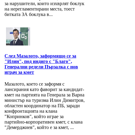
за нарушители, които изхврлят боклук
на нерегламентирани места, тоест
битката ЗА боклука в...
След Мазалото, заформящо се за
"Илин", под индиго с "Благо",
Генерални редели Пързалка с нов
играч за кмет
Мазалото, което се заформя с
лансирания като фаворит за кандидат-
кмет на партията на Генерала за Варна
министър на туризма Илин Димитров,
областен координатор на ПБ, заради
конфронтацията на клана
"Копринков", който играе за
партийно-корпоративен кмет, с клана
"Демерджиев", който е за кмет, ...