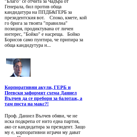
"Благо" се отчита за Чадъра от
Генерала, бил против обща
кандидатура на ППДБ&ГЕРБ за
президентския вот. Споко, кмете, кой
го брига за твоята "правилна"
позиция, продиктувана от личен
интерес, "Бойко" е насреща. Бойко
Борисов само пунтира, че припира за
обща кандидутура н...
Корпоративни акули, ГЕРБ и
Пеевски заформят схема Даниел
Вълчев да се пребори за балотаж, а
там поста на макс?!
Проф. Даниел Вълчев обяви, че не
иска подкрепа от нито една партия,
ако се кандидатира за президент. Защо
му е, корпоративни играчи му дават