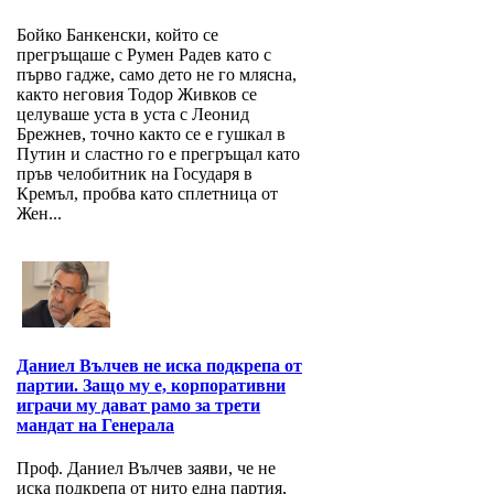
Бойко Банкенски, който се
прегръщаше с Румен Радев като с
първо гадже, само дето не го млясна,
както неговия Тодор Живков се
целуваше уста в уста с Леонид
Брежнев, точно както се е гушкал в
Путин и сластно го е прегръщал като
пръв челобитник на Государя в
Кремъл, пробва като сплетница от
Жен...
Даниел Вълчев не иска подкрепа от
партии. Защо му е, корпоративни
играчи му дават рамо за трети
мандат на Генерала
Проф. Даниел Вълчев заяви, че не
иска подкрепа от нито една партия,