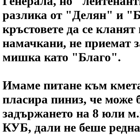
Генерала, но "лейтенанти
разлика от "Делян" и "Б
кръстовете да се кланят 
намачкани, не приемат з
мишка като "Благо".
Имаме питане към кмета
пласира пиниз, че може 
задържането на 8 юли м.г
КУБ, дали не беше редна