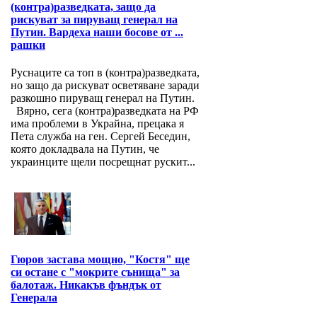
(контра)разведката, защо да
рискуват за пируващ генерал на
Путин. Вардеха наши босове от ...
рашки
Руснаците са топ в (контра)разведката,
но защо да рискуват осветяване заради
разкошно пируващ генерал на Путин.
Вярно, сега (контра)разведката на РФ
има проблеми в Украйна, прецака я
Пета служба на ген. Сергей Беседин,
която докладвала на Путин, че
украинците щели посрещнат рускит...
Гюров застава мощно, "Костя" ще
си остане с "мокрите сънища" за
балотаж. Никакъв фъндък от
Генерала