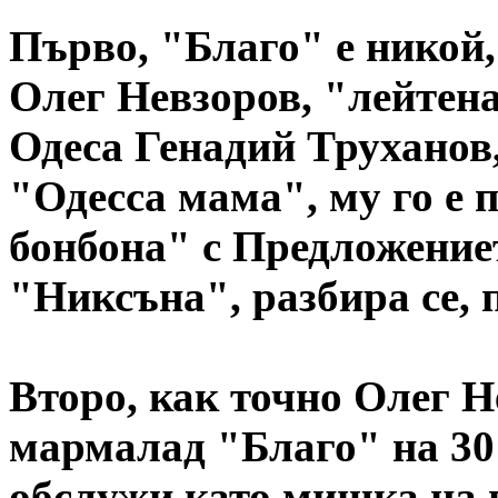
Първо, "Благо" е никой,
Олег Невзоров, "лейтен
Одеса Генадий Труханов,
"Одесса мама", му го е 
бонбона" с Предложениет
"Никсъна", разбира се, 
Второ, как точно Олег Н
мармалад "Благо" на 30 
обслужи като мишка на 