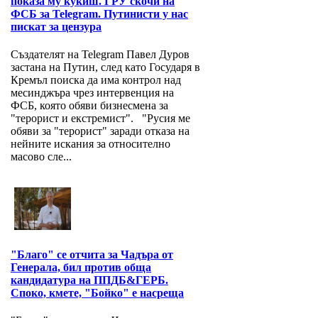
показа му кукиш. ГРУ скочи на
ФСБ за Telegram. Путинисти у нас
пискат за цензура
Създателят на Telegram Павел Дуров
застана на Путин, след като Государя в
Кремъл поиска да има контрол над
месинджъра чрез интервенция на
ФСБ, която обяви бизнесмена за
"терорист и екстремист". "Русия ме
обяви за "терорист" заради отказа на
нейните искания за относително
масово сле...
"Благо" се отчита за Чадъра от
Генерала, бил против обща
кандидатура на ППДБ&ГЕРБ.
Споко, кмете, "Бойко" е насреща