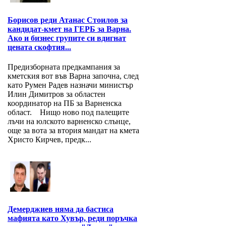
Борисов реди Атанас Стоилов за
кандидат-кмет на ГЕРБ за Варна.
Ако и бизнес групите си вдигнат
цената скофтия...
Предизборната предкампания за
кметския вот във Варна започна, след
като Румен Радев назначи министър
Илин Димитров за областен
координатор на ПБ за Варнeнска
област. Нищо ново под палещите
лъчи на юлското варненско слънце,
още за вота за втория мандат на кмета
Христо Кирчев, предк...
Демерджиев няма да бастиса
мафията като Хувър, реди поръчка