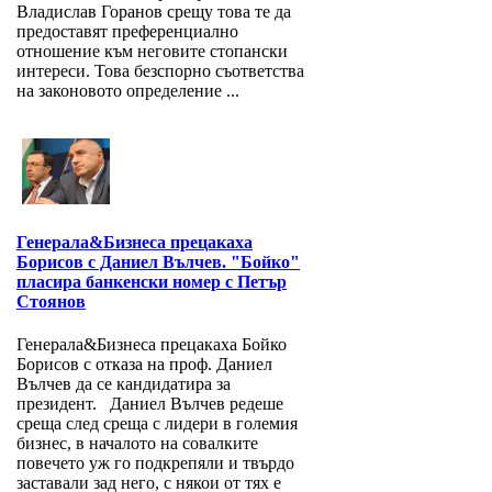
Владислав Горанов срещу това те да
предоставят преференциално
отношение към неговите стопански
интереси. Това безспорно съответства
на законовото определение ...
Генерала&Бизнеса прецакаха
Борисов с Даниел Вълчев. "Бойко"
пласира банкенски номер с Петър
Стоянов
Генерала&Бизнеса прецакаха Бойко
Борисов с отказа на проф. Даниел
Вълчев да се кандидатира за
президент. Даниел Вълчев редеше
среща след среща с лидери в големия
бизнес, в началото на совалките
повечето уж го подкрепяли и твърдо
заставали зад него, с някои от тях е