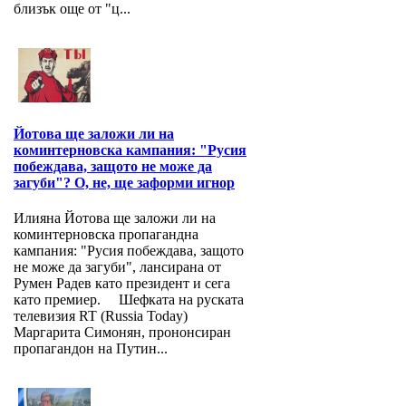
близък още от "ц...
Йотова ще заложи ли на
коминтерновска кампания: "Русия
побеждава, защото не може да
загуби"? О, не, ще заформи игнор
Илияна Йотова ще заложи ли на
коминтерновска пропагандна
кампания: "Русия побеждава, защото
не може да загуби", лансирана от
Румен Радев като президент и сега
като премиер. Шефката на руската
телевизия RT (Russia Today)
Маргарита Симонян, прононсиран
пропагандон на Путин...