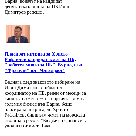
Варна, водачът на кандидат-
депутатската листа на ПБ Илин
Димитров редеше ...
Пласират интрига за Христо
Рафайлов кандидат-кмет на ПБ,
"работел много за ПБ". Вярно, във
"Фратели" на "Чаталджа"
Веднага след знаковото избиране на
Илин Димитров за областен
координатор на ПБ, реден от месеци за
кандидат-кмет хем на партията, хем на
големия бизнес във Варна, беше
пласирана интрига, че Христо
Рафайлов, бивш зам.-кмет на морската
столица в ресора "Бюджет и финанси",
уволнен от кмета Благ...