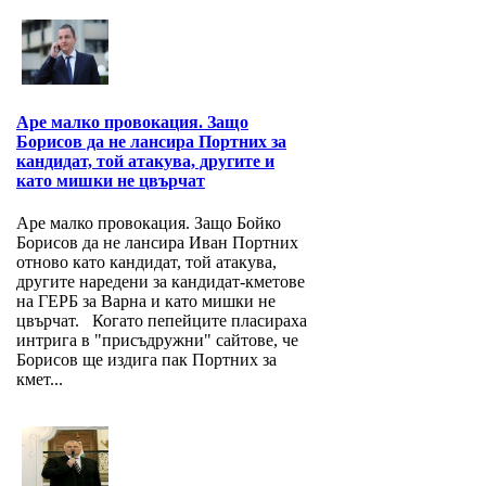
Аре малко провокация. Защо
Борисов да не лансира Портних за
кандидат, той атакува, другите и
като мишки не цвърчат
Аре малко провокация. Защо Бойко
Борисов да не лансира Иван Портних
отново като кандидат, той атакува,
другите наредени за кандидат-кметове
на ГЕРБ за Варна и като мишки не
цвърчат. Когато пепейците пласираха
интрига в "присъдружни" сайтове, че
Борисов ще издига пак Портних за
кмет...