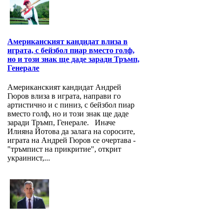
Американският кандидат влиза в
играта, с бейзбол пиар вместо голф,
но и този знак ще даде заради Тръмп,
Генерале
Американският кандидат Андрей
Гюров влиза в играта, направи го
артистично и с пиниз, с бейзбол пиар
вместо голф, но и този знак ще даде
заради Тръмп, Генерале. Иначе
Илияна Йотова да залага на соросите,
играта на Андрей Гюров се очертава -
"тръмпист на прикритие", открит
украинист,...