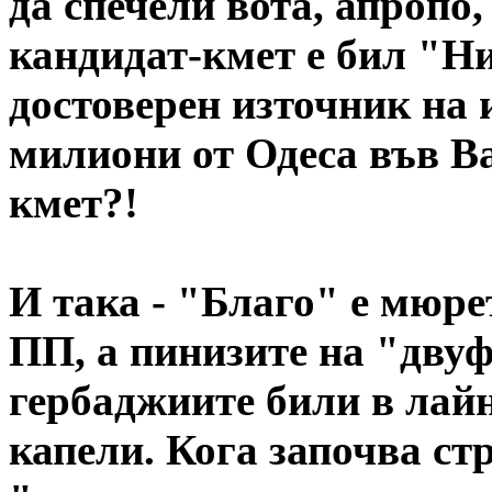
да спечели вота, апропо
кандидат-кмет е бил "Ни
достоверен източник на 
милиони от Одеса във Ва
кмет?!
И така - "Благо" е мюре
ПП, а пинизите на "дву
гербаджиите били в лайн
капели. Кога започва ст