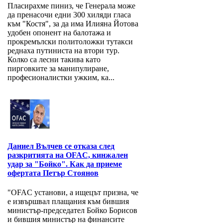
Пласирахме пиниз, че Генерала може
да пренасочи едни 300 хиляди гласа
към "Костя", за да има Илияна Йотова
удобен опонент на балотажа и
прокремълски политоложки тутакси
реднаха путиниста на втори тур.
Колко са лесни такива като
пирговките за манипулиране,
професионалистки ужким, ка...
Даниел Вълчев се отказа след
разкритията на OFAC, кинжален
удар за "Бойко". Как да приеме
офертата Петър Стоянов
"OFAC установи, а ищецът призна, че
е извършвал плащания към бившия
министър-председател Бойко Борисов
и бившия министър на финансите