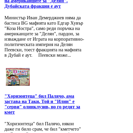
на американците за "Делян".
Дубайската фракция е аут
Министър Иван Демерджиев няма да
бастиса BG мафията като Едгар Хувър
"Коза Ностра", само реди поръчка на
американците за "Делян", пардон, за
изваждане от Играта на корпоративно-
политическата империя на Делян
Пеевски, тоест фракцията на мафията
в Дубай е аут. Пеевски може...
"Хоризонтеца" бил Палячо, ама
застава на Таки. Той и "Илин" е
"серви" олинклузив, но го редят за
кмет
"Хоризонтеца" бил Палячо, някои
даже ги било срам, че бил "кметчето"