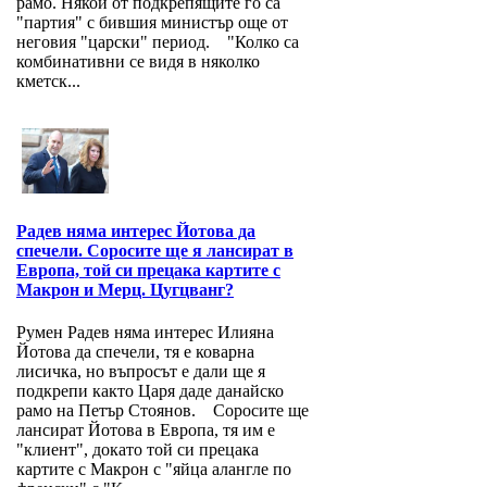
рамо. Някои от подкрепящите го са
"партия" с бившия министър още от
неговия "царски" период. "Колко са
комбинативни се видя в няколко
кметск...
Радев няма интерес Йотова да
спечели. Соросите ще я лансират в
Европа, той си прецака картите с
Макрон и Мерц. Цугцванг?
Румен Радев няма интерес Илияна
Йотова да спечели, тя е коварна
лисичка, но въпросът е дали ще я
подкрепи както Царя даде данайско
рамо на Петър Стоянов. Соросите ще
лансират Йотова в Европа, тя им е
"клиент", докато той си прецака
картите с Макрон с "яйца алангле по