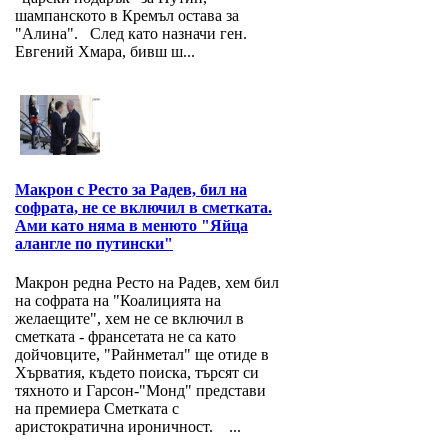
шампанското в Кремъл остава за
"Алина". След като назначи ген.
Евгений Хмара, бивш ш...
Макрон с Ресто за Радев, бил на
софрата, не се включил в сметката.
Ами като няма в менюто "Яйца
алангле по путински"
Макрон редна Ресто на Радев, хем бил
на софрата на "Коалицията на
желаещите", хем не се включил в
сметката - франсетата не са като
дойчовците, "Райнметал" ще отиде в
Хърватия, където поиска, търсят си
тяхното и Гарсон-"Монд" представи
на премиера Сметката с
аристократична ироничност. ...