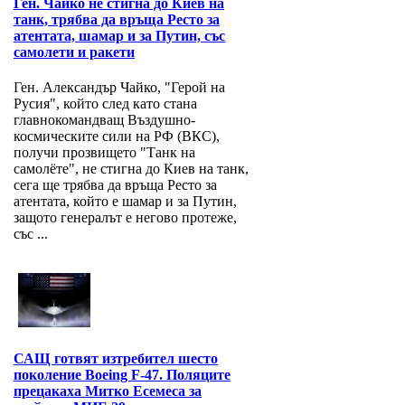
Ген. Чайко не стигна до Киев на
танк, трябва да връща Ресто за
атентата, шамар и за Путин, със
самолети и ракети
Ген. Александър Чайко, "Герой на
Русия", който след като стана
главнокомандващ Въздушно-
космическите сили на РФ (ВКС),
получи прозвището "Танк на
самолёте", не стигна до Киев на танк,
сега ще трябва да връща Ресто за
атентата, който е шамар и за Путин,
защото генералът е негово протеже,
със ...
САЩ готвят изтребител шесто
поколение Boeing F-47. Поляците
прецакаха Митко Есемеса за