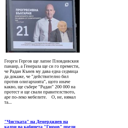
Георги Гергов ще лапне Пловдивския
панаир, а Генерала ще си го премести,
че Радан Кънев му дава една седмица
да докаже, че "действително бил
против олигархията", щото иначе
какво, ще събере "Радан" 200 000 на
протест и ще свали правителството,
аре по-леко мебелите. О, не, нямал
та...
"Чистката" на Демерджиев на
кадри на кабинета "Гюров" преди