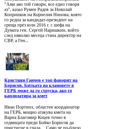
"Ами ако той говори, все едно говоря
аз", казал Румен Радев за Николай
Копринков на Корнелия Нинова, която
го редна за кандидат-президент на
среща през юли 2016 г. с шефа на
Думата ген. Сергей Наришкин, който
след няколко месеца стана директор на
СВР, а Ген...
Кристиян Ганчев е топ фаворит на
Борисов. Битката на клановете в
ГЕРБ може да го схруска, ако го
кандидатира за кмет
Иван Портних, областен координатор
на ГЕРБ, мощно атакува кмета на
Варна Благомир Коцев точно в
седмицата преди Бойко Борисов да
пристигне в града. Само че по-близо