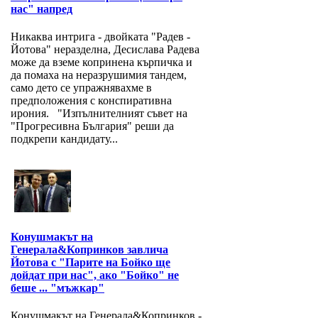
нас" напред
Никаква интрига - двойката "Радев -
Йотова" неразделна, Десислава Радева
може да вземе копринена кърпичка и
да помаха на неразрушимия тандем,
само дето се упражнявахме в
предположения с конспиративна
ирония. "Изпълнителният съвет на
"Прогресивна България" реши да
подкрепи кандидату...
Конушмакът на
Генерала&Копринков завлича
Йотова с "Парите на Бойко ще
дойдат при нас", ако "Бойко" не
беше ... "мъжкар"
Конушмакът на Генерала&Копринков -