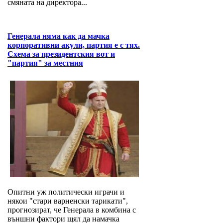
смяната на директора...
Генерала няма как да мачка
корпоративни акули, партия е с тях.
Схема за президентския вот и
"партия" за местния
Опитни уж политически играчи и
някои "стари варненски тарикати",
прогнозират, че Генерала в комбина с
външни фактори щял да намачка