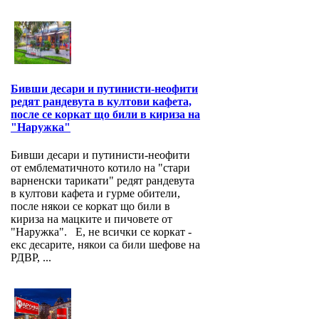
Бивши десари и путинисти-неофити
редят рандевута в култови кафета,
после се коркат що били в кириза на
"Наружка"
Бивши десари и путинисти-неофити
от емблематичното котило на "стари
варненски тарикати" редят рандевута
в култови кафета и гурме обители,
после някои се коркат що били в
кириза на мацките и пичовете от
"Наружка". Е, не всички се коркат -
екс десарите, някои са били шефове на
РДВР, ...