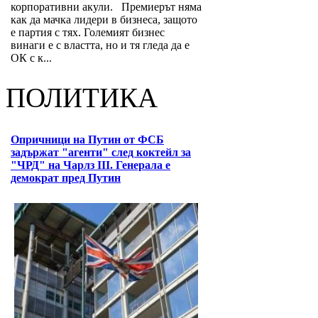
корпоративни акули. Премиерът няма
как да мачка лидери в бизнеса, защото
е партия с тях. Големият бизнес
винаги е с властта, но и тя гледа да е
ОК с к...
ПОЛИТИКА
Опричници на Путин от ФСБ
задържат "агенти" след коктейл за
"ЧРД" на Чарлз III. Генерала е
демократ пред Путин