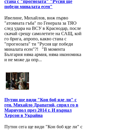
стана с "прогнозата" "Русия ще
победи миналата есен"
Ивелине, Михайлов, виж първо
"атомната гъба" по Генерала за ТЯО
след удара на ВСУ в Краснодар, после
скачай срещу самолетите на САЩ, кой
го брига, апропо, какво стана с
"прогнозата" ти "Русия ще победи
миналата есен"?! "В момента
България няма армия, няма икономика
и не може да опр...
Путин ще види "Кон боб яде ли" с
ген. Михайло Драпатий, спрял го в
Мариупол през 2014 г. И върнал
Херсон в Украйна
Путин сега ще види "Кон боб яде ли" с