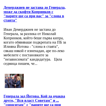
Демерджиев не застана до Генерала,
може да скофти Копринков с
"парите ще са при нас" за "слона в
стаята"
Иван Демерджиев не застана до
Генерала, за разлика от Николай
Копринков, който беше първа кипра,
когато обявяваше подкрепата на ПБ за
Илияна Йотова - "слона в стаята",
сякаш някой е изненадан, аре по-леко
мебелите с постановките за
"независимата" кандидатура. Цяла
седмица пишем, че...
Генерала зад Йотова. Кой да очаква
друго, "Вся власт Советам" и ...
"соросятам" с "парите ще са при