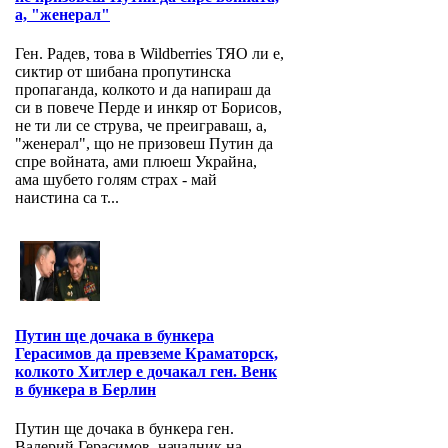
а, "женерал"
Ген. Радев, това в Wildberries ТЯО ли е,
сиктир от шибана пропутинска
пропаганда, колкото и да напираш да
си в повече Перде и инкяр от Борисов,
не ти ли се струва, че преиграваш, а,
"женерал", що не призовеш Путин да
спре войната, ами плюеш Украйна,
ама шубето голям страх - май
наистина са т...
Путин ще дочака в бункера
Герасимов да превземе Краматорск,
колкото Хитлер е дочакал ген. Венк
в бункера в Берлин
Путин ще дочака в бункера ген.
Валерий Герасимов, началник на