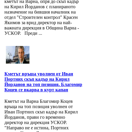
кметът на Варна, опря до скъп кадър
на Кирил Йорданов с планираното
назначение на бившия началник на
отдел "Строителен контрол" Красен
Якимов за врид директор на най-
важната дирекция в Община Варна -
УСКОР. Преди ...
Кметът връща уволнен от Иван
Портних скъп кадър на Кирил
Йорданов на топ позиция. Благомир
Коцев се вкарва в курт капан
Кметът на Варна Благомир Коцев
връща на топ позиция уволнен от
Иван Портних скъп кадър на Кирил
Йорданов, прави го временно
директор на дирекция УСКОР.
"Направо не е истина, Портних