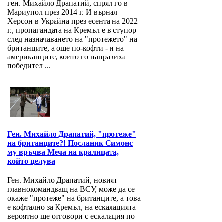
ген. Михайло Драпатий, спрял го в
Мариупол през 2014 г. И върнал
Херсон в Украйна през есента на 2022
г., пропагандата на Кремъл е в ступор
след назначаването на "протежето" на
британците, а още по-кофти - и на
американците, които го направиха
победител ...
Ген. Михайло Драпатий, "протеже"
на британците?! Посланик Симонс
му връчва Меча на кралицата,
който целува
Ген. Михайло Драпатий, новият
главнокомандващ на ВСУ, може да се
окаже "протеже" на британците, а това
е кофтално за Кремъл, на ескалацията
вероятно ще отговори с ескалация по