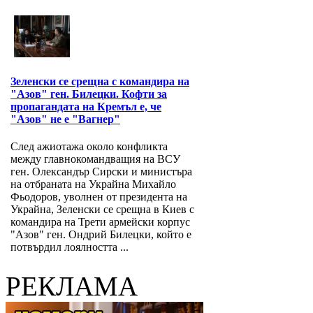
Зеленски се срещна с командира на
"Азов" ген. Билецки. Кофти за
пропагандата на Кремъл е, че
"Азов" не е "Вагнер"
След ажиотажа около конфликта
между главнокомандващия на ВСУ
ген. Олександър Сирски и министъра
на отбраната на Украйна Михайло
Фьодоров, уволнен от президента на
Украйна, Зеленски се срещна в Киев с
командира на Трети армейски корпус
"Азов" ген. Ондрий Билецки, който е
потвърдил лоялността ...
РЕКЛАМА