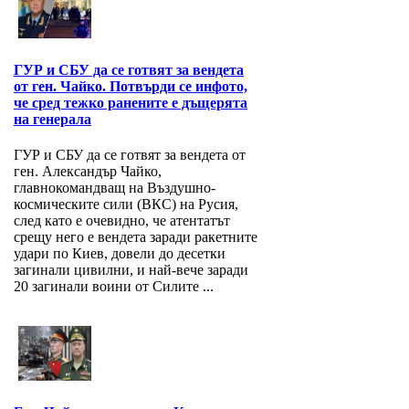
ГУР и СБУ да се готвят за вендета
от ген. Чайко. Потвърди се инфото,
че сред тежко ранените е дъщерята
на генерала
ГУР и СБУ да се готвят за вендета от
ген. Александър Чайко,
главнокомандващ на Въздушно-
космическите сили (ВКС) на Русия,
след като е очевидно, че атентатът
срещу него е вендета заради ракетните
удари по Киев, довели до десетки
загинали цивилни, и най-вече заради
20 загинали воини от Силите ...