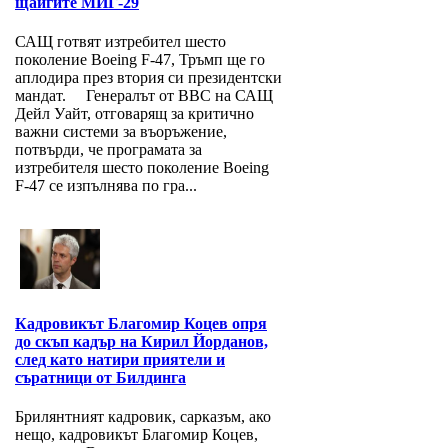
щайгите МИГ-29
САЩ готвят изтребител шесто
поколение Boeing F-47, Тръмп ще го
аплодира през втория си президентски
мандат. Генералът от ВВС на САЩ
Дейл Уайт, отговарящ за критично
важни системи за въоръжение,
потвърди, че програмата за
изтребителя шесто поколение Boeing
F-47 се изпълнява по гра...
Кадровикът Благомир Коцев опря
до скъп кадър на Кирил Йорданов,
след като натири приятели и
съратници от Билдинга
Брилянтният кадровик, сарказъм, ако
нещо, кадровикът Благомир Коцев,