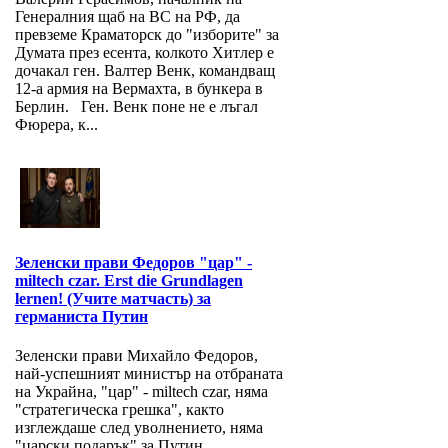
Генералния щаб на ВС на РФ, да
превземе Краматорск до "изборите" за
Думата през есента, колкото Хитлер е
дочакал ген. Валтер Венк, командващ
12-а армия на Вермахта, в бункера в
Берлин. Ген. Венк поне не е лъгал
Фюрера, к...
Зеленски прави Федоров "цар" -
miltech czar. Erst die Grundlagen
lernen! (Учите матчасть) за
германиста Путин
Зеленски прави Михайло Федоров,
най-успешният министър на отбраната
на Украйна, "цар" - miltech czar, няма
"стратегическа грешка", както
изглеждаше след уволнението, няма
"царски подарък" за Путин,