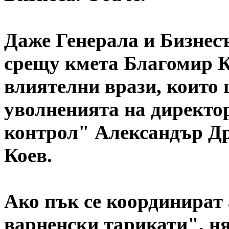
Даже Генерала и Бизнесъ
срещу кмета Благомир Ко
влиятелни врази, които 
уволненията на директо
контрол" Александър Др
Коев.
Ако пък се координират 
варненски тарикати", ня