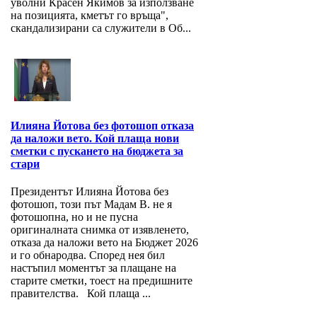
уволни Красен Якимов за използване
на позицията, кметът го връща",
скандализирани са служители в Об...
Илияна Йотова без фотошоп отказа
да наложи вето. Кой плаща нови
сметки с пускането на бюджета за
стари
Президентът Илияна Йотова без
фотошоп, този път Мадам В. не я
фотошопна, но и не пусна
оригиналната снимка от изявленето,
отказа да наложи вето на Бюджет 2026
и го обнародва. Според нея бил
настъпил моментът за плащане на
старите сметки, тоест на предишните
правителства. Кой плаща ...