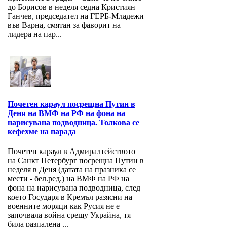
до Борисов в неделя седна Кристиян
Ганчев, председател на ГЕРБ-Младежи
във Варна, смятан за фаворит на
лидера на пар...
Почетен караул посрещна Путин в
Деня на ВМФ на РФ на фона на
нарисувана подводница. Толкова се
кефехме на парада
Почетен караул в Адмиралтейството
на Санкт Петербург посрещна Путин в
неделя в Деня (датата на празника се
мести - бел.ред.) на ВМФ на РФ на
фона на нарисувана подводница, след
което Государя в Кремъл разясни на
военните моряци как Русия не е
започвала война срещу Украйна, тя
била разпалена ...