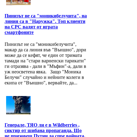
Пинизът не са "моникибелучита", на
линия са в "Наружка". Топ клиенти
на СРС вадят от играта
смартфоните
Пинизът не са "моникибелучита",
макар да са линия във "Външно", дори
може да се кефят, че един от тримата
тамади на "стари варненски тарикати"
ги отразява - дали в "Мъфин"-а, дали в
уж неосветена явка. Защо "Моника
Белучи" случайно и нейните колеги в
екипа от "Външно", вервайте, да...
Генерале, ТЯО ли е в Wildberries ,
сиктир от шибана пропаганда. Що
не призовеш Путин да спре войната,