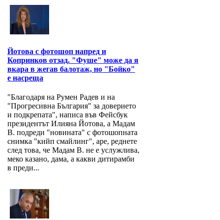
Йотова с фотошоп напред и
Копринков отзад. "Фуше" може да я
вкара в жегав балотаж, но "Бойко"
е насреща
"Благодаря на Румен Радев и на
"Прогресивна България" за доверието
и подкрепата", написа във Фейсбук
президентът Илияна Йотова, а Мадам
В. подреди "новината" с фотошопната
снимка "кийп смайлинг", аре, реднете
след това, че Мадам В. не е услужлива,
меко казано, дама, а какви дитирамби
в преди...