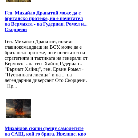
Ген. Михайло Драпатий може да е
британско протеже, но е почитател
на Вермахта - на Гудериан, Ромел и...
Скорцени
Ген. Михайло Драпатий, новият
главнокомандващ на ВСУ, може да е
британско протеже, но е почитател на
стратегията и тактиката на генерали от
Вермахта - на ген. Хайнц Гудериан -
"Бързият Хайнц", ген. Ервин Ромел -
"Пустинната лисица" и на ... на
легендарния диверсант Ото Скорцени.
Пр...
Михайлов скочи срещу самолетите
на САЩ, кой го брига. Ивелине, кво