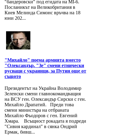
"бандеровски" под егидата на MI-6.
Посланикът на Великобритания в
Киев Мелинда Симонс връчва на 18
юни 202...
"Михайло" поема армията вместо
"Олександър. "Зе" смени етнически
руснаци с украинци, за Путин още от
същото
Президентът на Украйна Володимир
Зеленски смени главнокомандващия
на ВСУ ген. Олександър Сирски с ген.
Михайло Драпатий. Преди това
смени министъра на отбраната
Михайло Фьодоров с ген. Евгений
Хмара. Всъщност рокадата я подреди
"Сивия кардинал" в сянка Ондрий
Ермак, бивш...