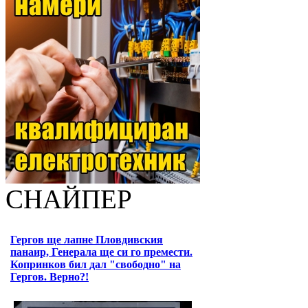
СНАЙПЕР
Гергов ще лапне Пловдивския
панаир, Генерала ще си го премести.
Копринков бил дал "свободно" на
Гергов. Верно?!