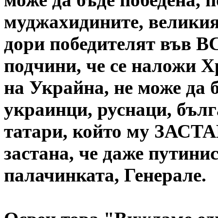
муджахидините, великия
дори победителят във В
подчини, че се наложи 
на Украйна, не може да б
украинци, руснаци, бълг
татари, който му ЗАСТА
застана, че даже путини
палачинката, Генерале.