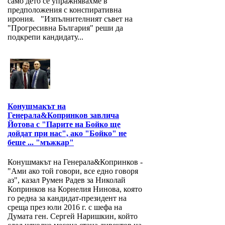
само дето се упражнявахме в
предположения с конспиративна
ирония. "Изпълнителният съвет на
"Прогресивна България" реши да
подкрепи кандидату...
Конушмакът на
Генерала&Копринков завлича
Йотова с "Парите на Бойко ще
дойдат при нас", ако "Бойко" не
беше ... "мъжкар"
Конушмакът на Генерала&Копринков -
"Ами ако той говори, все едно говоря
аз", казал Румен Радев за Николай
Копринков на Корнелия Нинова, която
го редна за кандидат-президент на
среща през юли 2016 г. с шефа на
Думата ген. Сергей Наришкин, който