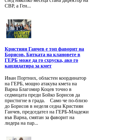
след няколко месеца стана директор на
СВР, а Ген...
Кристиян Ганчев е топ фаворит на
Борисов. Битката на клановете в
ГЕРБ може да го схруска, ако го
кандидатира за кмет
Иван Портних, областен координатор
на ГЕРБ, мощно атакува кмета на
Варна Благомир Коцев точно в
седмицата преди Бойко Борисов да
пристигне в града. Само че по-близо
до Борисов в неделя седна Кристиян
Ганчев, председател на ГЕРБ-Младежи
във Варна, смятан за фаворит на
лидера на пар...