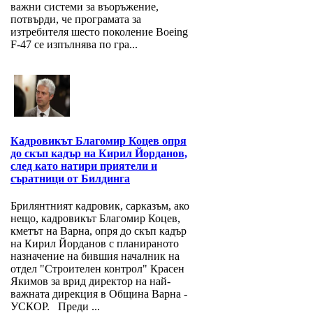
важни системи за въоръжение,
потвърди, че програмата за
изтребителя шесто поколение Boeing
F-47 се изпълнява по гра...
Кадровикът Благомир Коцев опря
до скъп кадър на Кирил Йорданов,
след като натири приятели и
съратници от Билдинга
Брилянтният кадровик, сарказъм, ако
нещо, кадровикът Благомир Коцев,
кметът на Варна, опря до скъп кадър
на Кирил Йорданов с планираното
назначение на бившия началник на
отдел "Строителен контрол" Красен
Якимов за врид директор на най-
важната дирекция в Община Варна -
УСКОР. Преди ...