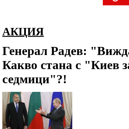
АКЦИЯ
Генерал Радев: "Вижд
Какво стана с "Киев з
седмици"?!