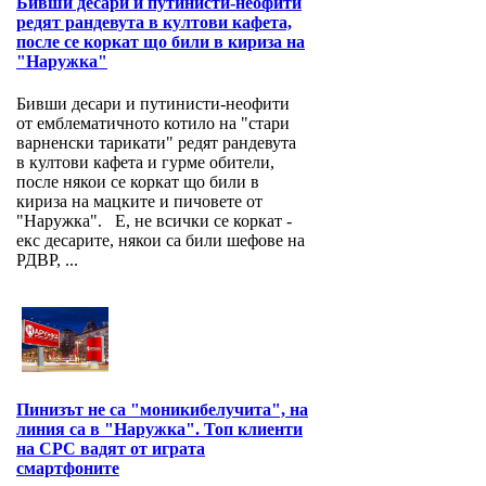
Бивши десари и путинисти-неофити
редят рандевута в култови кафета,
после се коркат що били в кириза на
"Наружка"
Бивши десари и путинисти-неофити
от емблематичното котило на "стари
варненски тарикати" редят рандевута
в култови кафета и гурме обители,
после някои се коркат що били в
кириза на мацките и пичовете от
"Наружка". Е, не всички се коркат -
екс десарите, някои са били шефове на
РДВР, ...
Пинизът не са "моникибелучита", на
линия са в "Наружка". Топ клиенти
на СРС вадят от играта
смартфоните