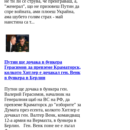
не ти ли се струва, че преиграваш, а,
"женерал", що не призовеш Путин да
спре войната, ами плюеш Украйна,
ама шубето голям страх - май
наистина са т...
Путин ще дочака в бункера
Герасимов да превземе Краматорск,
колкото Хитлер е дочакал ген. Венк
в бункера в Берлин
Путин ще дочака в бункера ген.
Валерий Герасимов, началник на
Генералния щаб на ВС на РФ, да
превземе Краматорск до "изборите" за
Думата през есента, колкото Хитлер е
дочакал ген. Валтер Венк, командващ
12-а армия на Вермахта, в бункера в
Берлин. Ген. Венк поне не е лъгал