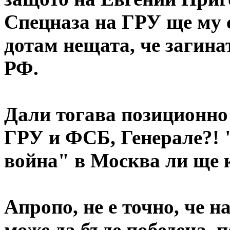
Спецназа на ГРУ ще му с
дотам нещата, че загина
РФ.
Дали тогава позиционно
ГРУ и ФСБ, Генерале?!
война" в Москва ли ще к
Апропо, не е точно, че н
може да бъде победена, 