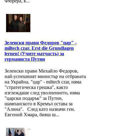
Фюрера, к...
Зеленски прави Федоров "цар" -
miltech czar. Erst die Grundlagen
lernen! (Учите матчасть) за
германиста Путин
Зеленски прави Михайло Федоров,
най-успешният министър на отбраната
на Украйна, "цар" - miltech czar, няма
"стратегическа грешка", както
изглеждаше след уволнението, няма
"царски подарък" за Путин,
шампанското в Кремъл остава за
"Алина". След като назначи ген.
Евгений Хмара, бивш ш...