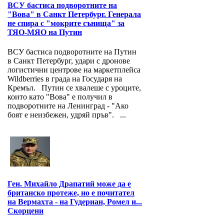
ВСУ бастиса подворотните на
"Вова" в Санкт Петербург. Генерала
не спира с "мокрите сънища" за
ТЯО-МЯО на Путин
ВСУ бастиса подворотните на Путин
в Санкт Петербург, удари с дронове
логистични центрове на маркетплейса
Wildberries в града на Государя на
Кремъл. Путин се хвалеше с уроците,
които като "Вова" е получил в
подворотните на Ленинград - "Ако
боят е неизбежен, удряй пръв". ...
Ген. Михайло Драпатий може да е
британско протеже, но е почитател
на Вермахта - на Гудериан, Ромел и...
Скорцени