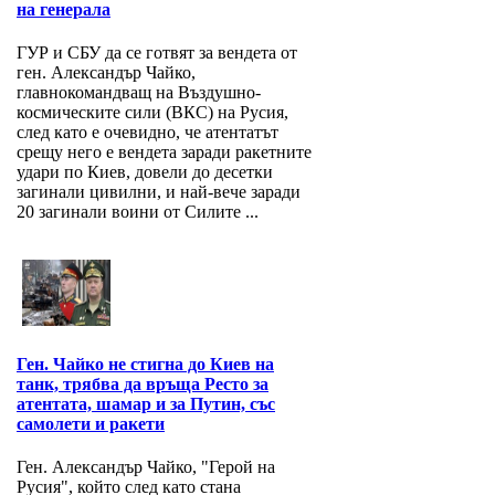
на генерала
ГУР и СБУ да се готвят за вендета от
ген. Александър Чайко,
главнокомандващ на Въздушно-
космическите сили (ВКС) на Русия,
след като е очевидно, че атентатът
срещу него е вендета заради ракетните
удари по Киев, довели до десетки
загинали цивилни, и най-вече заради
20 загинали воини от Силите ...
Ген. Чайко не стигна до Киев на
танк, трябва да връща Ресто за
атентата, шамар и за Путин, със
самолети и ракети
Ген. Александър Чайко, "Герой на
Русия", който след като стана