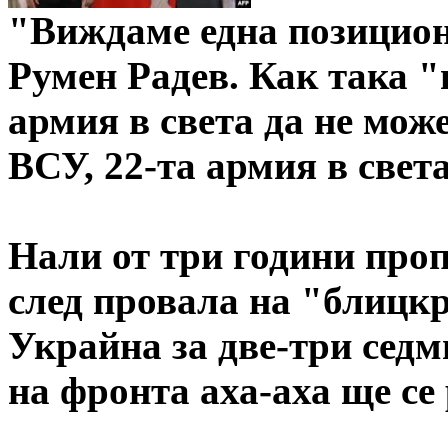
"Виждаме една позицион
Румен Радев. Как така "
армия в света да не мож
ВСУ, 22-та армия в свет
Нали от три години про
след провала на "блицкр
Украйна за две-три седм
на фронта аха-аха ще се