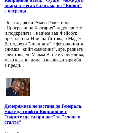
Копринков отзад. "Фуше" може да я
вкара в жегав балотаж, но "Бойко"
е насреща
"Благодаря на Румен Радев и на
"Прогресивна България" за доверието
и подкрепата", написа във Фейсбук
президентът Илияна Йотова, а Мадам
В. подреди "новината" с фотошопната
снимка "кийп смайлинг", аре, реднете
след това, че Мадам В. не е услужлива,
меко казано, дама, а какви дитирамби
в преди...
Демерджиев не застана до Генерала,
може да скофти Копринков с
"парите ще са при нас" за "слона в
стаята"