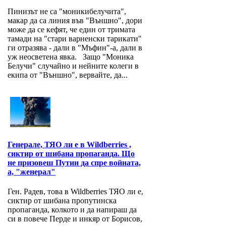
Пинизът не са "моникибелучита",
макар да са линия във "Външно", дори
може да се кефят, че един от тримата
тамади на "стари варненски тарикати"
ги отразява - дали в "Мъфин"-а, дали в
уж неосветена явка. Защо "Моника
Белучи" случайно и нейните колеги в
екипа от "Външно", вервайте, да...
Генерале, ТЯО ли е в Wildberries ,
сиктир от шибана пропаганда. Що
не призовеш Путин да спре войната,
а, "женерал"
Ген. Радев, това в Wildberries ТЯО ли е,
сиктир от шибана пропутинска
пропаганда, колкото и да напираш да
си в повече Перде и инкяр от Борисов,