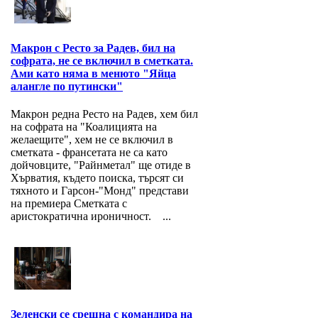
Макрон с Ресто за Радев, бил на
софрата, не се включил в сметката.
Ами като няма в менюто "Яйца
алангле по путински"
Макрон редна Ресто на Радев, хем бил
на софрата на "Коалицията на
желаещите", хем не се включил в
сметката - франсетата не са като
дойчовците, "Райнметал" ще отиде в
Хърватия, където поиска, търсят си
тяхното и Гарсон-"Монд" представи
на премиера Сметката с
аристократична ироничност. ...
Зеленски се срещна с командира на