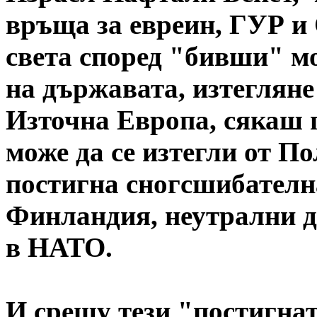
връща за евреин, ГУР и 
света според "бивши" мо
на държавата, изтегляне
Източна Европа, сякаш 
може да се изтегли от П
постигна сногсшибателн
Финландия, неутрални д
в НАТО.
И срещу тези "постигнат