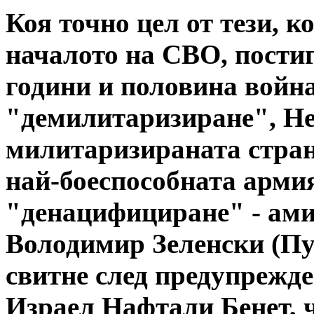
Коя точно цел от тези, к
началото на СВО, пости
години и половина война
"демилитаризиране", Не
милитаризираната стран
най-боеспособната арми
"денацифициране" - ам
Володимир Зеленски (Пу
свитне след предупрежде
Израел Нафтали Бенет,