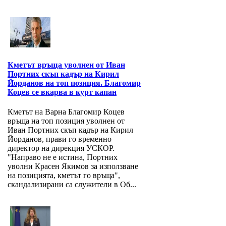
Кметът връща уволнен от Иван
Портних скъп кадър на Кирил
Йорданов на топ позиция. Благомир
Коцев се вкарва в курт капан
Кметът на Варна Благомир Коцев
връща на топ позиция уволнен от
Иван Портних скъп кадър на Кирил
Йорданов, прави го временно
директор на дирекция УСКОР.
"Направо не е истина, Портних
уволни Красен Якимов за използване
на позицията, кметът го връща",
скандализирани са служители в Об...