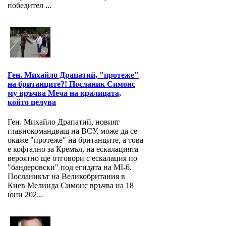
победител ...
Ген. Михайло Драпатий, "протеже"
на британците?! Посланик Симонс
му връчва Меча на кралицата,
който целува
Ген. Михайло Драпатий, новият
главнокомандващ на ВСУ, може да се
окаже "протеже" на британците, а това
е кофтално за Кремъл, на ескалацията
вероятно ще отговори с ескалация по
"бандеровски" под егидата на MI-6.
Посланикът на Великобритания в
Киев Мелинда Симонс връчва на 18
юни 202...