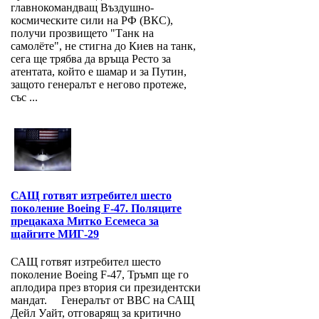
главнокомандващ Въздушно-
космическите сили на РФ (ВКС),
получи прозвището "Танк на
самолёте", не стигна до Киев на танк,
сега ще трябва да връща Ресто за
атентата, който е шамар и за Путин,
защото генералът е негово протеже,
със ...
САЩ готвят изтребител шесто
поколение Boeing F-47. Поляците
прецакаха Митко Есемеса за
щайгите МИГ-29
САЩ готвят изтребител шесто
поколение Boeing F-47, Тръмп ще го
аплодира през втория си президентски
мандат. Генералът от ВВС на САЩ
Дейл Уайт, отговарящ за критично