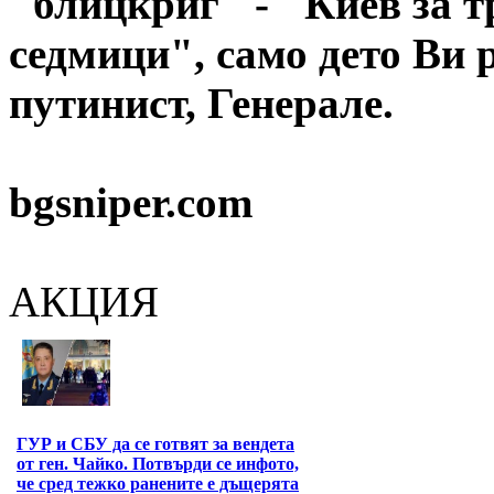
"блицкриг" - "Киев за т
седмици", само дето Ви 
путинист, Генерале.
bgsniper.com
АКЦИЯ
ГУР и СБУ да се готвят за вендета
от ген. Чайко. Потвърди се инфото,
че сред тежко ранените е дъщерята