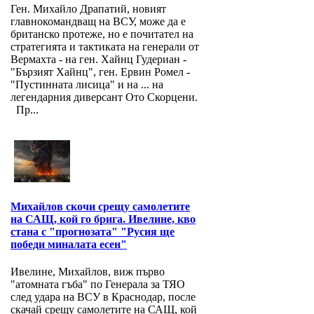
Ген. Михайло Драпатий, новият
главнокомандващ на ВСУ, може да е
британско протеже, но е почитател на
стратегията и тактиката на генерали от
Вермахта - на ген. Хайнц Гудериан -
"Бързият Хайнц", ген. Ервин Ромел -
"Пустинната лисица" и на ... на
легендарния диверсант Ото Скорцени.
Пр...
Михайлов скочи срещу самолетите
на САЩ, кой го брига. Ивелине, кво
стана с "прогнозата" "Русия ще
победи миналата есен"
Ивелине, Михайлов, виж първо
"атомната гъба" по Генерала за ТЯО
след удара на ВСУ в Краснодар, после
скачай срещу самолетите на САЩ, кой