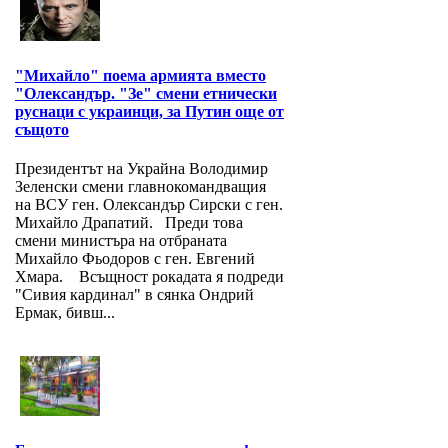
"Михайло" поема армията вместо
"Олександър. "Зе" смени етнически
руснаци с украинци, за Путин още от
същото
Президентът на Украйна Володимир
Зеленски смени главнокомандващия
на ВСУ ген. Олександър Сирски с ген.
Михайло Драпатий. Преди това
смени министъра на отбраната
Михайло Фьодоров с ген. Евгений
Хмара. Всъщност рокадата я подреди
"Сивия кардинал" в сянка Ондрий
Ермак, бивш...