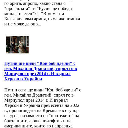
го брига, апропо, какво стана с
"прогнозата" ти "Русия ще победи
миналата есен"?! "В момента
България няма армия, няма икономика
и не може да опр...
Путин ще види "Кон боб яде ли" с
ген. Михайло Драпатий, спрял го в
Мариупол през 2014 г. И върнал
Херсон в Украйна
Путин сега ще види "Кон боб яде ли" с
ген. Михайло Драпатий, спрял го в
Мариупол през 2014 г. И върнал
Херсон в Украйна през есента на 2022
г., пропагандата на Кремъл е в ступор
след назначаването на "протежето" на
британците, а още по-кофти - и на
американците, които го направиха