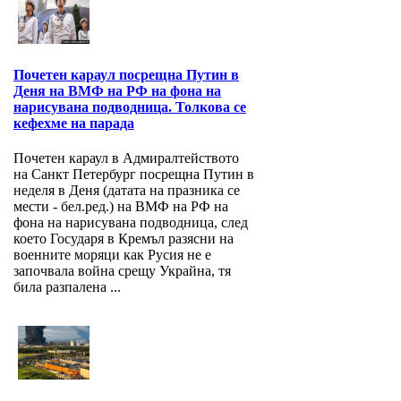
Почетен караул посрещна Путин в
Деня на ВМФ на РФ на фона на
нарисувана подводница. Толкова се
кефехме на парада
Почетен караул в Адмиралтейството
на Санкт Петербург посрещна Путин в
неделя в Деня (датата на празника се
мести - бел.ред.) на ВМФ на РФ на
фона на нарисувана подводница, след
което Государя в Кремъл разясни на
военните моряци как Русия не е
започвала война срещу Украйна, тя
била разпалена ...