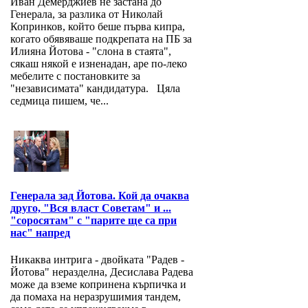
Иван Демерджиев не застана до
Генерала, за разлика от Николай
Копринков, който беше първа кипра,
когато обявяваше подкрепата на ПБ за
Илияна Йотова - "слона в стаята",
сякаш някой е изненадан, аре по-леко
мебелите с постановките за
"независимата" кандидатура. Цяла
седмица пишем, че...
Генерала зад Йотова. Кой да очаква
друго, "Вся власт Советам" и ...
"соросятам" с "парите ще са при
нас" напред
Никаква интрига - двойката "Радев -
Йотова" неразделна, Десислава Радева
може да вземе копринена кърпичка и
да помаха на неразрушимия тандем,