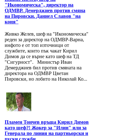
"Икономическа", директор на
ОДМВР. Демерджиев против смяна
на Пировски. Даниел Славов "на
коня"
Живко Желев, шеф на "Икономическа"
реден за директор на ОДМВР-Варна,
инфото е от топ източници от
службите, които пък чакат Кирил
Димов да се върне като шеф на ТД
"Сигурност". Министър Иван
Демерджиев бил против смяната на
директора на ОДМВР Цветан
Пировски, но лобито на Николай Ко...
Пламен Тончев връща Кирил Димов
като шеф?! Жокер за "Илин" или за
Генерала по линия на партньорски и
руски служби