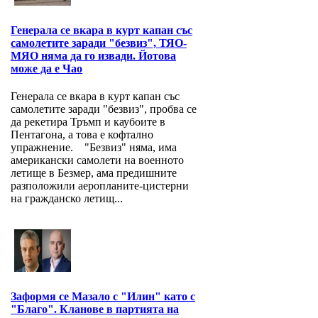
Генерала се вкара в курт капан със
самолетите заради "безвиз", ТЯО-
МЯО няма да го извади. Йотова
може да е Чао
Генерала се вкара в курт капан със
самолетите заради "безвиз", пробва се
да рекетира Тръмп и каубоите в
Пентагона, а това е кофтално
упражнение. "Безвиз" няма, има
американски самолети на военното
летище в Безмер, ама предишните
разположили аеропланите-цистерни
на гражданско летищ...
Заформя се Мазало с "Илин" като с
"Благо". Кланове в партията на