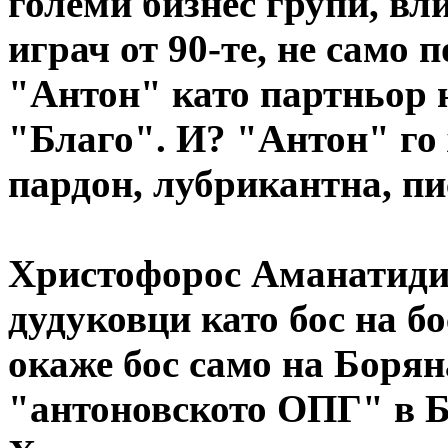
големи бизнес групи, вл
играч от 90-те, не само
"Антон" като партньор 
"Благо". И? "Антон" го 
пардон, лубрикантна, пи
Христофорос Аманатидис
дудуковци като бос на бо
окаже бос само на Борян
"антоновското ОПГ" в Б