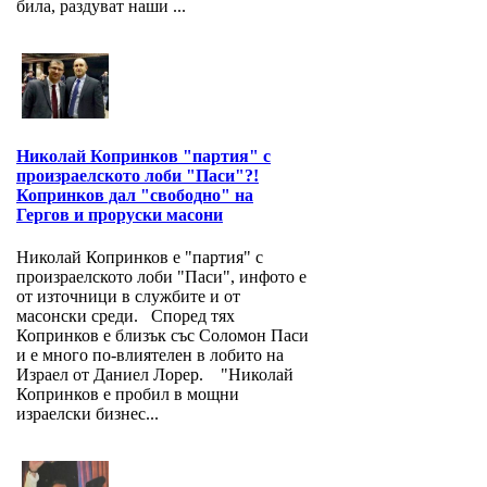
била, раздуват наши ...
Николай Копринков "партия" с
произраелското лоби "Паси"?!
Копринков дал "свободно" на
Гергов и проруски масони
Николай Копринков е "партия" с
произраелското лоби "Паси", инфото е
от източници в службите и от
масонски среди. Според тях
Копринков е близък със Соломон Паси
и е много по-влиятелен в лобито на
Израел от Даниел Лорер. "Николай
Копринков е пробил в мощни
израелски бизнес...