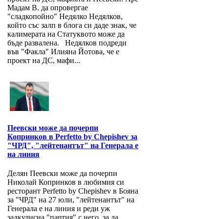
Мадам В. да опровергае
"сладкопойно" Недялко Недялков,
който със залп в блога си даде знак, че
калимерата на Статуквото може да
бъде развалена. Недялков подреди
във "Факла" Илияна Йотова, че е
проект на ДС, мафи...
Пеевски може да почерпи
Копринков в Perfetto by Chepishev за
"ЧРД", "лейтенантът" на Генерала е
на линия
Делян Пеевски може да почерпи
Николай Копринков в любимия си
ресторант Perfetto by Chepishev в Бояна
за "ЧРД" на 27 юли, "лейтенантът" на
Генерала е на линия и реди уж
задкулисна "партия" с него, за да