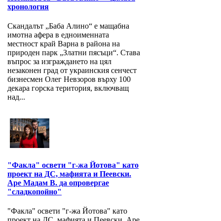
хронология
Скандалът „Баба Алино“ е мащабна
имотна афера в едноименната
местност край Варна в района на
природен парк „Златни пясъци“. Става
въпрос за изграждането на цял
незаконен град от украинския сенчест
бизнесмен Олег Невзоров върху 100
декара горска територия, включващ
над...
"Факла" освети "г-жа Йотова" като
проект на ДС, мафията и Пеевски.
Аре Мадам В. да опровергае
"сладкопойно"
"Факла" освети "г-жа Йотова" като
проект на ДС, мафията и Пеевски. Аре