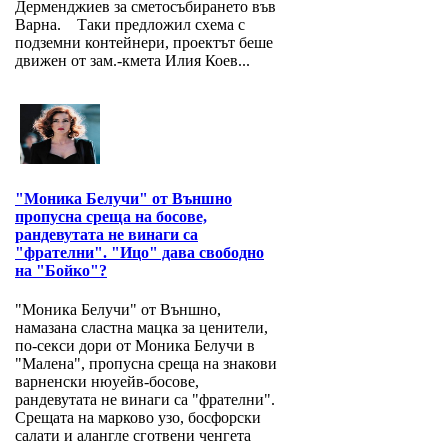
Дерменджиев за сметосъбирането във
Варна. Таки предложил схема с
подземни контейнери, проектът беше
движен от зам.-кмета Илия Коев...
"Моника Белучи" от Външно
пропусна среща на босове,
рандевутата не винаги са
"фрателни". "Ицо" дава свободно
на "Бойко"?
"Моника Белучи" от Външно,
намазана сластна мацка за ценители,
по-секси дори от Моника Белучи в
"Малена", пропусна среща на знакови
варненски нюуейв-босове,
рандевутата не винаги са "фрателни".
Срещата на марково узо, босфорски
салати и алангле сготвени ченгета