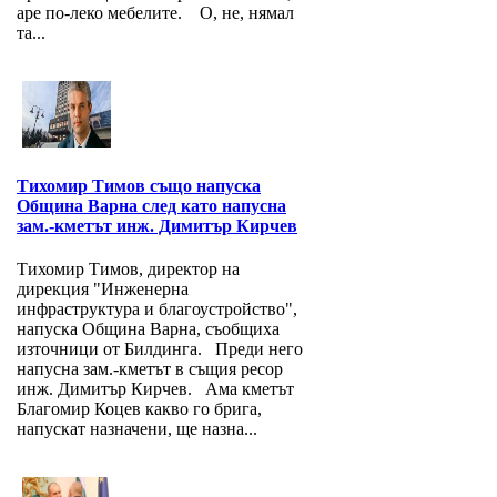
аре по-леко мебелите. О, не, нямал
та...
Тихомир Тимов също напуска
Община Варна след като напусна
зам.-кметът инж. Димитър Кирчев
Тихомир Тимов, директор на
дирекция "Инженерна
инфраструктура и благоустройство",
напуска Община Варна, съобщиха
източници от Билдинга. Преди него
напусна зам.-кметът в същия ресор
инж. Димитър Кирчев. Ама кметът
Благомир Коцев какво го брига,
напускат назначени, ще назна...