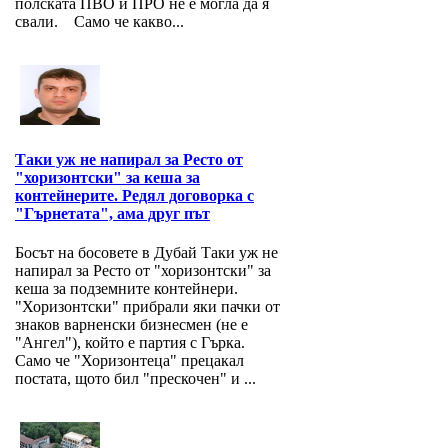
полската ПВО и ПРО не е могла да я
свали. Само че какво...
Таки уж не напирал за Ресто от
"хоризонтски" за кеша за
контейнерите. Редял договорка с
"Гърнетата", ама друг път
Босът на босовете в Дубай Таки уж не
напирал за Ресто от "хоризонтски" за
кеша за подземните контейнери.
"Хоризонтски" прибрали яки пачки от
знаков варненски бизнесмен (не е
"Ангел"), който е партия с Гърка.
Само че "Хоризонтеца" прецакал
постата, щото бил "прескочен" и ...