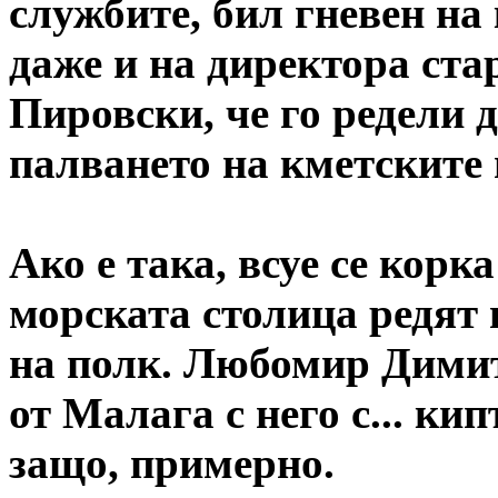
службите, бил гневен на
даже и на директора ст
Пировски, че го редели 
палването на кметските
Ако е така, всуе се корк
морската столица редят 
на полк. Любомир Димитр
от Малага с него с... ки
защо, примерно.