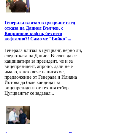
Генерала влизал в цугцванг след
отказа на Даниел Вълчев, с
Копринков кофти, без него
кофтално?! Само че "Бойко"...
Генерала влизал в цугцванг, верно ли,
след отказа на Даниел Вълчев да се
кандидатира за президент, че и за
вицепрезидент, апропо, дали не е
имало, както вече написахме,
предложение от Генерала и Илияна
Йотова да бъде кандидат за
вицепрезидент от техния отбор.
Цугцвангът се задавал...