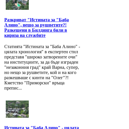
Разкриват "Истината за "Баба
Алино", нещо за рушветите?!
Разкешени в Билдинга били в
кириза на службите
Статията "Истината за "Баба Алино" -
цялата хронология" в експертен стил
представя "широко затворените очи"
на институциите, за да бъде изграден
"незаконния град" край Варна, супер,
но нещо за рушветите, кой и на кого
разкешваше с кинти на "Олег"?!
Кметство "Приморски" връща
препис...
Истината за "Баба Алино" - цялата