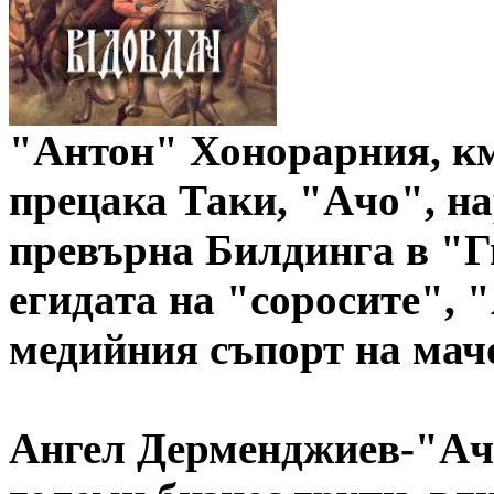
"Антон" Хонорарния, км
прецака Таки, "Ачо", н
превърна Билдинга в "Г
егидата на "соросите", 
медийния съпорт на мач
Ангел Дерменджиев-"Ачо