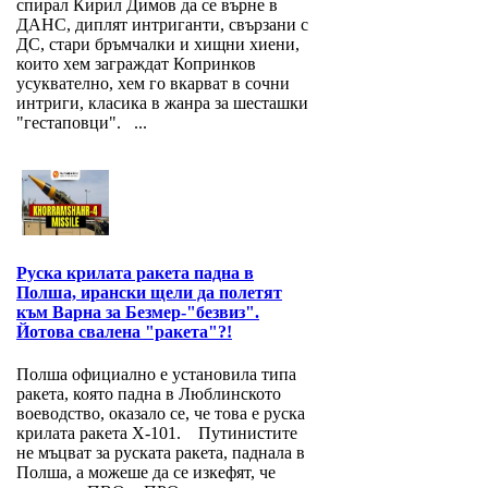
спирал Кирил Димов да се върне в
ДАНС, диплят интриганти, свързани с
ДС, стари бръмчалки и хищни хиени,
които хем заграждат Копринков
усуквателно, хем го вкарват в сочни
интриги, класика в жанра за шесташки
"гестаповци". ...
Руска крилата ракета падна в
Полша, ирански щели да полетят
към Варна за Безмер-"безвиз".
Йотова свалена "ракета"?!
Полша официално е установила типа
ракета, която падна в Люблинското
воеводство, оказало се, че това е руска
крилата ракета Х-101. Путинистите
не мъцват за руската ракета, паднала в
Полша, а можеше да се изкефят, че