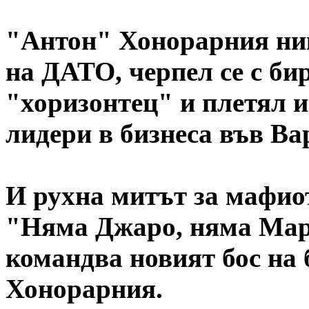
"Антон" Хонорарния ник
на ДАТО, черпел се с би
"хоризонтец" и плетял 
лидери в бизнеса във Ва
И рухна митът за мафио
"Няма Джаро, няма Маро
командва новият бос на 
Хонорарния.