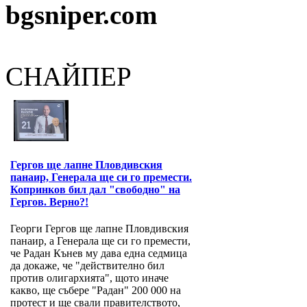
bgsniper.com
СНАЙПЕР
Гергов ще лапне Пловдивския
панаир, Генерала ще си го премести.
Копринков бил дал "свободно" на
Гергов. Верно?!
Георги Гергов ще лапне Пловдивския
панаир, а Генерала ще си го премести,
че Радан Кънев му дава една седмица
да докаже, че "действително бил
против олигархията", щото иначе
какво, ще събере "Радан" 200 000 на
протест и ще свали правителството,