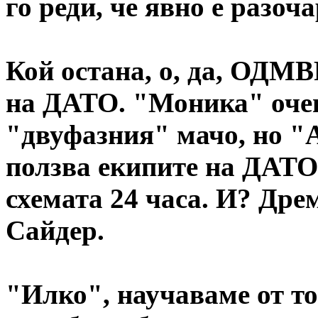
го реди, че явно е разо
Кой остана, о, да, ОДМ
на ДАТО. "Моника" очев
"двуфазния" мачо, но 
ползва екипите на ДАТО 
схемата 24 часа. И? Дре
Сайдер.
"Илко", научаваме от то