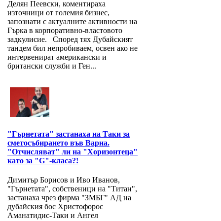
Делян Пеевски, коментираха
източници от големия бизнес,
запознати с актуалните активности на
Гърка в корпоративно-властовото
задкулисие. Според тях Дубайският
тандем бил непробиваем, освен ако не
интервенират американски и
британски служби и Ген...
"Гърнетата" застанаха на Таки за
сметосъбирането във Варна.
"Отчисляват" ли на "Хоризонтеца"
като за "G"-класа?!
Димитър Борисов и Иво Иванов,
"Гърнетата", собственици на "Титан",
застанаха чрез фирма "ЗМБГ" АД на
дубайския бос Христофорос
Аманатидис-Таки и Ангел