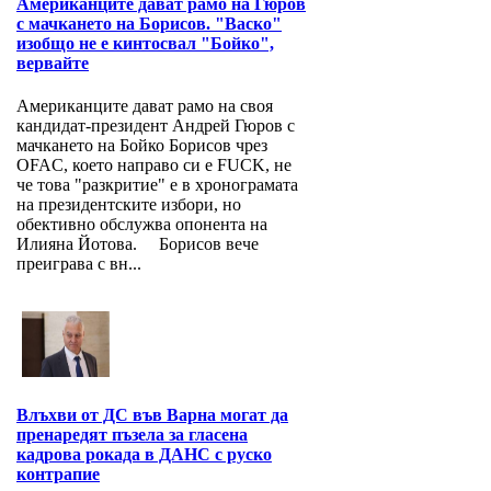
Американците дават рамо на Гюров
с мачкането на Борисов. "Васко"
изобщо не е кинтосвал "Бойко",
вервайте
Американците дават рамо на своя
кандидат-президент Андрей Гюров с
мачкането на Бойко Борисов чрез
OFAC, което направо си е FUCK, не
че това "разкритие" е в хронограмата
на президентските избори, но
обективно обслужва опонента на
Илияна Йотова. Борисов вече
преиграва с вн...
Влъхви от ДС във Варна могат да
пренаредят пъзела за гласена
кадрова рокада в ДАНС с руско
контрапие