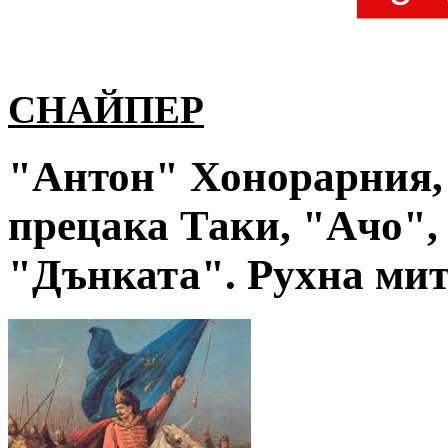
СНАЙПЕР
"Антон" Хонорарния, 
прецака Таки, "Ачо",
"Дънката". Рухна мит