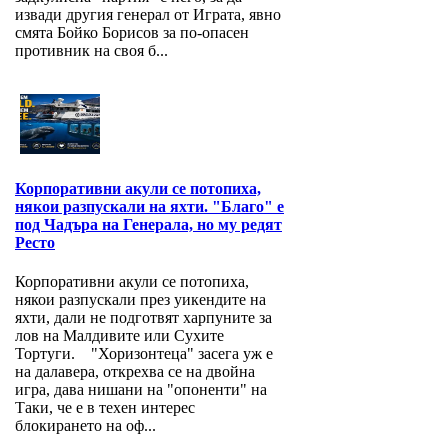
извади другия генерал от Играта, явно
смята Бойко Борисов за по-опасен
противник на своя б...
Корпоративни акули се потопиха,
някои разпускали на яхти. "Благо" е
под Чадъра на Генерала, но му редят
Ресто
Корпоративни акули се потопиха,
някои разпускали през уикендите на
яхти, дали не подготвят харпуните за
лов на Малдивите или Сухите
Тортуги. "Хоризонтеца" засега уж е
на далавера, открехва се на двойна
игра, дава нишани на "опоненти" на
Таки, че е в техен интерес
блокирането на оф...