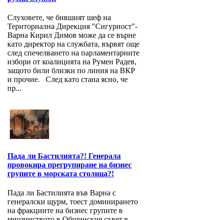
Слуховете, че бившият шеф на
Териториална Дирекция "Сигурност"-
Варна Кирил Димов може да се върне
като директор на службата, вървят още
след спечелването на парламентарните
избори от коалицията на Румен Радев,
защото били близки по линия на ВКР
и прочие. След като стана ясно, че
пр...
Пада ли Бастилията?! Генерала
провокира прегрупиране на бизнес
групите в морската столица?!
Пада ли Бастилията във Варна с
генералски щурм, тоест доминирането
на фракциите на бизнес групите в
мнозинството в Общинския съвет в