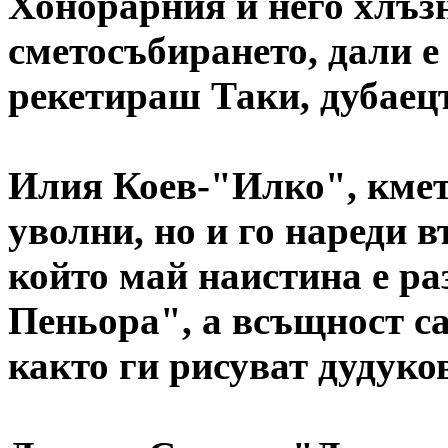
Хонорарния и него хлъзн
сметосъбирането, дали е
рекетираш Таки, дубаецъ
Илия Коев-"Илко", кмет
уволни, но и го нареди 
който май наистина е ра
Пеньора", а всъщност са
както ги рисуват дудуко