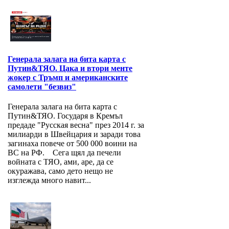
Генерала залага на бита карта с
Путин&ТЯО. Цака и втори менте
жокер с Тръмп и американските
самолети "безвиз"
Генерала залага на бита карта с
Путин&ТЯО. Государя в Кремъл
предаде "Русская весна" през 2014 г. за
милиарди в Швейцария и заради това
загинаха повече от 500 000 воини на
ВС на РФ. Сега щял да печели
войната с ТЯО, ами, аре, да се
окуражава, само дето нещо не
изглежда много навит...