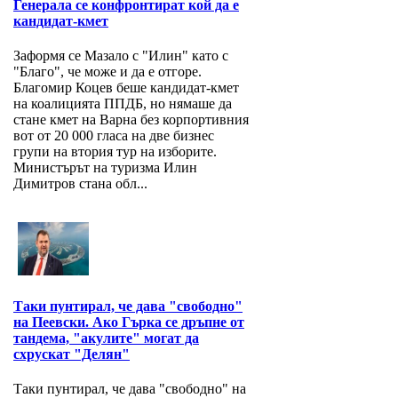
Генерала се конфронтират кой да е
кандидат-кмет
Заформя се Мазало с "Илин" като с
"Благо", че може и да е отгоре.
Благомир Коцев беше кандидат-кмет
на коалицията ППДБ, но нямаше да
стане кмет на Варна без корпортивния
вот от 20 000 гласа на две бизнес
групи на втория тур на изборите.
Министърът на туризма Илин
Димитров стана обл...
Таки пунтирал, че дава "свободно"
на Пеевски. Ако Гърка се дръпне от
тандема, "акулите" могат да
схрускат "Делян"
Таки пунтирал, че дава "свободно" на