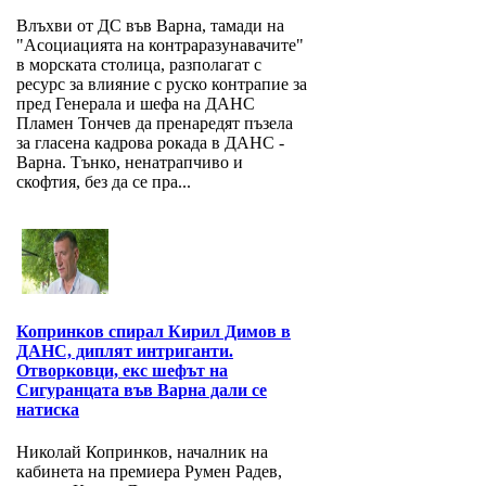
Влъхви от ДС във Варна, тамади на
"Асоциацията на контраразунавачите"
в морската столица, разполагат с
ресурс за влияние с руско контрапие за
пред Генерала и шефа на ДАНС
Пламен Тончев да пренаредят пъзела
за гласена кадрова рокада в ДАНС -
Варна. Тънко, ненатрапчиво и
скофтия, без да се пра...
Копринков спирал Кирил Димов в
ДАНС, диплят интриганти.
Отворковци, екс шефът на
Сигуранцата във Варна дали се
натиска
Николай Копринков, началник на
кабинета на премиера Румен Радев,