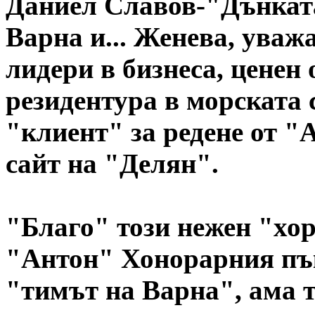
Даниел Славов-"Дънката
Варна и... Женева, уваж
лидери в бизнеса, ценен
резидентура в морската 
"клиент" за редене от "
сайт на "Делян".
"Благо" този нежен "хо
"Антон" Хонорарния пък
"тимът на Варна", ама 