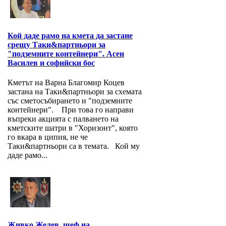
Кой даде рамо на кмета да застане
срещу Таки&партньори за
"подземните контейнери". Асен
Василев и софийски бос
Кметът на Варна Благомир Коцев
застана на Таки&партньори за схемата
със сметосъбирането и "подземните
контейнери". При това го направи
въпреки акцията с палването на
кметските шатри в "Хоризонт", която
го вкара в ципия, не че
Таки&партньори са в темата. Кой му
даде рамо...
Живко Желев, шеф на